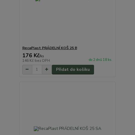
RecaPlast PRÁDELNÍ KOŠ 25 B
176 Kč
/
ks
do 2 dnů 18 ks
146 Kč
bez DPH
Přidat do košíku