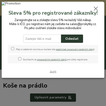
Registrovaným zákazníkům nabízíme slevu 5% na každý nákup. Máte-li
IČO, po registraci nám jej zašlete na sales@prokytky.cz. Po jeho ověření
Sleva 5% pro registrované zákazníky!
získáte slevu individuální. Přejít na registraci →
Zaregistrujte se a získejte slevu 5% na každý Váš nákup.
Máte-li IČO, po registraci nám jej zašlete na sales@prokytky.cz.
0
ks
CZK
+420 774 544 973
za
0 Kč
Po jeho ověření získáte slevu individuální.
Odeslat
Menu
Přeji si odebírat novinky e-mailem dle
podmínek zpracování osobních údaj
ů
.
Souhlasím se
zpracováním osobních údajů
pro účely registrace.
Hledat
Zavřít
Úvod
Koupelna a WC
Koše na prádlo
Koše na prádlo
Upřesnit parametry