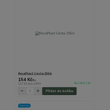
RecaPlast Cesta 25SA
154 Kč
/
ks
do 2 dnů 2 ks
127 Kč
bez DPH
Přidat do košíku
Novinka