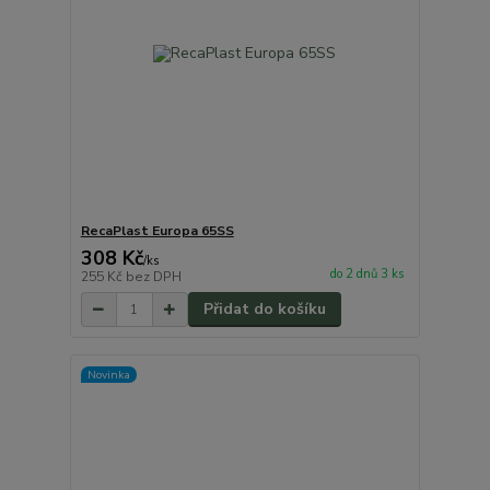
RecaPlast Europa 65SS
308 Kč
/
ks
do 2 dnů 3 ks
255 Kč
bez DPH
Přidat do košíku
Novinka