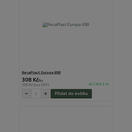
RecaPlast Europa 65B
308 Kč
/
ks
do 2 dnů 1 ks
255 Kč
bez DPH
Přidat do košíku