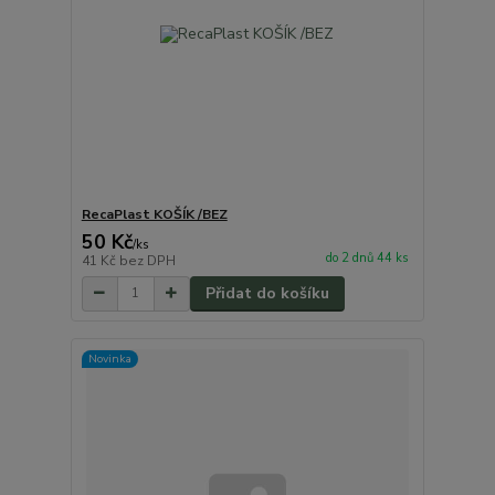
RecaPlast KOŠÍK /BEZ
50 Kč
/
ks
do 2 dnů 44 ks
41 Kč
bez DPH
Přidat do košíku
Novinka