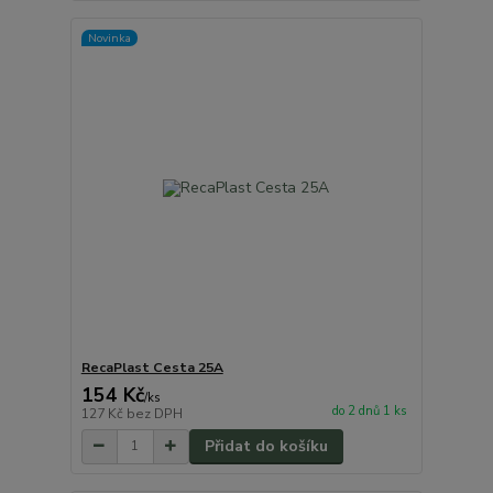
Novinka
RecaPlast Cesta 25A
154 Kč
/
ks
do 2 dnů 1 ks
127 Kč
bez DPH
Přidat do košíku