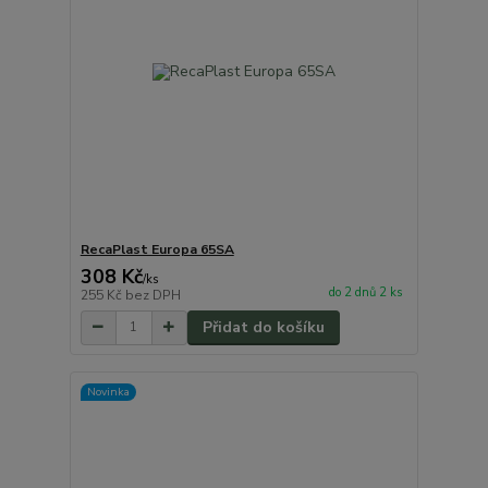
RecaPlast Europa 65SA
308 Kč
/
ks
do 2 dnů 2 ks
255 Kč
bez DPH
Přidat do košíku
Novinka