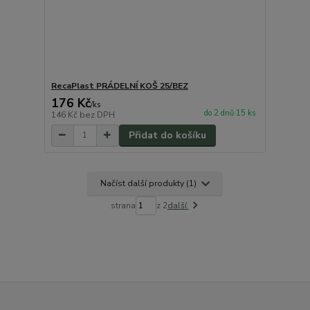
RecaPlast PRÁDELNÍ KOŠ 25/BEZ
176 Kč
/
ks
do 2 dnů 15 ks
146 Kč
bez DPH
Přidat do košíku
Načíst další produkty (1)
strana
z 2
další