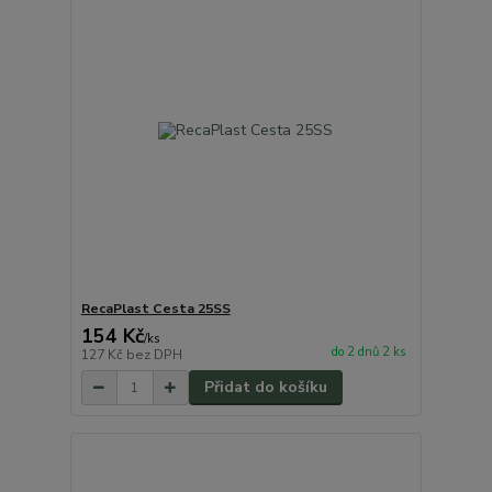
RecaPlast Cesta 25SS
154 Kč
/
ks
do 2 dnů 2 ks
127 Kč
bez DPH
Přidat do košíku