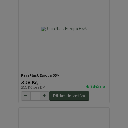
RecaPlast Europa 65A
308 Kč
/
ks
do 2 dnů 3 ks
255 Kč
bez DPH
Přidat do košíku