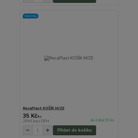
Novinka
RecaPlast KOŠÍK M/ZE
35 Kč
/
ks
do 2 dnů 51 ks
29 Kč
bez DPH
Přidat do košíku