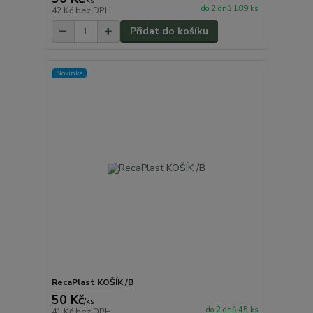
/
ks
do 2 dnů 189 ks
42 Kč
bez DPH
Přidat do košíku
Novinka
RecaPlast KOŠÍK /B
50 Kč
/
ks
do 2 dnů 45 ks
41 Kč
bez DPH