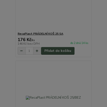
RecaPlast PRÁDELNÍ KOŠ 25 SA
176 Kč
/
ks
do 2 dnů 14 ks
146 Kč
bez DPH
Přidat do košíku