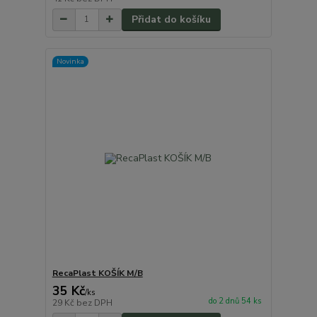
Přidat do košíku
Novinka
RecaPlast KOŠÍK M/B
35 Kč
/
ks
do 2 dnů 54 ks
29 Kč
bez DPH