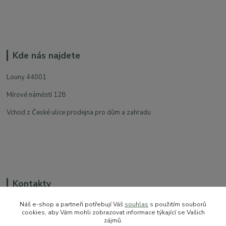
Kde nás najdete
Louny 44001
Mírové náměstí 128
Vchod z České ulice prodejna pro dům a zahradu
Kontakty
Náš e-shop a partneři potřebují Váš
souhlas
s použitím souborů
cookies, aby Vám mohli zobrazovat informace týkající se Vašich
zájmů.
+420 774 544 973