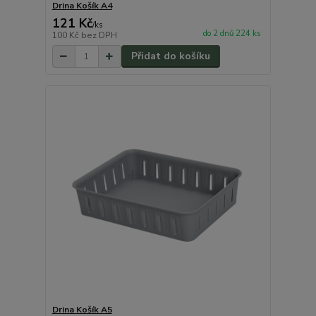
Drina Košík A4
121 Kč
/
ks
do 2 dnů 224 ks
100 Kč
bez DPH
Přidat do košíku
Drina Košík A5