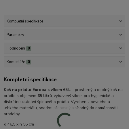
Kompletní specifikace
Parametry
Hodnocení
0
Komentáře
0
Kompletní specifikace
Koš na prádlo Europa s víkem 65 L
– prostorný a odolný koš na
prádlo s objemem
65 litrů
, vybavený víkem pro hygienické a
diskrétní ukládání špinavého prádla. Vyroben z pevného a
lehkého materiálu, snadno přenosný a vhodný do domácnosti i
prádelny.
d 46,5 x h 56 cm