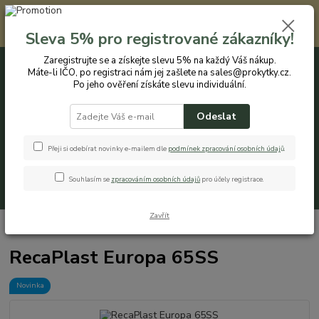
Registrovaným zákazníkům nabízíme slevu 5% na každý nákup. Máte-li
IČO, po registraci nám jej zašlete na sales@prokytky.cz. Po jeho ověření
Sleva 5% pro registrované zákazníky!
získáte slevu individuální. Přejít na registraci →
Zaregistrujte se a získejte slevu 5% na každý Váš nákup.
Máte-li IČO, po registraci nám jej zašlete na sales@prokytky.cz.
0
ks
CZK
+420 774 544 973
za
0 Kč
Po jeho ověření získáte slevu individuální.
Odeslat
Menu
Přeji si odebírat novinky e-mailem dle
podmínek zpracování osobních údaj
ů
.
Souhlasím se
zpracováním osobních údajů
pro účely registrace.
Hledat
Zavřít
Úvod
Koupelna a WC
Koše na prádlo
RecaPlast Europa 65SS
RecaPlast Europa 65SS
Novinka