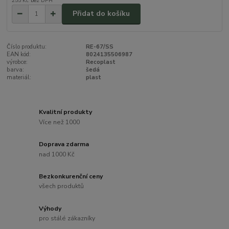
255 Kč
bez DPH
Přidat do košíku
Číslo produktu:
RE-67/SS
EAN kód:
8024135506987
výrobce:
Recoplast
barva:
šedá
materiál:
plast
Kvalitní produkty
Více než 1000
Doprava zdarma
nad 1000 Kč
Bezkonkurenční ceny
všech produktů
Výhody
pro stálé zákazníky