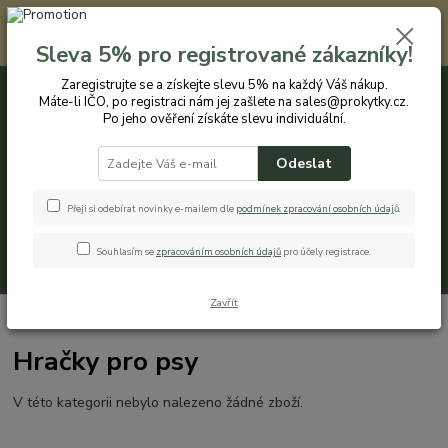
Registrovaným zákazníkům nabízíme slevu 5% na každý nákup. Máte-li
IČO, po registraci nám jej zašlete na sales@prokytky.cz. Po jeho ověření
Sleva 5% pro registrované zákazníky!
získáte slevu individuální. Přejít na registraci →
Zaregistrujte se a získejte slevu 5% na každý Váš nákup.
Máte-li IČO, po registraci nám jej zašlete na sales@prokytky.cz.
0
ks
CZK
+420 774 544 973
za
0 Kč
Po jeho ověření získáte slevu individuální.
Odeslat
Menu
Přeji si odebírat novinky e-mailem dle
podmínek zpracování osobních údaj
ů
.
Souhlasím se
zpracováním osobních údajů
pro účely registrace.
Hledat
Zavřít
Úvod
Pro Zvířátka
Hračky pro psy
Hračky pro psy
V této kategorii nebylo nalezeno žádné zboží.