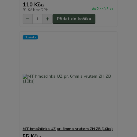
110 Kč
/
ks
do 2 dnů 5 ks
91 Kč
bez DPH
Přidat do košíku
Novinka
MT hmoždinka UZ pr. 6mm s vrutem ZH ZB (10ks)
55 Kč