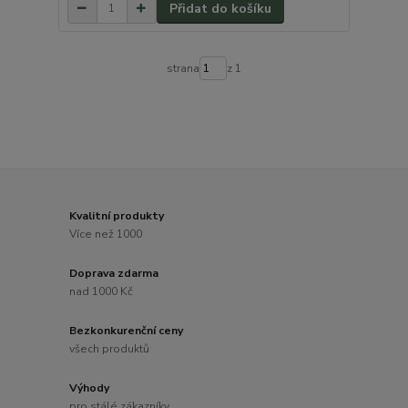
Přidat do košíku
strana
z 1
Kvalitní produkty
Více než 1000
Doprava zdarma
nad 1000 Kč
Bezkonkurenční ceny
všech produktů
Výhody
pro stálé zákazníky