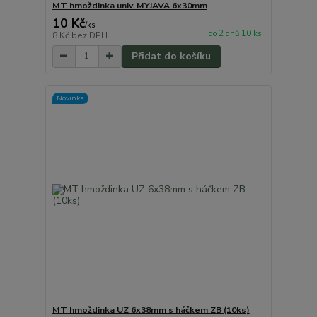
MT hmoždinka univ. MYJAVA 6x30mm
10 Kč
/
ks
do 2 dnů 10 ks
8 Kč
bez DPH
Přidat do košíku
Novinka
MT hmoždinka UZ 6x38mm s háčkem ZB (10ks)