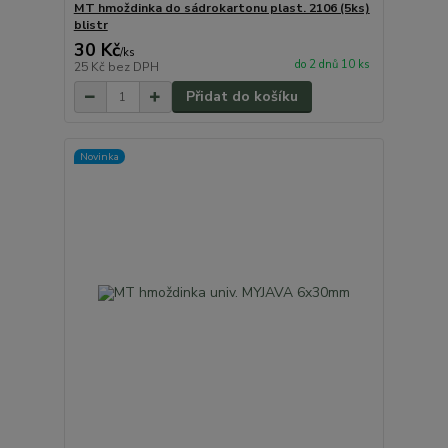
MT hmoždinka do sádrokartonu plast. 2106 (5ks)
blistr
30 Kč
/
ks
do 2 dnů 10 ks
25 Kč
bez DPH
Přidat do košíku
Novinka