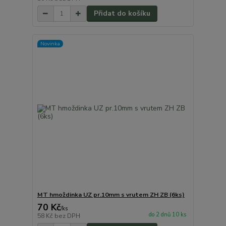
Přidat do košíku
Novinka
MT hmoždinka UZ pr.10mm s vrutem ZH ZB (6ks)
70 Kč
/
ks
do 2 dnů 10 ks
58 Kč
bez DPH