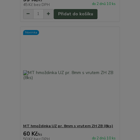
/
ks
do 2 dnů 10 ks
45 Kč
bez DPH
Přidat do košíku
Novinka
MT hmoždinka UZ pr. 8mm s vrutem ZH ZB (8ks)
60 Kč
/
ks
do 2 dnů 10 ks
50 Kč
bez DPH