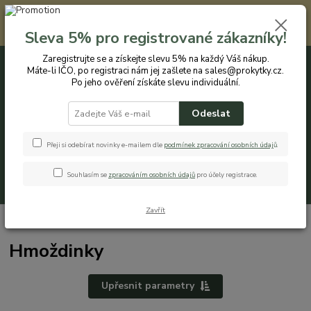
Registrovaným zákazníkům nabízíme slevu 5% na každý nákup. Máte-li
IČO, po registraci nám jej zašlete na sales@prokytky.cz. Po jeho ověření
Sleva 5% pro registrované zákazníky!
získáte slevu individuální. Přejít na registraci →
Zaregistrujte se a získejte slevu 5% na každý Váš nákup.
Máte-li IČO, po registraci nám jej zašlete na sales@prokytky.cz.
0
ks
CZK
+420 774 544 973
za
0 Kč
Po jeho ověření získáte slevu individuální.
Odeslat
Menu
Přeji si odebírat novinky e-mailem dle
podmínek zpracování osobních údaj
ů
.
Souhlasím se
zpracováním osobních údajů
pro účely registrace.
Hledat
Zavřít
Úvod
Pro Dům
Hmoždinky
Hmoždinky
Upřesnit parametry