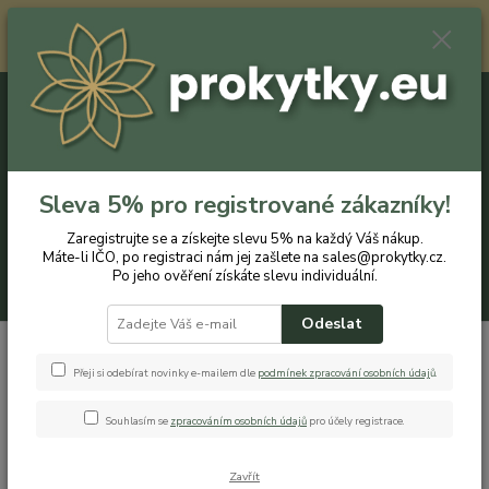
Registrovaným zákazníkům nabízíme slevu 5% na každý nákup. Máte-li
IČO, po registraci nám jej zašlete na sales@prokytky.cz. Po jeho ověření
získáte slevu individuální. Přejít na registraci →
0
ks
CZK
+420 774 544 973
za
0 Kč
Sleva 5% pro registrované zákazníky!
Menu
Zaregistrujte se a získejte slevu 5% na každý Váš nákup.
Máte-li IČO, po registraci nám jej zašlete na sales@prokytky.cz.
Po jeho ověření získáte slevu individuální.
Hledat
Odeslat
Úvod
Pro Děti
Přeji si odebírat novinky e-mailem dle
podmínek zpracování osobních údaj
ů
.
Pro Děti
Souhlasím se
zpracováním osobních údajů
pro účely registrace.
Hračky
Pěnové puzzle
Zavřít