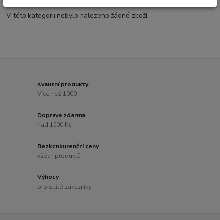
V této kategorii nebylo nalezeno žádné zboží.
Kvalitní produkty
Více než 1000
Doprava zdarma
nad 1000 Kč
Bezkonkurenční ceny
všech produktů
Výhody
pro stálé zákazníky