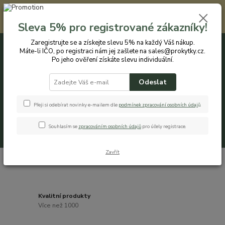
Registrovaným zákazníkům nabízíme slevu 5% na každý nákup. Máte-li
IČO, po registraci nám jej zašlete na sales@prokytky.cz. Po jeho ověření
Sleva 5% pro registrované zákazníky!
získáte slevu individuální. Přejít na registraci →
Zaregistrujte se a získejte slevu 5% na každý Váš nákup.
Máte-li IČO, po registraci nám jej zašlete na sales@prokytky.cz.
0
ks
CZK
+420 774 544 973
za
0 Kč
Po jeho ověření získáte slevu individuální.
Odeslat
Menu
Přeji si odebírat novinky e-mailem dle
podmínek zpracování osobních údaj
ů
.
Souhlasím se
zpracováním osobních údajů
pro účely registrace.
Hledat
Zavřít
Kvalitní produkty
Více než 1000