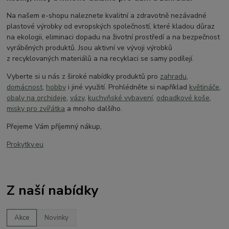
Na našem e-shopu naleznete kvalitní a zdravotně nezávadné
plastové výrobky od evropských společností, které kladou důraz
na ekologii, eliminaci dopadu na životní prostředí a na bezpečnost
vyráběných produktů. Jsou aktivní ve vývoji výrobků
z
recyklovaných materiálů a na recyklaci se samy podílejí.
Vyberte si u nás z široké nabídky produktů pro
zahradu
,
domácnost
,
hobby
i jiné využití. Prohlédněte si například
květináče
,
obaly na orchideje
,
vázy
,
kuchyňské vybavení
,
odpadkové koše
,
misky pro zvířátka
a mnoho dalšího.
Přejeme Vám příjemný nákup,
Prokytky.eu
Z naší nabídky
Akce
Novinky