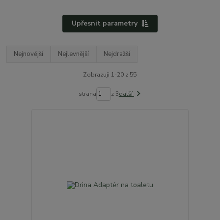
Upřesnit parametry
Nejnovější
Nejlevnější
Nejdražší
Zobrazuji 1-20 z 55
strana
z 3
další