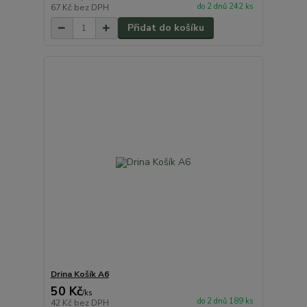
do 2 dnů 242 ks
67 Kč
bez DPH
Přidat do košíku
Drina Košík A6
50 Kč
/
ks
do 2 dnů 189 ks
42 Kč
bez DPH