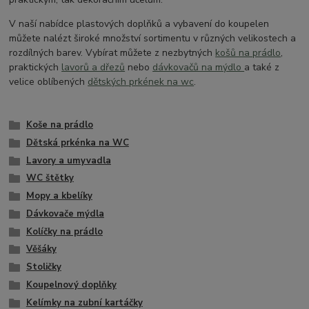
V naší nabídce plastových doplňků a vybavení do koupelen
můžete nalézt široké množství sortimentu v různých velikostech a
rozdílných barev. Vybírat můžete z nezbytných
košů na prádlo
,
praktických
lavorů a dřezů
nebo
dávkovačů na mýdlo
a také z
velice oblíbených
dětských prkének na wc
.
Koše na prádlo
Dětská prkénka na WC
Lavory a umyvadla
WC štětky
Mopy a kbelíky
Dávkovače mýdla
Kolíčky na prádlo
Věšáky
Stoličky
Koupelnový doplňky
Kelímky na zubní kartáčky