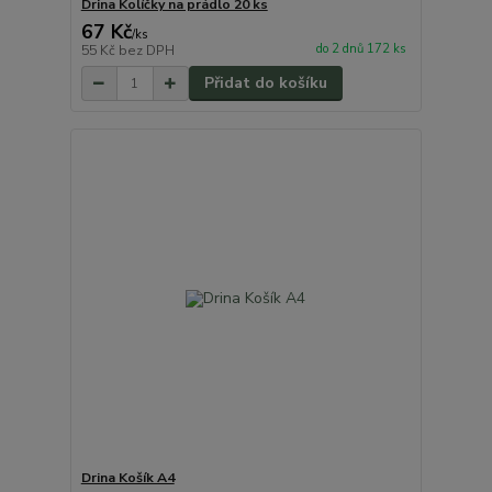
Drina Kolíčky na prádlo 20 ks
67 Kč
/
ks
do 2 dnů 172 ks
55 Kč
bez DPH
Přidat do košíku
Drina Košík A4