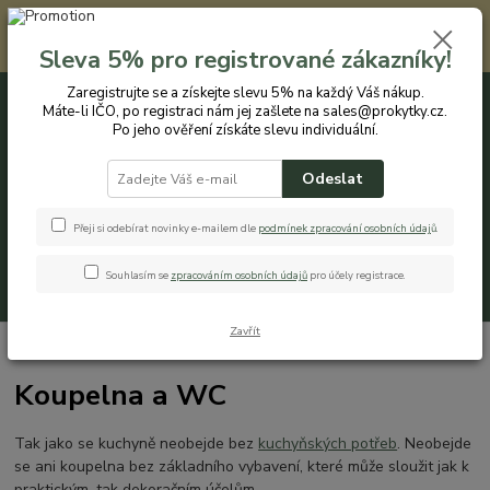
Registrovaným zákazníkům nabízíme slevu 5% na každý nákup. Máte-li
IČO, po registraci nám jej zašlete na sales@prokytky.cz. Po jeho ověření
Sleva 5% pro registrované zákazníky!
získáte slevu individuální. Přejít na registraci →
Zaregistrujte se a získejte slevu 5% na každý Váš nákup.
Máte-li IČO, po registraci nám jej zašlete na sales@prokytky.cz.
0
ks
CZK
+420 774 544 973
za
0 Kč
Po jeho ověření získáte slevu individuální.
Odeslat
Menu
Přeji si odebírat novinky e-mailem dle
podmínek zpracování osobních údaj
ů
.
Souhlasím se
zpracováním osobních údajů
pro účely registrace.
Hledat
Zavřít
Úvod
Koupelna a WC
Koupelna a WC
Tak jako se kuchyně neobejde bez
kuchyňských potřeb
. Neobejde
se ani koupelna bez základního vybavení, které může sloužit jak k
praktickým, tak dekoračním účelům.