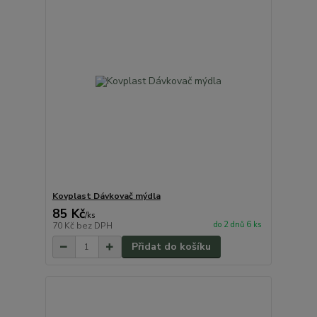
Kovplast Dávkovač mýdla
85 Kč
/
ks
do 2 dnů 6 ks
70 Kč
bez DPH
Přidat do košíku