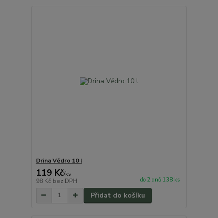
Drina Vědro 10 l
119 Kč
/
ks
do 2 dnů 138 ks
98 Kč
bez DPH
Přidat do košíku