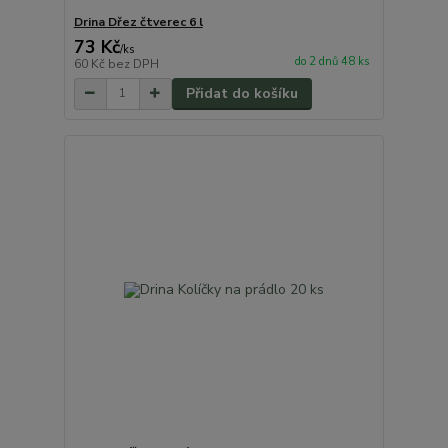
Drina Dřez čtverec 6 l
73 Kč
/
ks
do 2 dnů 48 ks
60 Kč
bez DPH
Přidat do košíku