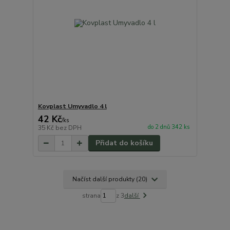
Kovplast Umyvadlo 4 l
42 Kč
/
ks
do 2 dnů 342 ks
35 Kč
bez DPH
Přidat do košíku
Načíst další produkty (20)
strana
z 3
další