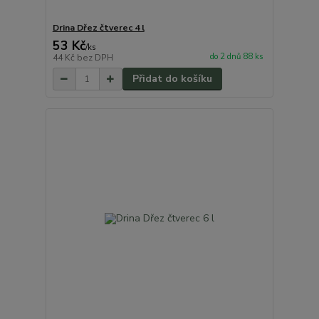
Drina Dřez čtverec 4 l
53 Kč
/
ks
do 2 dnů 88 ks
44 Kč
bez DPH
Přidat do košíku