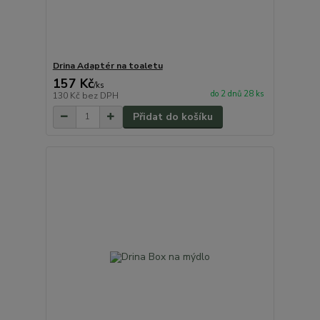
Drina Adaptér na toaletu
157 Kč
/
ks
do 2 dnů 28 ks
130 Kč
bez DPH
Přidat do košíku