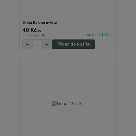
Drina Box na mýdlo
40 Kč
/
ks
do 2 dnů 170 ks
33 Kč
bez DPH
Přidat do košíku