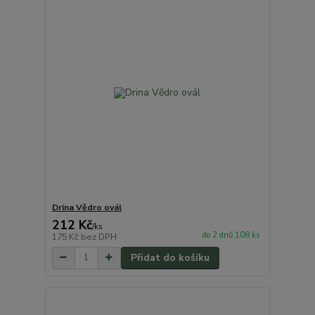
Drina Vědro ovál
212 Kč
/
ks
do 2 dnů 108 ks
175 Kč
bez DPH
Přidat do košíku