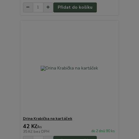
Přidat do košíku
Drina Krabička na kartáček
42 Kč
/
ks
do 2 dnů 90 ks
35 Kč
bez DPH