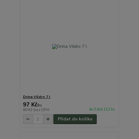
Drina Vědro 7 l
97 Kč
/
ks
do 2 dnů 112 ks
80 Kč
bez DPH
Přidat do košíku