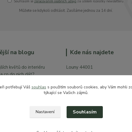
Souhlasím se
zpracováním osobních údajů
za účelem rozesílky newsletteru.
Můžete se kdykoli odhlásit. Zasíláme jednou za 14 dní.
ější na blogu
Kde nás najdete
ších květů do interiéru
Louny 44001
y a co do nich dát?
Mírové náměstí 128
bytě
eři potřebují Váš
souhlas
s použitím souborů cookies, aby Vám mohli z
Vchod z České ulice prodejna pr
týkající se Vašich zájmů.
zahradu
Souhlasím
Nastavení