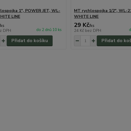
lospojka 1", POWER JET, WL-
MT rychlospojka 1/2", WL-2
HITE LINE
WHITE LINE
29 Kč
/
ks
/
ks
do 2 dnů 10 ks
d
z DPH
24 Kč
bez DPH
Přidat do košíku
Přidat do ko