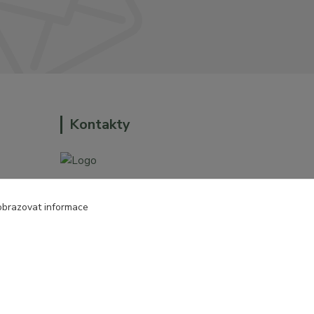
Kontakty
+420 774 544 973
obrazovat informace
o dům a
sales@prokytky.cz