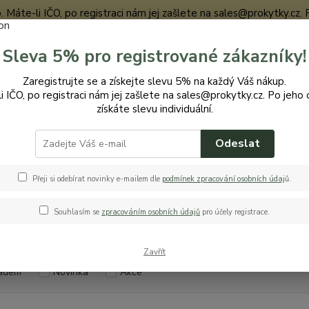
te-li IČO, po registraci nám jej zašlete na sales@prokytky.cz. Po j
Sleva 5% pro registrované zákazníky!
Nevíte
Zaregistrujte se a získejte slevu 5% na každý Váš nákup.
Hledat
+420
i IČO, po registraci nám jej zašlete na sales@prokytky.cz. Po jeho 
získáte slevu individuální.
ro Zahradu
Rychlospojky
Odeslat
lospojky
Přeji si odebírat novinky e-mailem dle
podmínek zpracování osobních údaj
ů
.
Souhlasím se
zpracováním osobních údajů
pro účely registrace.
Kč
Od
Zavřít
adem
Novinka
Akce