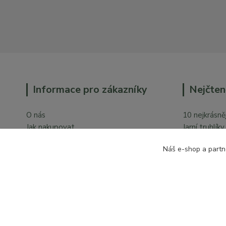
Informace pro zákazníky
Nejčten
O nás
10 nejkrásněj
Jak nakupovat
Jarní truhlík
Obchodní podmínky
Orchideje v 
Náš e-shop a partn
Ochrana osobních údajů
Kontakty