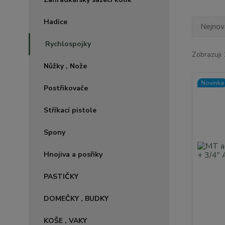
Hadice
Nejnově
Rychlospojky
Zobrazuji 
Nůžky , Nože
Novinka
Postřikovače
Stříkací pistole
Spony
Hnojiva a posřiky
PASTIČKY
DOMEČKY , BUDKY
KOŠE , VAKY