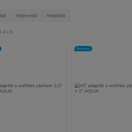
jší
Nejlevnější
Nejdražší
1-6 z 6
Novinka