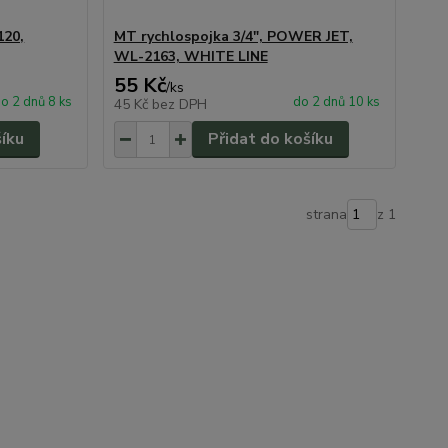
120,
MT rychlospojka 3/4", POWER JET,
WL-2163, WHITE LINE
55 Kč
/
ks
o 2 dnů 8 ks
do 2 dnů 10 ks
45 Kč
bez DPH
šíku
Přidat do košíku
strana
z 1