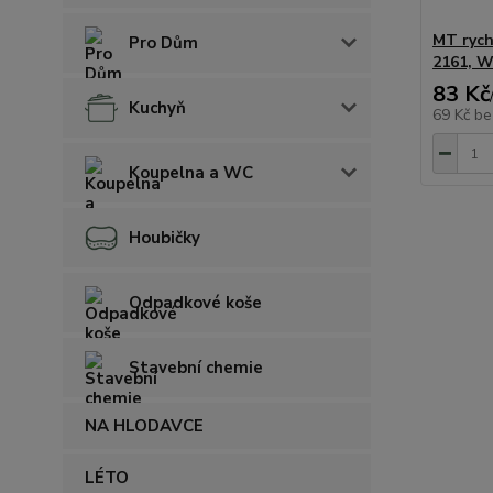
MT rych
Pro Dům
2161, W
83 Kč
Kuchyň
69 Kč
be
Koupelna a WC
Houbičky
Odpadkové koše
Stavební chemie
NA HLODAVCE
LÉTO