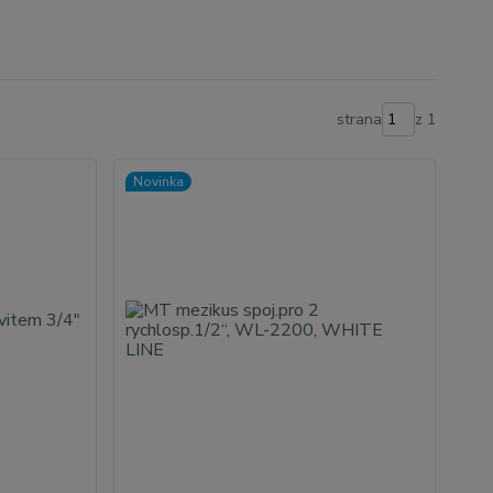
strana
z 1
Novinka