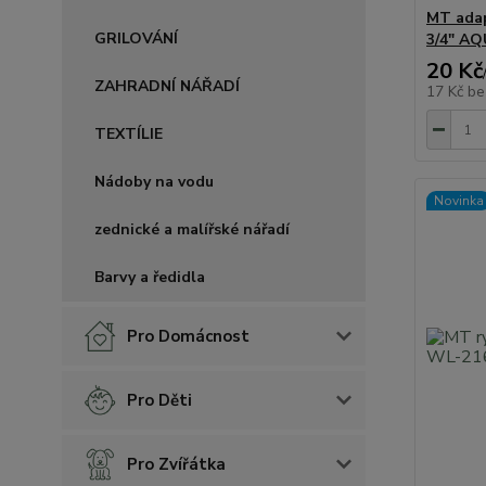
MT adap
GRILOVÁNÍ
3/4" A
20 Kč
ZAHRADNÍ NÁŘADÍ
17 Kč
be
TEXTÍLIE
Nádoby na vodu
Novinka
zednické a malířské nářadí
Barvy a ředidla
Pro Domácnost
Pro Děti
Pro Zvířátka