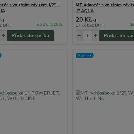
tér s vnitřním závitem 1/2" +
MT adaptér s vnitřním závit
QUA
1" AQUA
20 Kč
/
ks
/
ks
do 2 dnů 10 ks
do
z DPH
17 Kč
bez DPH
Přidat do košíku
Přidat do ko
Novinka