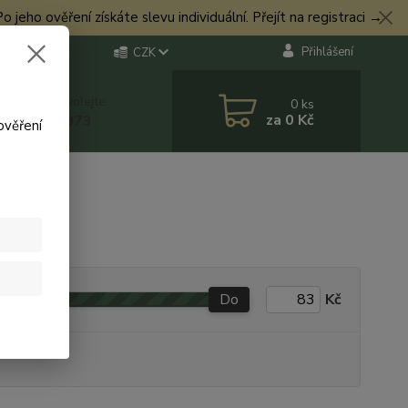
eho ověření získáte slevu individuální. Přejít na registraci →
Přihlášení
CZK
 si rady? Zavolejte.
0
ks
za
0 Kč
 774 544 973
ověření
Do
Kč