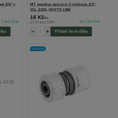
em 3/4" +
MT mezikus spoj.pro 2 rychlosp.1/2“,
WL-2200, WHITE LINE
16 Kč
/
ks
 2 dnů 10 ks
do 2 dnů 9 ks
13 Kč
bez DPH
šíku
Přidat do košíku
Novinka