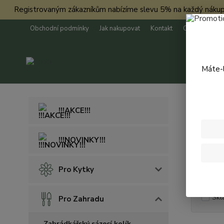
Registrovaným zákazníkům nabízíme slevu 5% na každý nákup. Má
Obchodní podmínky
Jak nakupovat
Kontakt
O nás
Máte-l
Úvod
P
!!!AKCE!!!
Rych
!!!NOVINKY!!!
Cena:
Pro Kytky
Skl
Pro Zahradu
Zahrádkářský sázecí kolík