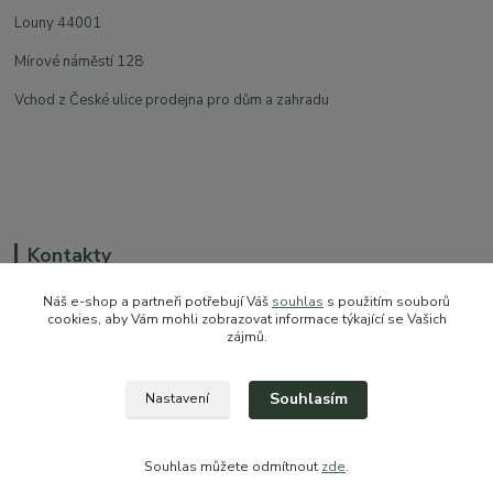
Louny 44001
Mírové náměstí 128
Vchod z České ulice prodejna pro dům a zahradu
Kontakty
Náš e-shop a partneři potřebují Váš
souhlas
s použitím souborů
cookies, aby Vám mohli zobrazovat informace týkající se Vašich
zájmů.
+420 774 544 973
sales@prokytky.cz
Souhlasím
Nastavení
Souhlas můžete odmítnout
zde
.