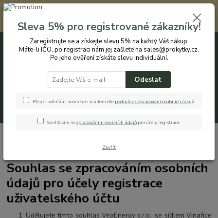
Registrovaným zákazníkům nabízíme slevu 5% na každý nákup. Máte-li
IČO, po registraci nám jej zašlete na sales@prokytky.cz. Po jeho ověření
Sleva 5% pro registrované zákazníky!
získáte slevu individuální. Přejít na registraci →
Zaregistrujte se a získejte slevu 5% na každý Váš nákup.
Máte-li IČO, po registraci nám jej zašlete na sales@prokytky.cz.
0
ks
CZK
+420 774 544 973
za
0 Kč
Po jeho ověření získáte slevu individuální.
Odeslat
Menu
Přeji si odebírat novinky e-mailem dle
podmínek zpracování osobních údaj
ů
.
Hledat
Souhlasím se
zpracováním osobních údajů
pro účely registrace.
Úvod
Souhlas se zpracováním osobních údajů pro účely registrace
uživatelského účtu
Zavřít
Souhlas se zpracováním osobních
údajů pro účely registrace
uživatelského účtu
Udělujete tímto souhlas VeaEnergy s.r.o., se sídlem
Vinařice