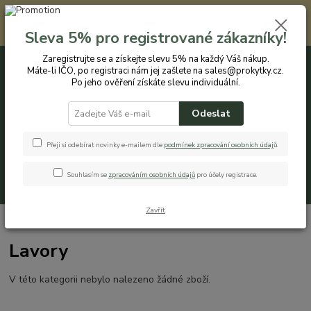
Registrovaným zákazníkům nabízíme slevu 5% na každý nákup. Máte-li
IČO, po registraci nám jej zašlete na sales@prokytky.cz. Po jeho ověření
Sleva 5% pro registrované zákazníky!
získáte slevu individuální. Přejít na registraci →
Zaregistrujte se a získejte slevu 5% na každý Váš nákup.
Máte-li IČO, po registraci nám jej zašlete na sales@prokytky.cz.
0
ks
CZK
+420 774 544 973
za
0 Kč
Po jeho ověření získáte slevu individuální.
Odeslat
Menu
Přeji si odebírat novinky e-mailem dle
podmínek zpracování osobních údaj
ů
.
Souhlasím se
zpracováním osobních údajů
pro účely registrace.
Hledat
Zavřít
Úvod
Pro Domácnost
Lavory
Lavory
V této kategorii nebylo nalezeno žádné zboží.