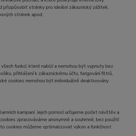
ěvníkově počítači, a které poskytuje internetový
d přizpůsobit stránky pro ideální zákaznický zážitek,
bových stránek apod.
všech funkcí, které nabízí a nemohou být vypnuty bez
šíku, přihlášení k zákaznickému účtu, fungování filtrů,
ické cookies nemohou být individuálně deaktivovány
lamních kampaní. Jejich pomocí určujeme počet návštěv a
o cookies zpracováváme anonymně a souhrnně, bez použití
těmto cookies můžeme optimalizovat výkon a funkčnost