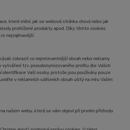
ace, které mění, jak se webová stránka chová nebo jak
osledy prohlížené produkty apod. Díky těmto cookies
o nejzajímavější.
zali zobrazit co nejrelevantnější obsah nebo reklamy
ky vytváření tzv. pseudonymizovaného profilu dle Vašich
í identifikace Vaší osoby, protože jsou používány pouze
vidíte v reklamních sděleních obsah ušitý na míru Vašim
y na našem webu, která se vám objeví při prvním příchodu
 Chrome apod.) podporují správu cookies. V rámci