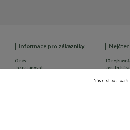
Informace pro zákazníky
Nejčten
O nás
10 nejkrásněj
Jak nakupovat
Jarní truhlík
Obchodní podmínky
Orchideje v 
Náš e-shop a partn
Ochrana osobních údajů
Kontakty