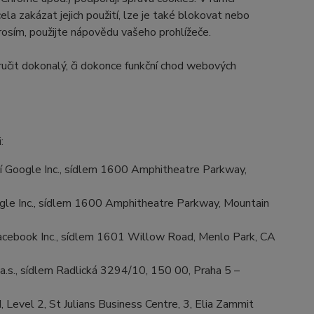
la zakázat jejich použití, lze je také blokovat nebo
prosím, použijte nápovědu vašeho prohlížeče.
učit dokonalý, či dokonce funkční chod webových
:
 Google Inc., sídlem 1600 Amphitheatre Parkway,
le Inc., sídlem 1600 Amphitheatre Parkway, Mountain
cebook Inc., sídlem 1601 Willow Road, Menlo Park, CA
.s., sídlem Radlická 3294/10, 150 00, Praha 5 –
Level 2, St Julians Business Centre, 3, Elia Zammit