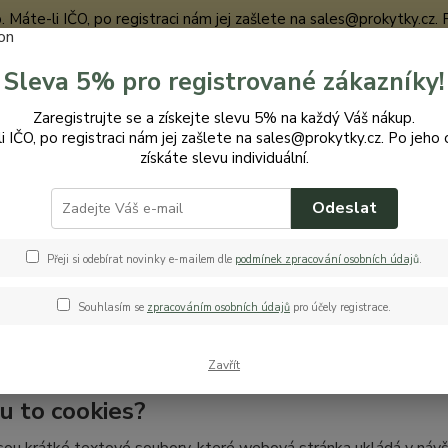
te-li IČO, po registraci nám jej zašlete na sales@prokytky.cz. Po j
Sleva 5% pro registrované zákazníky!
Nevíte
Zaregistrujte se a získejte slevu 5% na každý Váš nákup.
Hledat
+420
i IČO, po registraci nám jej zašlete na sales@prokytky.cz. Po jeho 
získáte slevu individuální.
Odeslat
ráce s cookies
Přeji si odebírat novinky e-mailem dle
podmínek zpracování osobních údaj
ů
.
e s cookies
Souhlasím se
zpracováním osobních údajů
pro účely registrace.
atel webové stránky www.prokytky.eu, společnost
VeaEnergy s.
12
, spisová značka: oddíl C, vložka 229246 vedená Městským sou
a této webové stránce se soubory cookies.
Zavřít
ou to cookies?