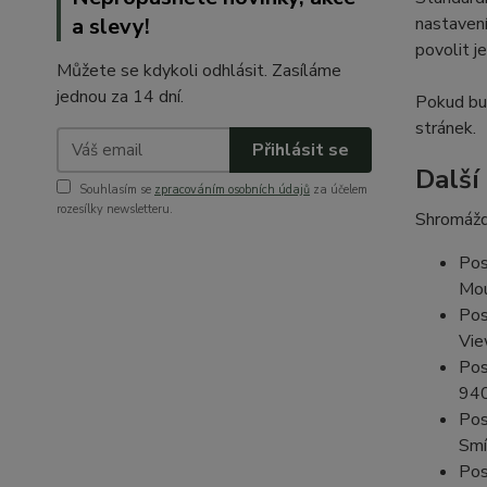
a slevy!
nastavení
povolit j
Můžete se kdykoli odhlásit. Zasíláme
jednou za 14 dní.
Pokud bud
stránek.
Přihlásit se
Další
Souhlasím se
zpracováním osobních údajů
za účelem
rozesílky newsletteru.
Shromážd
Pos
Mou
Pos
Vie
Pos
94
Pos
Smí
Pos