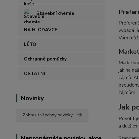
Prefer
Stavební chemie
Preferenč
NA HLODAVCE
vypadá. J
Vám můžem
LÉTO
Market
Ochranné pomůcky
Marketing
jak na na
OSTATNÍ
zájmů. Al
pseudonym
zájmům.
Novinky
Jak po
Zobrazit všechny novinky
Povolit j
a dalších
Nepropásněte novinky, akce
Standardn