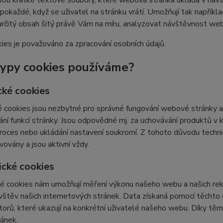
sou krátké textové soubory, které webová stránka ukládá v návšt
 pokaždé, když se uživatel na stránku vrátí. Umožňují tak napříkla
určitý obsah šitý právě Vám na míru, analyzovat návštěvnost we
ies je považováno za zpracování osobních údajů.
typy cookies používáme?
cké cookies
 cookies jsou nezbytné pro správné fungování webové stránky a 
ní funkcí stránky. Jsou odpovědné mj. za uchovávání produktů v ko
roces nebo ukládání nastavení soukromí. Z tohoto důvodu techn
vovány a jsou aktivní vždy.
ické cookies
é cookies nám umožňují měření výkonu našeho webu a našich rek
vštěv našich internetových stránek. Data získaná pomocí těcht
átorů, které ukazují na konkrétní uživatelé našeho webu. Díky 
ránek.