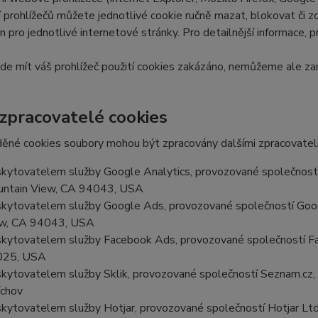
 prohlížečů můžete jednotlivé cookie ručně mazat, blokovat či zce
en pro jednotlivé internetové stránky. Pro detailnější informace, 
e mít váš prohlížeč použití cookies zakázáno, nemůžeme ale zar
 zpracovatelé cookies
ěné cookies soubory mohou být zpracovány dalšími zpracovateli
kytovatelem služby Google Analytics, provozované společností
ntain View, CA 94043, USA
kytovatelem služby Google Ads, provozované společností Goog
w, CA 94043, USA
kytovatelem služby Facebook Ads, provozované společností Fa
025, USA
kytovatelem služby Sklik, provozované společností Seznam.cz, a
chov
kytovatelem služby Hotjar, provozované společností Hotjar Ltd, 