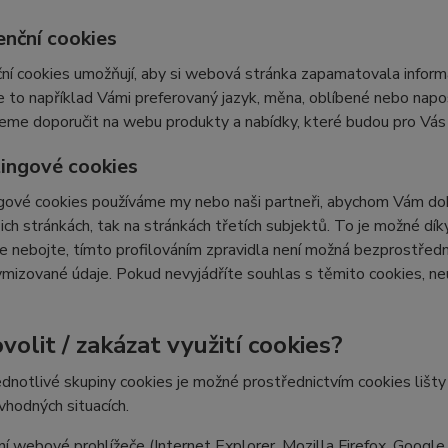
enční cookies
ní cookies umožňují, aby si webová stránka zapamatovala inform
e to například Vámi preferovaný jazyk, měna, oblíbené nebo nap
e doporučit na webu produkty a nabídky, které budou pro Vás c
ingové cookies
ové cookies používáme my nebo naši partneři, abychom Vám doká
šich stránkách, tak na stránkách třetích subjektů. To je možné dí
e nebojte, tímto profilováním zpravidla není možná bezprostředn
izované údaje. Pokud nevyjádříte souhlas s těmito cookies, neu
volit / zakázat využití cookies?
ednotlivé skupiny cookies je možné prostřednictvím cookies lišt
 vhodných situacích.
í webové prohlížeče (Internet Explorer, Mozilla Firefox, Google