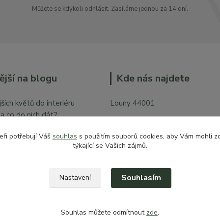
Můžete se kdykoli odhlásit. Zasíláme jednou za 14 dní.
ější na blogu
Kde nás najdete
ších květů do interiéru
Louny 44001
y a co do nich dát?
Mírové náměstí 128
bytě
eři potřebují Váš
souhlas
s použitím souborů cookies, aby Vám mohli z
Vchod z České ulice prodejna pr
týkající se Vašich zájmů.
zahradu
Souhlasím
Nastavení
Souhlas můžete odmítnout
zde
.