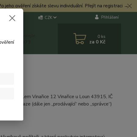
eho ověření získáte slevu individuální. Přejít na registraci →
Přihlášení
CZK
 si rady? Zavolejte.
0
ks
za
0 Kč
 774 544 973
ověření
r.o., se sídlem Vinařice 12 Vinařice u Loun 43915, IČ
dem v Praze (dále jen „prodávající“ nebo „správce“)