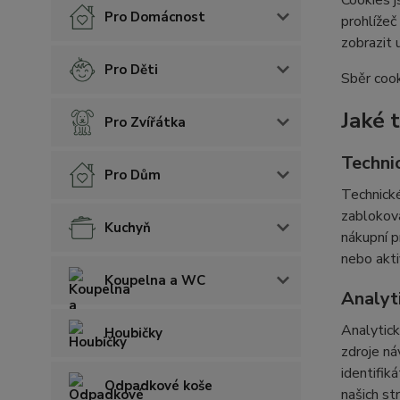
Cookies j
Pro Domácnost
prohlížeč
zobrazit 
Pro Děti
Sběr cook
Jaké 
Pro Zvířátka
Techni
Pro Dům
Technické
zabloková
Kuchyň
nákupní p
nebo akti
Koupelna a WC
Analyt
Analytick
Houbičky
zdroje ná
identifik
Odpadkové koše
našich st