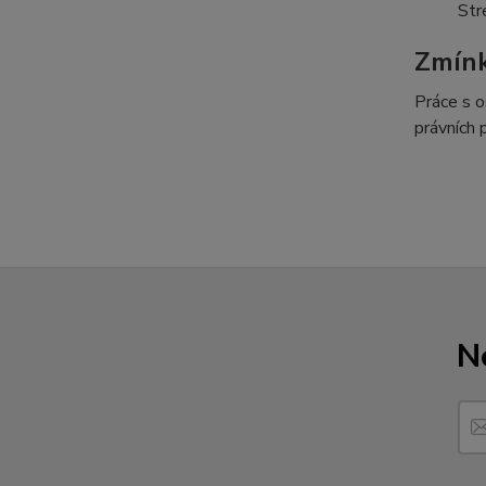
Str
Zmín
Práce s o
právních 
N