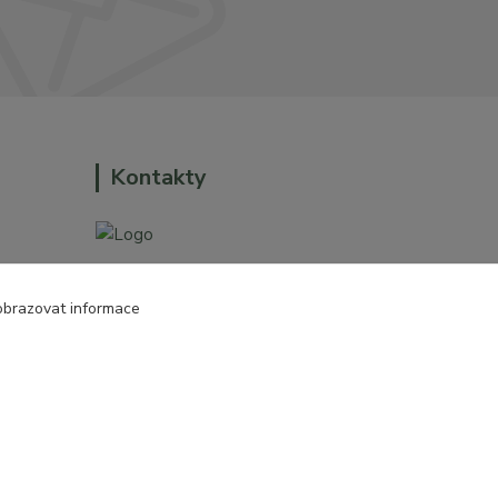
Kontakty
+420 774 544 973
obrazovat informace
o dům a
sales@prokytky.cz