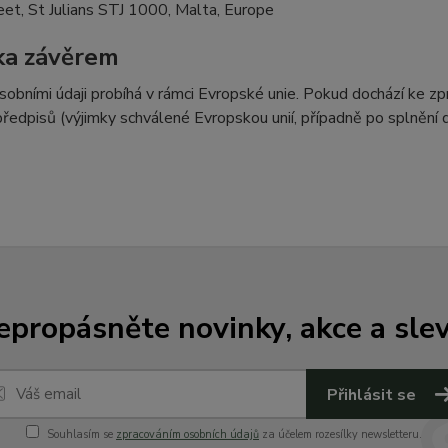
eet, St Julians STJ 1000, Malta, Europe
ka závěrem
sobními údaji probíhá v rámci Evropské unie. Pokud dochází ke 
předpisů (výjimky schválené Evropskou unií, případně po splnění
epropásněte novinky, akce a slev
Přihlásit se
Souhlasím se
zpracováním osobních údajů
za účelem rozesílky newsletteru.