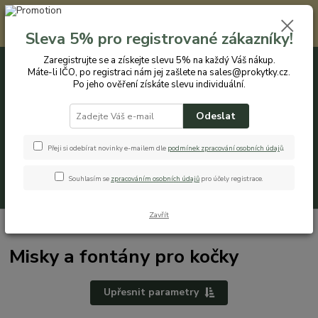
Registrovaným zákazníkům nabízíme slevu 5% na každý nákup. Máte-li
IČO, po registraci nám jej zašlete na sales@prokytky.cz. Po jeho ověření
Sleva 5% pro registrované zákazníky!
získáte slevu individuální. Přejít na registraci →
Zaregistrujte se a získejte slevu 5% na každý Váš nákup.
Máte-li IČO, po registraci nám jej zašlete na sales@prokytky.cz.
0
ks
CZK
+420 774 544 973
za
0 Kč
Po jeho ověření získáte slevu individuální.
Odeslat
Menu
Přeji si odebírat novinky e-mailem dle
podmínek zpracování osobních údaj
ů
.
Souhlasím se
zpracováním osobních údajů
pro účely registrace.
Hledat
Zavřít
Úvod
Pro Zvířátka
Misky a fontány pro kočky
Misky a fontány pro kočky
Upřesnit parametry