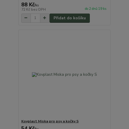
88 Kč
/
ks
do 2 dnů 19 ks
72 Kč
bez DPH
Přidat do košíku
Kovplast Miska pro psy a kočky S
54 Kč