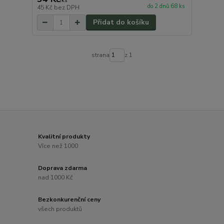
/
ks
do 2 dnů 68 ks
45 Kč
bez DPH
Přidat do košíku
strana
z 1
Kvalitní produkty
Více než 1000
Doprava zdarma
nad 1000 Kč
Bezkonkurenční ceny
všech produktů