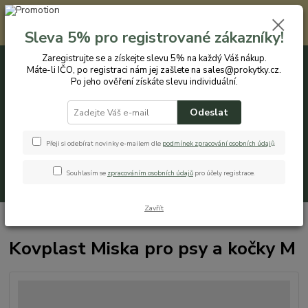
Registrovaným zákazníkům nabízíme slevu 5% na každý nákup. Máte-li
IČO, po registraci nám jej zašlete na sales@prokytky.cz. Po jeho ověření
Sleva 5% pro registrované zákazníky!
získáte slevu individuální. Přejít na registraci →
Zaregistrujte se a získejte slevu 5% na každý Váš nákup.
Máte-li IČO, po registraci nám jej zašlete na sales@prokytky.cz.
0
ks
CZK
+420 774 544 973
za
0 Kč
Po jeho ověření získáte slevu individuální.
Odeslat
Menu
Přeji si odebírat novinky e-mailem dle
podmínek zpracování osobních údaj
ů
.
Souhlasím se
zpracováním osobních údajů
pro účely registrace.
Hledat
Zavřít
Úvod
Pro Zvířátka
Misky pro psy
Kovplast Miska pro psy a kočky M
Kovplast Miska pro psy a kočky M