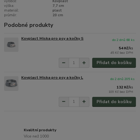
výrobce:
Kovplast
výška:
7,7 cm
materiál:
plast
průměr:
20 cm
Podobné produkty
Kovplast Miska pro psy a kočky S
do 2 dnů 68 ks
54 Kč
/
ks
45 Kč
bez DPH
Přidat do košíku
Kovplast Miska pro psy a kočky L
do 2 dnů 205 ks
132 Kč
/
ks
109 Kč
bez DPH
Přidat do košíku
Kvalitní produkty
Více než 1000