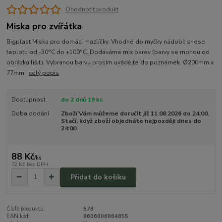
Ohodnotit produkt
Miska pro zvířátka
Bigplast Miska pro domácí mazlíčky. Vhodné do myčky nádobí; snese
teplotu od -30°C do +100°C. Dodáváme mix barev (barvy se mohou od
obrázků lišit). Vybranou barvu prosím uvádějte do poznámek. Ø200mm x
77mm
celý popis
Dostupnost
do 2 dnů 19 ks
Doba dodání
Zboží Vám můžeme doručit již 11.08.2026 do 24:00.
Stačí, když zboží objednáte nejpozději dnes do
24:00
88 Kč
/
ks
72 Kč
bez DPH
Přidat do košíku
Číslo produktu:
578
EAN kód:
8606006864855