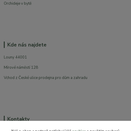
Orchideje v bytě
Kde nás najdete
Louny 44001
Mírové náměstí 128
Vchod z České ulice prodejna pro dům a zahradu
Kontakty