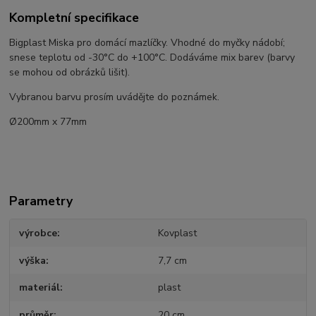
Kompletní specifikace
Bigplast Miska pro domácí mazlíčky. Vhodné do myčky nádobí;
snese teplotu od -30°C do +100°C. Dodáváme mix barev (barvy
se mohou od obrázků lišit).
Vybranou barvu prosím uvádějte do poznámek.
Ø200mm x 77mm
Parametry
výrobce
Kovplast
výška
7,7 cm
materiál
plast
průměr
20 cm