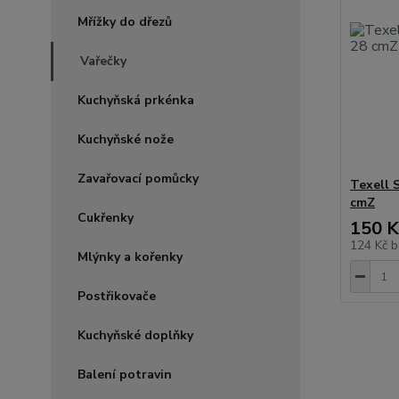
Mřížky do dřezů
Vařečky
Kuchyňská prkénka
Kuchyňské nože
Zavařovací pomůcky
Texell
cmZ
Cukřenky
150 K
124 Kč
b
Mlýnky a kořenky
Postřikovače
Kuchyňské doplňky
Balení potravin