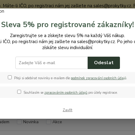
te-li IČO, po registraci nám jej zašlete na sales@prokytky.cz. Po j
Sleva 5% pro registrované zákazníky!
Nevíte
Zaregistrujte se a získejte slevu 5% na každý Váš nákup.
Hledat
+420
i IČO, po registraci nám jej zašlete na sales@prokytky.cz. Po jeho 
získáte slevu individuální.
Odeslat
uchyň
Vařečky
čky
Přeji si odebírat novinky e-mailem dle
podmínek zpracování osobních údaj
ů
.
Souhlasím se
zpracováním osobních údajů
pro účely registrace.
Kč
Od
Zavřít
adem
Novinka
Akce