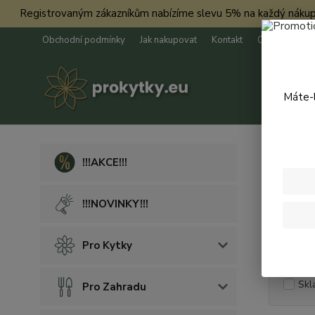
Registrovaným zákazníkům nabízíme slevu 5% na každý nákup. Má
Obchodní podmínky
Jak nakupovat
Kontakt
O nás
Máte-l
Úvod
K
!!!AKCE!!!
Vaře
!!!NOVINKY!!!
Cena:
Pro Kytky
Skl
Pro Zahradu