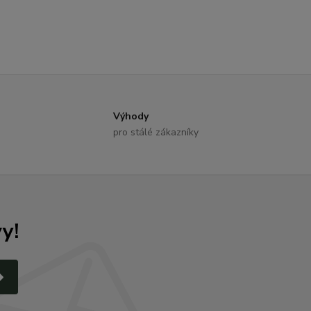
Výhody
pro stálé zákazníky
y!