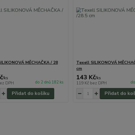
 SILIKONOVÁ MĚCHAČKA / 28
Texell SILIKONOVÁ MĚCHAČ
cm
č
143 Kč
/
ks
/
ks
do 2 dnů 182 ks
do
ez DPH
119 Kč
bez DPH
Přidat do košíku
Přidat do ko