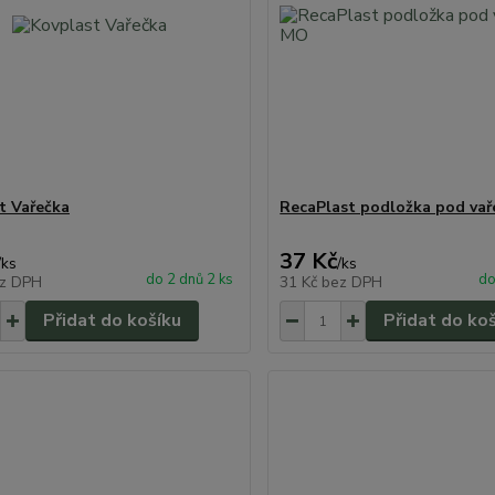
t Vařečka
RecaPlast podložka pod va
37 Kč
/
ks
/
ks
do 2 dnů 2 ks
do
z DPH
31 Kč
bez DPH
Přidat do košíku
Přidat do ko