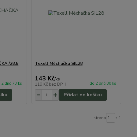
KA /28.5
Texell Měchačka SIL28
143 Kč
/
ks
 2 dnů 73 ks
do 2 dnů 80 ks
119 Kč
bez DPH
šíku
Přidat do košíku
strana
z 1