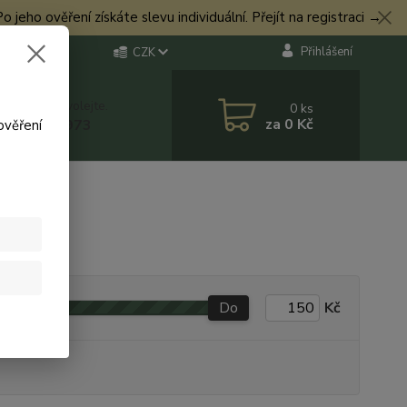
eho ověření získáte slevu individuální. Přejít na registraci →
Přihlášení
CZK
 si rady? Zavolejte.
0
ks
za
0 Kč
 774 544 973
ověření
Do
Kč