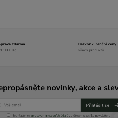
prava zdarma
Bezkonkurenční ceny
d 1000 Kč
všech produktů
epropásněte novinky, akce a slev
Přihlásit se
Souhlasím se
zpracováním osobních údajů
za účelem rozesílky newsletteru.