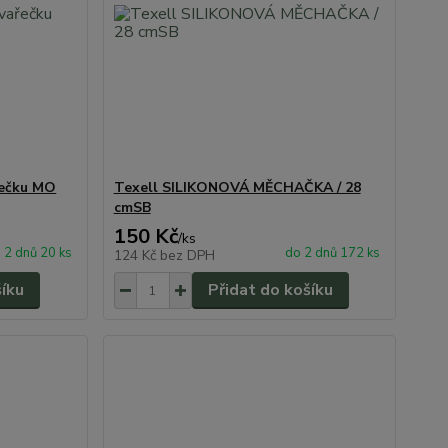
řečku MO
Texell SILIKONOVÁ MĚCHAČKA / 28
cmSB
150 Kč
/
ks
 2 dnů 20 ks
do 2 dnů 172 ks
124 Kč
bez DPH
šíku
Přidat do košíku