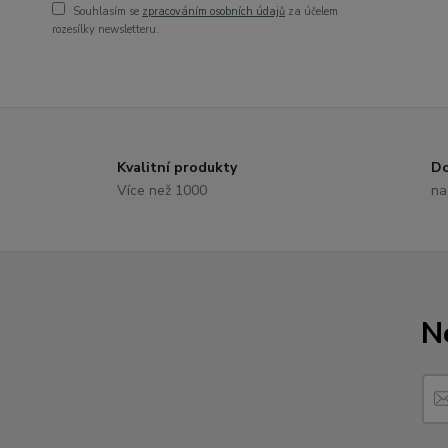
Souhlasím se
zpracováním osobních údajů
za účelem
rozesílky newsletteru.
Kvalitní produkty
Do
Více než 1000
na
N