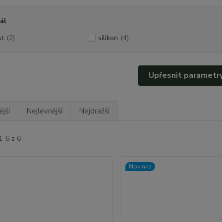
ál
st
(2)
silikon
(4)
Upřesnit parametr
jší
Nejlevnější
Nejdražší
1-6 z 6
Novinka