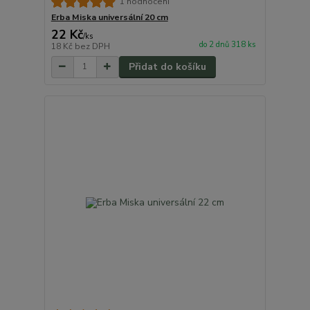
1 hodnocení
Erba Miska universální 20 cm
22 Kč
/
ks
do 2 dnů 318 ks
18 Kč
bez DPH
Přidat do košíku