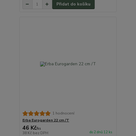
Přidat do košíku
1 hodnocení
Erba Eurogarden 22 cm /T
46 Kč
/
ks
do 2 dnů 12 ks
38 Kč
bez DPH