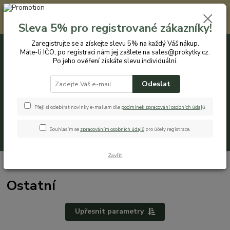
Registrovaným zákazníkům nabízíme slevu 5% na každý nákup. Máte-li
IČO, po registraci nám jej zašlete na sales@prokytky.cz. Po jeho ověření
Sleva 5% pro registrované zákazníky!
získáte slevu individuální. Přejít na registraci →
Zaregistrujte se a získejte slevu 5% na každý Váš nákup.
Máte-li IČO, po registraci nám jej zašlete na sales@prokytky.cz.
0
ks
CZK
+420 774 544 973
za
0 Kč
Po jeho ověření získáte slevu individuální.
Odeslat
Menu
Přeji si odebírat novinky e-mailem dle
podmínek zpracování osobních údaj
ů
.
Souhlasím se
zpracováním osobních údajů
pro účely registrace.
Hledat
Zavřít
Úvod
Pro Kytky
Ostatní
Ostatní
Upřesnit parametry