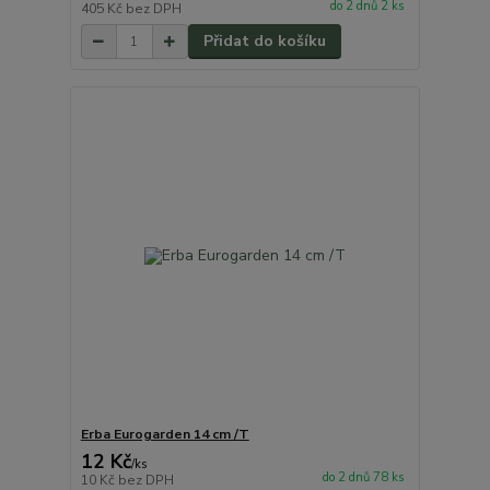
do 2 dnů 2 ks
405 Kč
bez DPH
Přidat do košíku
Erba Eurogarden 14 cm /T
12 Kč
/
ks
do 2 dnů 78 ks
10 Kč
bez DPH