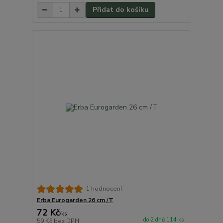
Přidat do košíku
1 hodnocení
Erba Eurogarden 26 cm /T
72 Kč
/
ks
do 2 dnů 114 ks
59 Kč
bez DPH