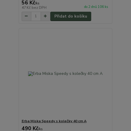
56 Kč
/
ks
do 2 dnů 106 ks
47 Kč
bez DPH
Přidat do košíku
Erba Miska Speedy s kolečky 40 cm A
490 Kč
/
ks