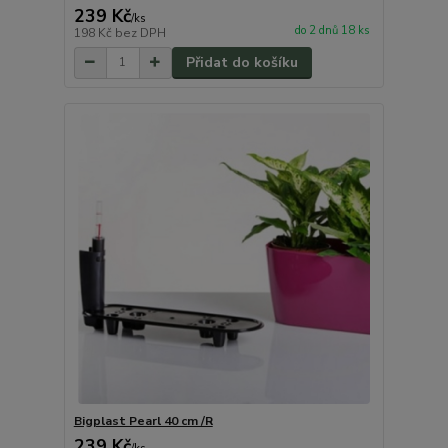
239 Kč
/
ks
do 2 dnů 18 ks
198 Kč
bez DPH
Přidat do košíku
Bigplast Pearl 40 cm /R
239 Kč