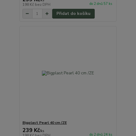
/
ks
do 2 dnů 57 ks
198 Kč
bez DPH
Přidat do košíku
Bigplast Pearl 40 cm /ZE
239 Kč
/
ks
do 2 dnů 24 ks
198 Kč
bez DPH