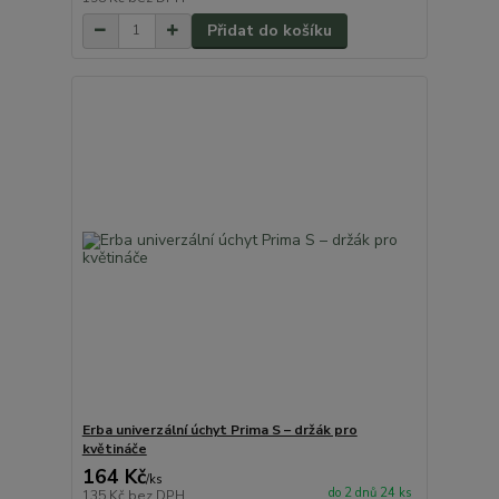
Přidat do košíku
Erba univerzální úchyt Prima S – držák pro
květináče
164 Kč
/
ks
do 2 dnů 24 ks
135 Kč
bez DPH