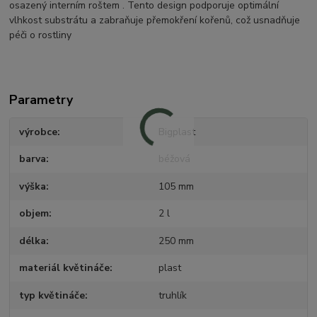
osazený interním roštem . Tento design podporuje optimální
vlhkost substrátu a zabraňuje přemokření kořenů, což usnadňuje
péči o rostliny
Parametry
výrobce
Bigplast
barva
béžová
výška
105 mm
objem
2 l
délka
250 mm
materiál květináče
plast
typ květináče
truhlík