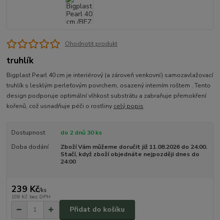
Ohodnotit produkt
truhlík
Bigplast Pearl 40 cm je interiérový (a zároveň venkovní) samozavlažovací
truhlík s lesklým perleťovým povrchem, osazený interním roštem . Tento
design podporuje optimální vlhkost substrátu a zabraňuje přemokření
kořenů, což usnadňuje péči o rostliny
celý popis
Dostupnost
do 2 dnů 30 ks
Doba dodání
Zboží Vám můžeme doručit již 11.08.2026 do 24:00.
Stačí, když zboží objednáte nejpozději dnes do
24:00
239 Kč
/
ks
198 Kč
bez DPH
Přidat do košíku