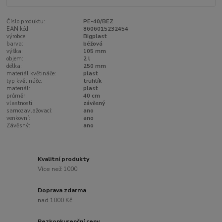
Číslo produktu:
PE-40/BEZ
EAN kód:
8606015232454
výrobce:
Bigplast
barva:
béžová
výška:
105 mm
objem:
2 l
délka:
250 mm
materiál květináče:
plast
typ květináče:
truhlík
materiál:
plast
průměr:
40 cm
vlastnosti:
závěsný
samozavlažovací:
ano
venkovní:
ano
Závěsný:
ano
Kvalitní produkty
Více než 1000
Doprava zdarma
nad 1000 Kč
Bezkonkurenční ceny