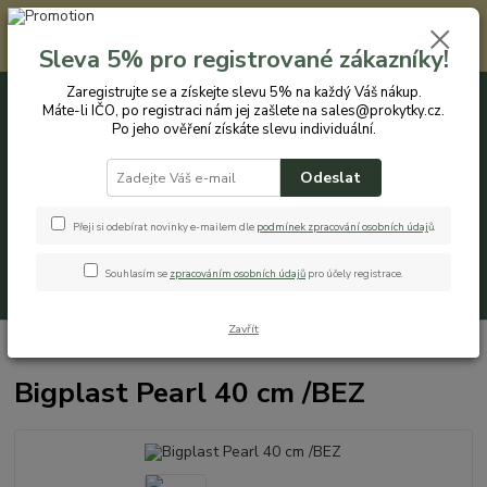
Registrovaným zákazníkům nabízíme slevu 5% na každý nákup. Máte-li
IČO, po registraci nám jej zašlete na sales@prokytky.cz. Po jeho ověření
Sleva 5% pro registrované zákazníky!
získáte slevu individuální. Přejít na registraci →
Zaregistrujte se a získejte slevu 5% na každý Váš nákup.
Máte-li IČO, po registraci nám jej zašlete na sales@prokytky.cz.
0
ks
CZK
+420 774 544 973
za
0 Kč
Po jeho ověření získáte slevu individuální.
Odeslat
Menu
Přeji si odebírat novinky e-mailem dle
podmínek zpracování osobních údaj
ů
.
Souhlasím se
zpracováním osobních údajů
pro účely registrace.
Hledat
Zavřít
Úvod
Pro Kytky
Truhlíky
Bigplast Pearl 40 cm /BEZ
Bigplast Pearl 40 cm /BEZ