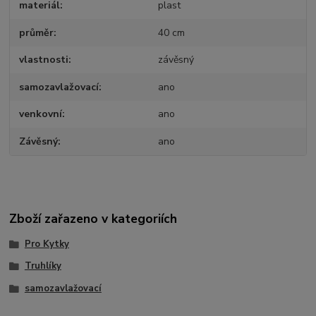
materiál
plast
průměr
40 cm
vlastnosti
závěsný
samozavlažovací
ano
venkovní
ano
Závěsný
ano
Zboží zařazeno v kategoriích
Pro Kytky
Truhlíky
samozavlažovací