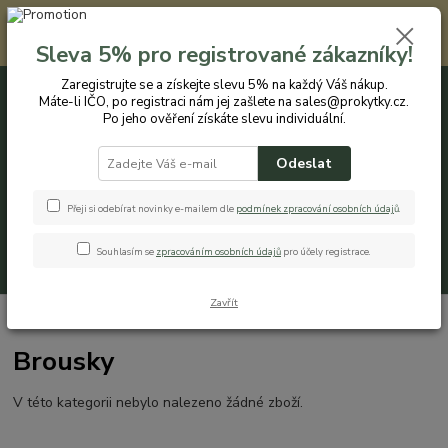
Registrovaným zákazníkům nabízíme slevu 5% na každý nákup. Máte-li
IČO, po registraci nám jej zašlete na sales@prokytky.cz. Po jeho ověření
Sleva 5% pro registrované zákazníky!
získáte slevu individuální. Přejít na registraci →
Zaregistrujte se a získejte slevu 5% na každý Váš nákup.
Máte-li IČO, po registraci nám jej zašlete na sales@prokytky.cz.
0
ks
CZK
+420 774 544 973
za
0 Kč
Po jeho ověření získáte slevu individuální.
Odeslat
Menu
Přeji si odebírat novinky e-mailem dle
podmínek zpracování osobních údaj
ů
.
Souhlasím se
zpracováním osobních údajů
pro účely registrace.
Hledat
Zavřít
Úvod
Kuchyň
Brousky
Brousky
V této kategorii nebylo nalezeno žádné zboží.