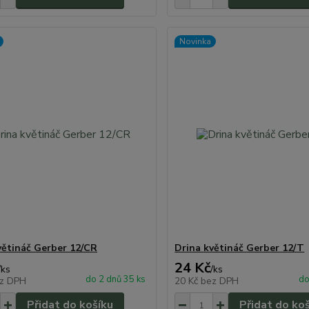
Novinka
větináč Gerber 12/CR
Drina květináč Gerber 12/T
24 Kč
/
ks
/
ks
do 2 dnů 35 ks
do
z DPH
20 Kč
bez DPH
Přidat do košíku
Přidat do ko