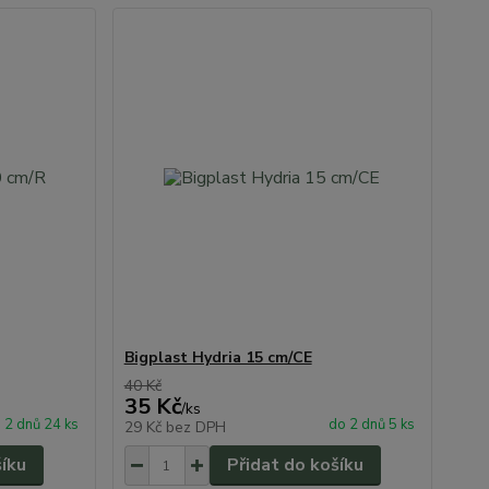
Bigplast Hydria 15 cm/CE
40 Kč
35 Kč
/
ks
 2 dnů 24 ks
do 2 dnů 5 ks
29 Kč
bez DPH
šíku
Přidat do košíku