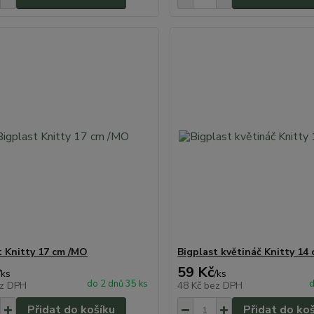
t Knitty 17 cm /MO
Bigplast květináč Knitty 14
59 Kč
/
ks
/
ks
do 2 dnů 35 ks
d
z DPH
48 Kč
bez DPH
Přidat do košíku
Přidat do ko