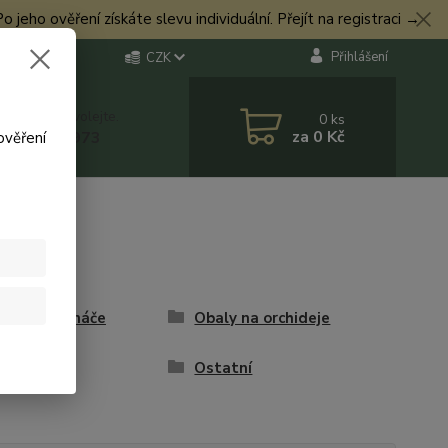
eho ověření získáte slevu individuální. Přejít na registraci →
Přihlášení
CZK
 si rady? Zavolejte.
0
ks
za
0 Kč
 774 544 973
ověření
y na květináče
Obaly na orchideje
y
Ostatní