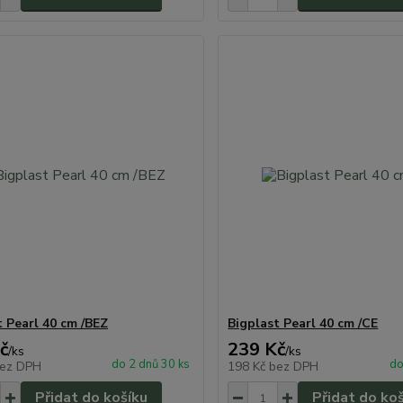
t Pearl 40 cm /BEZ
Bigplast Pearl 40 cm /CE
č
239 Kč
/
ks
/
ks
do 2 dnů 30 ks
do
ez DPH
198 Kč
bez DPH
Přidat do košíku
Přidat do ko