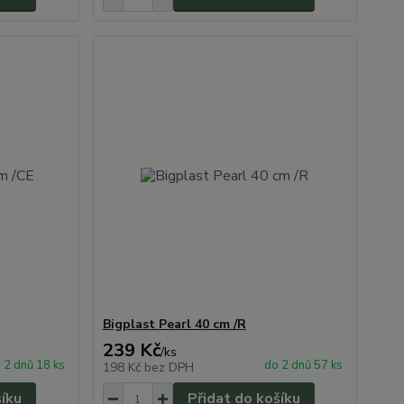
Bigplast Pearl 40 cm /R
239 Kč
/
ks
 2 dnů 18 ks
do 2 dnů 57 ks
198 Kč
bez DPH
šíku
Přidat do košíku