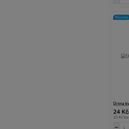
Novinka
Drina k
24 Kč
20 Kč
be