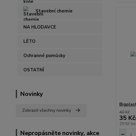
Stavební chemie
NA HLODAVCE
LÉTO
Ochranné pomůcky
OSTATNÍ
Novinky
Bigplas
Zobrazit všechny novinky
40 Kč
35 Kč
29 Kč
be
Nepropásněte novinky, akce