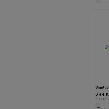
Bigplas
239 K
198 Kč
b