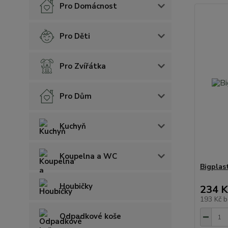
Pro Domácnost
Pro Děti
Pro Zvířátka
Pro Dům
Kuchyň
Koupelna a WC
Bigplas
Houbičky
234 K
193 Kč
b
Odpadkové koše