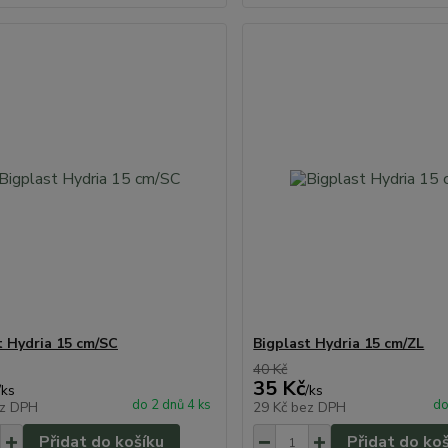
t Hydria 15 cm/SC
Bigplast Hydria 15 cm/ZL
40 Kč
35 Kč
/
ks
/
ks
do 2 dnů 4 ks
do
z DPH
29 Kč
bez DPH
Přidat do košíku
Přidat do ko