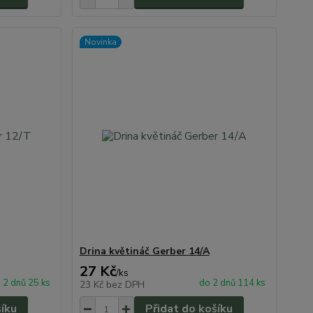
Novinka
Drina květináč Gerber 14/A
27 Kč
/
ks
 2 dnů 25 ks
do 2 dnů 114 ks
23 Kč
bez DPH
šíku
Přidat do košíku