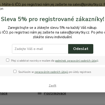
te-li IČO, po registraci nám jej zašlete na sales@prokytky.cz. Po j
Sleva 5% pro registrované zákazníky!
Nevíte
Zaregistrujte se a získejte slevu 5% na každý Váš nákup.
Hledat
+420
i IČO, po registraci nám jej zašlete na sales@prokytky.cz. Po jeho 
získáte slevu individuální.
Odeslat
ro Kytky
Kytky
Přeji si odebírat novinky e-mailem dle
podmínek zpracování osobních údaj
ů
.
Souhlasím se
zpracováním osobních údajů
pro účely registrace.
Designové obaly a
Obal
květináče
Zavřít
íky
Žardinky/květináče
Váz
náče
Postřikovače