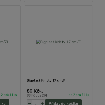
Bigplast Knitty 17 cm /F
80 Kč
/
ks
 2 dnů 14 ks
do 2 dnů 74 ks
66 Kč
bez DPH
šíku
Přidat do košíku