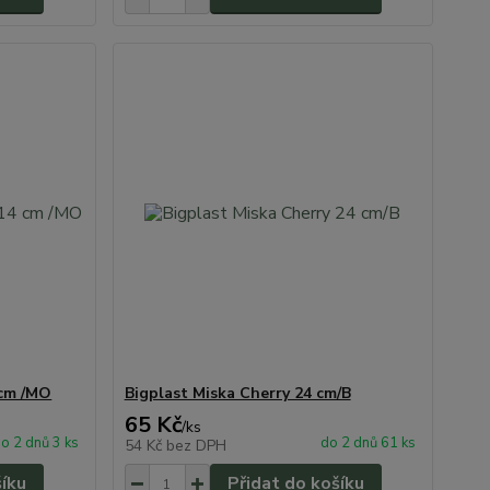
 cm /MO
Bigplast Miska Cherry 24 cm/B
65 Kč
/
ks
o 2 dnů 3 ks
do 2 dnů 61 ks
54 Kč
bez DPH
šíku
Přidat do košíku