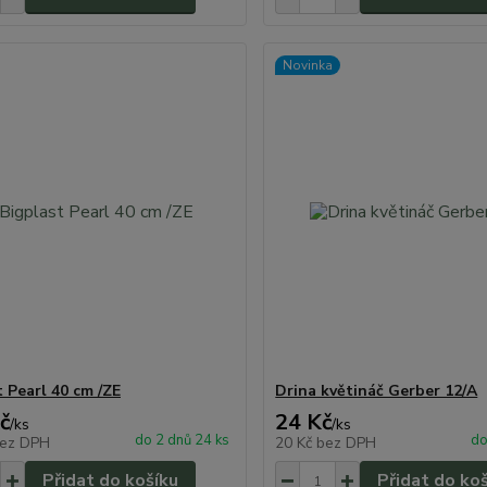
Novinka
t Pearl 40 cm /ZE
Drina květináč Gerber 12/A
č
24 Kč
/
ks
/
ks
do 2 dnů 24 ks
do
ez DPH
20 Kč
bez DPH
Přidat do košíku
Přidat do ko