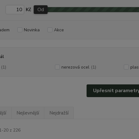
Kč
Od
adem
Novinka
Akce
ál
(1)
nerezová ocel
(1)
plas
Upřesnit parametr
jší
Nejlevnější
Nejdražší
1-20 z 226