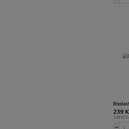
Bigplas
239 K
198 Kč
b