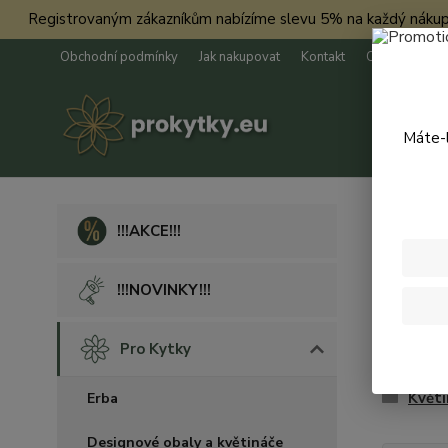
Registrovaným zákazníkům nabízíme slevu 5% na každý nákup. Má
Obchodní podmínky
Jak nakupovat
Kontakt
O nás
Máte-l
Úvod
P
!!!AKCE!!!
Pro 
!!!NOVINKY!!!
Erba
Pro Kytky
Truhl
Květi
Erba
Designové obaly a květináče