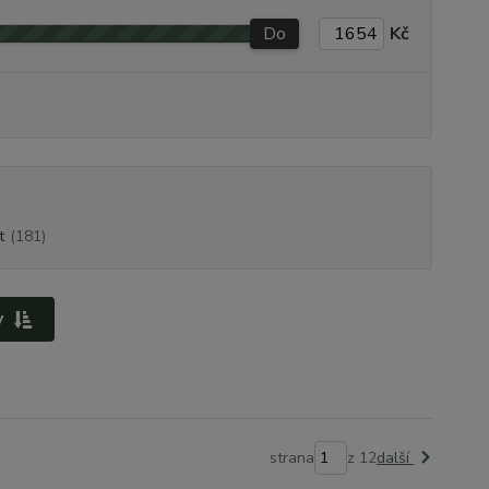
Do
Kč
t
(181)
y
strana
z 12
další