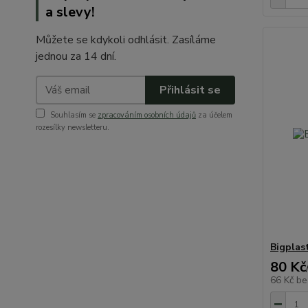
a slevy!
Můžete se kdykoli odhlásit. Zasíláme
jednou za 14 dní.
Přihlásit se
Souhlasím se
zpracováním osobních údajů
za účelem
rozesílky newsletteru.
Bigplas
80 Kč
66 Kč
be