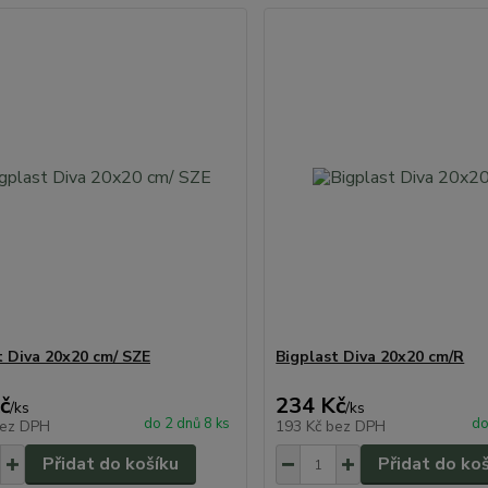
t Diva 20x20 cm/ SZE
Bigplast Diva 20x20 cm/R
č
234 Kč
/
ks
/
ks
do 2 dnů 8 ks
do
ez DPH
193 Kč
bez DPH
Přidat do košíku
Přidat do ko