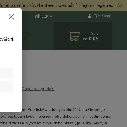
eho ověření získáte slevu individuální. Přejít na registraci →
Přihlášení
CZK
 si rady? Zavolejte.
0
ks
za
0 Kč
 774 544 973
ověření
Ohodnotit produkt
TINÁČ
Květináč Gerber Praktický a odolný květináč Drina Gerber je
 pro pěstování květin, bylinek nebo dekorativních rostlin doma,
óně či terase. Vyroben z kvalitního plastu, je lehký, pevný a