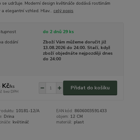
 se udržuje. Moderní design květináče dodává rostlinám
 a elegantní vzhled. Hlav...
celý popis
tupnost
do 2 dnů 29 ks
a dodání
Zboží Vám můžeme doručit již
13.08.2026 do 24:00. Stačí, když
zboží objednáte nejpozději dnes
do 24:00
 Kč
/
ks
Přidat do košíku
Kč
bez DPH
roduktu:
10181-12/A
EAN kód:
8606003591433
e:
Drina
objem:
12 CM
tináče:
květináč
materiál:
plast