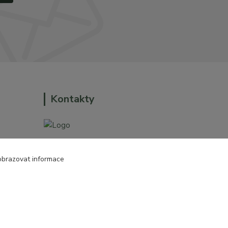
Kontakty
+420 774 544 973
obrazovat informace
o dům a
sales@prokytky.cz