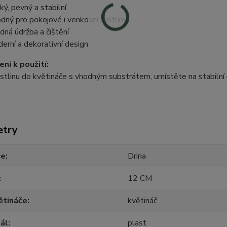
ký, pevný a stabilní
dný pro pokojové i venkovní rostliny
dná údržba a čištění
erní a dekorativní design
ní k použití:
stlinu do květináče s vhodným substrátem, umístěte na stabilní 
etry
ce
Drina
12 CM
ětináče
květináč
ál
plast