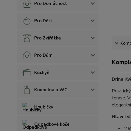
Pro Domácnost
Pro Děti
Pro Zvířátka
Kompl
Pro Dům
Komple
Kuchyň
Drina Kv
Koupelna a WC
Praktick
terase. V
elegantní
Houbičky
Hlavní v
Odpadkové koše
Mat