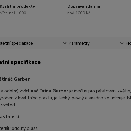
Kvalitní produkty
Doprava zdarma
Více než 1000
nad 1000 Kč
etní specifikace
Parametry
Ho
tní specifikace
ětináč Gerber
ý a odolný
květináč Drina Gerber
je ideální pro pěstování květin
yroben z kvalitního plastu, je lehký, pevný a snadno se udržuje.
 vzhled.
lastnosti:
eriál: odolný plast