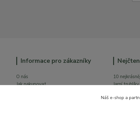
Informace pro zákazníky
Nejčten
O nás
10 nejkrásněj
Jak nakupovat
Jarní truhlík
Obchodní podmínky
Orchideje v 
Náš e-shop a partn
Ochrana osobních údajů
Kontakty