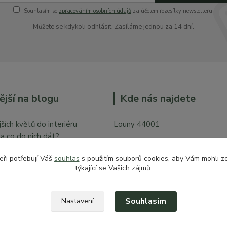
Souhlasím se
zpracováním osobních údajů
za účelem rozesílky newsletteru.
Můžete se kdykoli odhlásit. Zasíláme jednou za 14 dní.
ější na blogu
Kde nás najdete
ších květů do interiéru
Louny 44001
y a co do nich dát?
Mírové náměstí 128
bytě
eři potřebují Váš
souhlas
s použitím souborů cookies, aby Vám mohli z
Vchod z České ulice prodejna pr
týkající se Vašich zájmů.
zahradu
Souhlasím
Nastavení