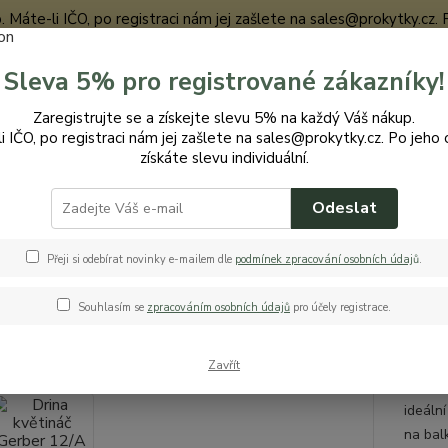
te-li IČO, po registraci nám jej zašlete na sales@prokytky.cz. Po j
Sleva 5% pro registrované zákazníky!
Nevíte
Zaregistrujte se a získejte slevu 5% na každý Váš nákup.
Hledat
+420
i IČO, po registraci nám jej zašlete na sales@prokytky.cz. Po jeho 
získáte slevu individuální.
Odeslat
ro Kytky
Květináče
Drina květináč Gerber 12/A
a květináč Gerber 12/A
Přeji si odebírat novinky e-mailem dle
podmínek zpracování osobních údaj
ů
.
Souhlasím se
zpracováním osobních údajů
pro účely registrace.
KVĚ
Zavřít
Drina 
ideální
na balk