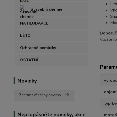
Leh
Stavební chemie
Vho
Sna
Mod
NA HLODAVCE
Doporuče
LÉTO
Vložte ro
Ochranné pomůcky
OSTATNÍ
Param
Novinky
výrob
objem
Zobrazit všechny novinky
typ kv
Nepropásněte novinky, akce
materi