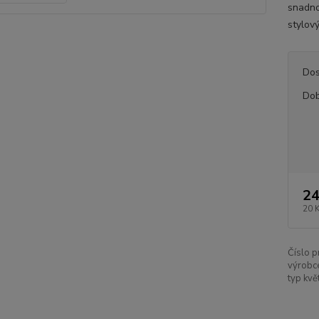
snadno
stylový
Dos
Dob
24
20 
Číslo p
výrobc
typ kvě