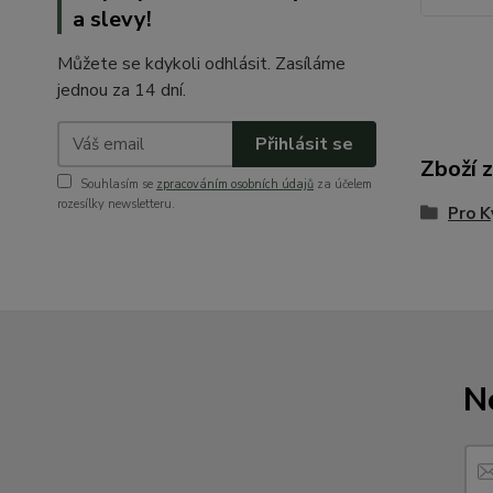
a slevy!
Můžete se kdykoli odhlásit. Zasíláme
jednou za 14 dní.
Přihlásit se
Zboží 
Souhlasím se
zpracováním osobních údajů
za účelem
rozesílky newsletteru.
Pro K
N