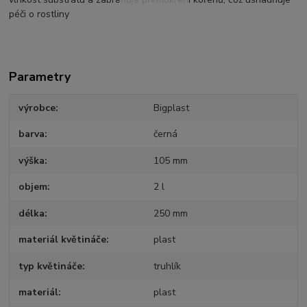
péči o rostliny
Parametry
výrobce
Bigplast
barva
černá
výška
105 mm
objem
2 l
délka
250 mm
materiál květináče
plast
typ květináče
truhlík
materiál
plast