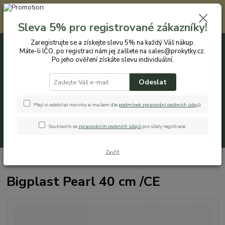
Registrovaným zákazníkům nabízíme slevu 5% na každý nákup. Máte-li
IČO, po registraci nám jej zašlete na sales@prokytky.cz. Po jeho ověření
Sleva 5% pro registrované zákazníky!
získáte slevu individuální. Přejít na registraci →
Zaregistrujte se a získejte slevu 5% na každý Váš nákup.
Máte-li IČO, po registraci nám jej zašlete na sales@prokytky.cz.
0
ks
CZK
+420 774 544 973
za
0 Kč
Po jeho ověření získáte slevu individuální.
Odeslat
Menu
Přeji si odebírat novinky e-mailem dle
podmínek zpracování osobních údaj
ů
.
Souhlasím se
zpracováním osobních údajů
pro účely registrace.
Hledat
Zavřít
Úvod
Pro Kytky
Truhlíky
Bigplast Pearl 40 cm /CE
Bigplast Pearl 40 cm /CE