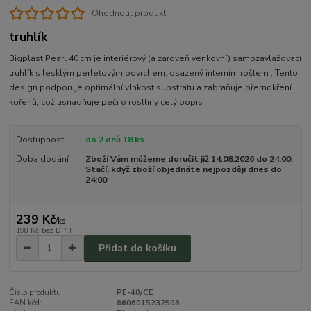
Ohodnotit produkt
truhlík
Bigplast Pearl 40 cm je interiérový (a zároveň venkovní) samozavlažovací
truhlík s lesklým perleťovým povrchem, osazený interním roštem . Tento
design podporuje optimální vlhkost substrátu a zabraňuje přemokření
kořenů, což usnadňuje péči o rostliny
celý popis
Dostupnost
do 2 dnů 18 ks
Doba dodání
Zboží Vám můžeme doručit již 14.08.2026 do 24:00.
Stačí, když zboží objednáte nejpozději dnes do
24:00
239 Kč
/
ks
198 Kč
bez DPH
Přidat do košíku
Číslo produktu:
PE-40/CE
EAN kód:
8606015232508