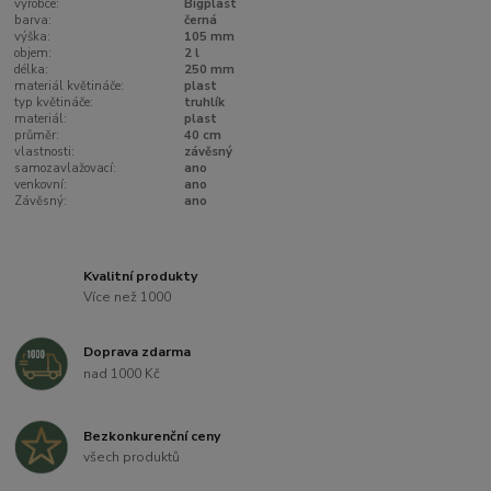
výrobce:
Bigplast
barva:
černá
výška:
105 mm
objem:
2 l
délka:
250 mm
materiál květináče:
plast
typ květináče:
truhlík
materiál:
plast
průměr:
40 cm
vlastnosti:
závěsný
samozavlažovací:
ano
venkovní:
ano
Závěsný:
ano
Kvalitní produkty
Více než 1000
Doprava zdarma
nad 1000 Kč
Bezkonkurenční ceny
všech produktů