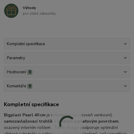
Výhody
pro stálé zákazníky
Kompletní specifikace
Parametry
Hodnocení
0
Komentáře
0
Kompletní specifikace
Bigplast Pearl 40 cm
je interiérový (a zároveň venkovní)
samozavlažovací truhlík
s
lesklým perleťovým povrchem
,
osazený interním roštem . Tento design podporuje optimální
vlhkost substrátu a zabraňuje přemokření kořenů, což usnadňuje