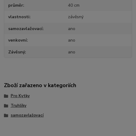
průměr
40 cm
vlastnosti
závěsný
samozavlažovací
ano
venkovní
ano
Závěsný
ano
Zboží zařazeno v kategoriích
Pro Kytky
Truhlíky
samozavlažovací