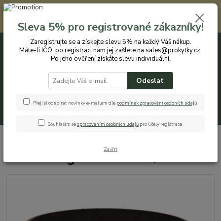
Registrovaným zákazníkům nabízíme slevu 5% na každý nákup. Máte-li
IČO, po registraci nám jej zašlete na sales@prokytky.cz. Po jeho ověření
Sleva 5% pro registrované zákazníky!
získáte slevu individuální. Přejít na registraci →
Zaregistrujte se a získejte slevu 5% na každý Váš nákup.
Máte-li IČO, po registraci nám jej zašlete na sales@prokytky.cz.
0
ks
CZK
+420 774 544 973
za
0 Kč
Po jeho ověření získáte slevu individuální.
Odeslat
Menu
Přeji si odebírat novinky e-mailem dle
podmínek zpracování osobních údaj
ů
.
Hledat
Souhlasím se
zpracováním osobních údajů
pro účely registrace.
Úvod
Pro Kytky
Žardinky/květináče
Erba Eurogarden 18 cm /T
Zavřít
Erba Eurogarden 18 cm /T