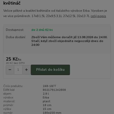
květináč
Velice pěkné a kvalitní květináče od italského výrobce Erba. Vyroben je
ve více průměrech. 17x8 1,5L 23x9,5 3,1L 27x12 5L 32x13 7L
celý popis
Dostupnost
do 2 dnů 62 ks
Doba dodání
Zboží Vám můžeme doručit již 13.08.2026 do 24:00.
Stačí, když zboží objednáte nejpozději dnes do
24:00
25 Kč
/
ks
20 Kč
bez DPH
Přidat do košíku
Číslo produktu:
248-18/T
EAN kód:
8021791242808
objem:
2.9 l
výrobce:
Erba
materiál:
plast
průměr:
18 cm
výška:
15 cm
rozměr:
180x150 mm