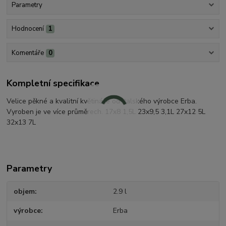
Parametry
Hodnocení
1
Komentáře
0
Kompletní specifikace
Velice pěkné a kvalitní květináče od italského výrobce Erba.
Vyroben je ve více průměrech. 17x8 1,5L 23x9,5 3,1L 27x12 5L
32x13 7L
Parametry
objem
2.9 l
výrobce
Erba