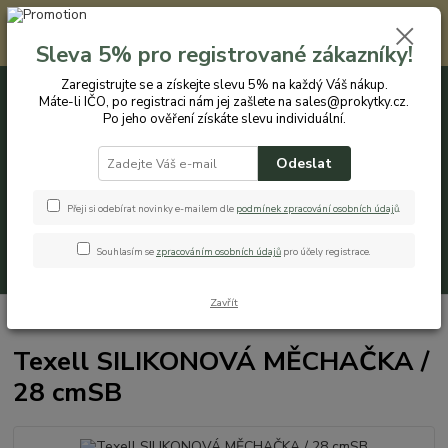
Registrovaným zákazníkům nabízíme slevu 5% na každý nákup. Máte-li
IČO, po registraci nám jej zašlete na sales@prokytky.cz. Po jeho ověření
Sleva 5% pro registrované zákazníky!
získáte slevu individuální. Přejít na registraci →
Zaregistrujte se a získejte slevu 5% na každý Váš nákup.
Máte-li IČO, po registraci nám jej zašlete na sales@prokytky.cz.
0
ks
CZK
+420 774 544 973
za
0 Kč
Po jeho ověření získáte slevu individuální.
Odeslat
Menu
Přeji si odebírat novinky e-mailem dle
podmínek zpracování osobních údaj
ů
.
Souhlasím se
zpracováním osobních údajů
pro účely registrace.
Hledat
Zavřít
Úvod
Kuchyň
Vařečky
Texell SILIKONOVÁ MĚCHAČKA / 28 cmSB
Texell SILIKONOVÁ MĚCHAČKA /
28 cmSB