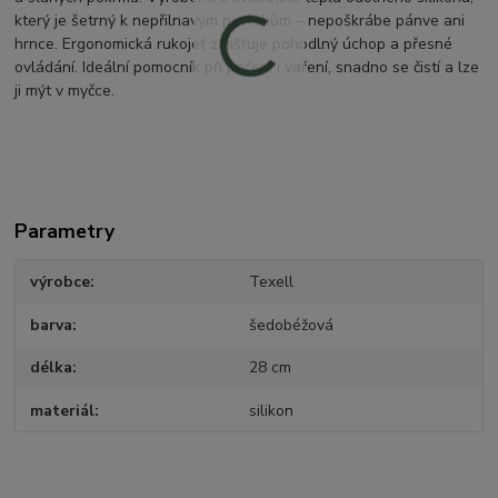
který je šetrný k nepřilnavým povrchům – nepoškrábe pánve ani
hrnce. Ergonomická rukojeť zajišťuje pohodlný úchop a přesné
ovládání. Ideální pomocník při pečení i vaření, snadno se čistí a lze
ji mýt v myčce.
Parametry
výrobce
Texell
barva
šedobéžová
délka
28 cm
materiál
silikon