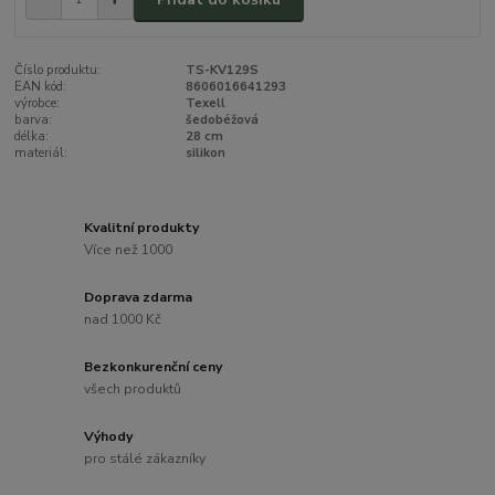
Číslo produktu:
TS-KV129S
EAN kód:
8606016641293
výrobce:
Texell
barva:
šedobéžová
délka:
28 cm
materiál:
silikon
Kvalitní produkty
Více než 1000
Doprava zdarma
nad 1000 Kč
Bezkonkurenční ceny
všech produktů
Výhody
pro stálé zákazníky