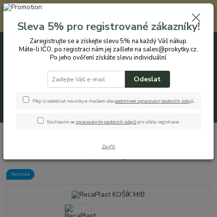
Registrovaným zákazníkům nabízíme slevu 5% na každý nákup. Máte-li
IČO, po registraci nám jej zašlete na sales@prokytky.cz. Po jeho ověření
Sleva 5% pro registrované zákazníky!
získáte slevu individuální. Přejít na registraci →
Zaregistrujte se a získejte slevu 5% na každý Váš nákup.
Máte-li IČO, po registraci nám jej zašlete na sales@prokytky.cz.
0
ks
CZK
+420 774 544 973
za
0 Kč
Po jeho ověření získáte slevu individuální.
Odeslat
Menu
Přeji si odebírat novinky e-mailem dle
podmínek zpracování osobních údaj
ů
.
Hledat
Souhlasím se
zpracováním osobních údajů
pro účely registrace.
Úvod
Koupelna a WC
Koše na prádlo
RecaPlast KOŠÍK M/B
Zavřít
RecaPlast KOŠÍK M/B
Novinka