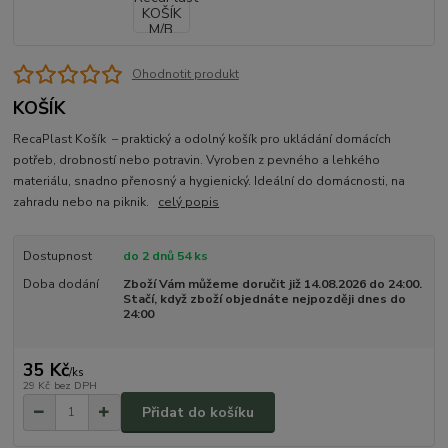
Ohodnotit produkt
KOŠÍK
RecaPlast Košík – praktický a odolný košík pro ukládání domácích
potřeb, drobností nebo potravin. Vyroben z pevného a lehkého
materiálu, snadno přenosný a hygienický. Ideální do domácnosti, na
zahradu nebo na piknik.
celý popis
Dostupnost
do 2 dnů 54 ks
Doba dodání
Zboží Vám můžeme doručit již 14.08.2026 do 24:00.
Stačí, když zboží objednáte nejpozději dnes do
24:00
35 Kč
/
ks
29 Kč
bez DPH
Přidat do košíku