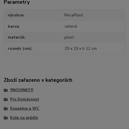
Parametry
výrobce
RecaPlast
barva
zelená
materiál
plast
rozměr (cm)
29 x 19 x h 12 cm
Zboží zařazeno v kategoriích
!!!NOVINKY!!!
Pro Domácnost
Koupelna a WC
Koše na prádlo