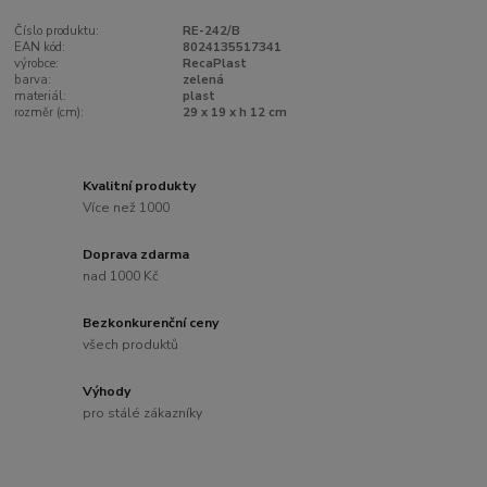
Číslo produktu:
RE-242/B
EAN kód:
8024135517341
výrobce:
RecaPlast
barva:
zelená
materiál:
plast
rozměr (cm):
29 x 19 x h 12 cm
Kvalitní produkty
Více než 1000
Doprava zdarma
nad 1000 Kč
Bezkonkurenční ceny
všech produktů
Výhody
pro stálé zákazníky