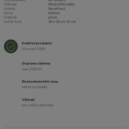
Číslo produktu:
RE-60/BEZ
EAN kód:
8024135512650
výrobce:
RecaPlast
barva:
béžová
materiál:
plast
rozměr (cm):
36 x 25 x h 15 cm
Kvalitní produkty
Více než 1000
Doprava zdarma
nad 1000 Kč
Bezkonkurenční ceny
všech produktů
Výhody
pro stálé zákazníky