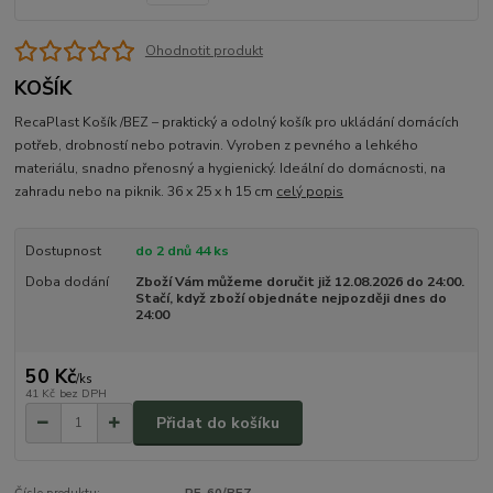
Ohodnotit produkt
KOŠÍK
RecaPlast Košík /BEZ – praktický a odolný košík pro ukládání domácích
potřeb, drobností nebo potravin. Vyroben z pevného a lehkého
materiálu, snadno přenosný a hygienický. Ideální do domácnosti, na
zahradu nebo na piknik. 36 x 25 x h 15 cm
celý popis
Dostupnost
do 2 dnů 44 ks
Doba dodání
Zboží Vám můžeme doručit již 12.08.2026 do 24:00.
Stačí, když zboží objednáte nejpozději dnes do
24:00
50 Kč
/
ks
41 Kč
bez DPH
Přidat do košíku