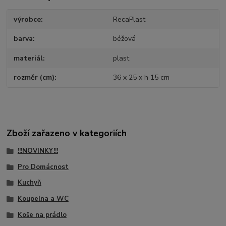
výrobce
RecaPlast
barva
béžová
materiál
plast
rozměr (cm)
36 x 25 x h 15 cm
Zboží zařazeno v kategoriích
!!!NOVINKY!!!
Pro Domácnost
Kuchyň
Koupelna a WC
Koše na prádlo