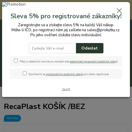
Registrovaným zákazníkům nabízíme slevu 5% na každý nákup. Máte-li
IČO, po registraci nám jej zašlete na sales@prokytky.cz. Po jeho ověření
Sleva 5% pro registrované zákazníky!
získáte slevu individuální. Přejít na registraci →
Zaregistrujte se a získejte slevu 5% na každý Váš nákup.
Máte-li IČO, po registraci nám jej zašlete na sales@prokytky.cz.
0
ks
CZK
+420 774 544 973
za
0 Kč
Po jeho ověření získáte slevu individuální.
Odeslat
Menu
Přeji si odebírat novinky e-mailem dle
podmínek zpracování osobních údaj
ů
.
Souhlasím se
zpracováním osobních údajů
pro účely registrace.
Hledat
Zavřít
Úvod
Koupelna a WC
Koše na prádlo
RecaPlast KOŠÍK /BEZ
RecaPlast KOŠÍK /BEZ
Novinka