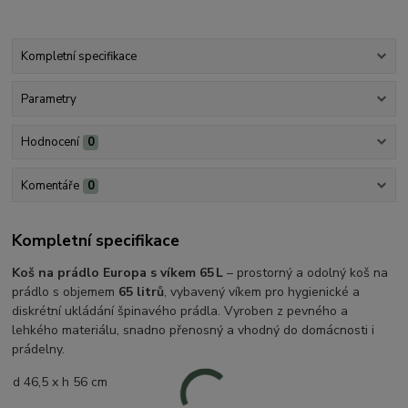
Kompletní specifikace
Parametry
Hodnocení
0
Komentáře
0
Kompletní specifikace
Koš na prádlo Europa s víkem 65 L
– prostorný a odolný koš na
prádlo s objemem
65 litrů
, vybavený víkem pro hygienické a
diskrétní ukládání špinavého prádla. Vyroben z pevného a
lehkého materiálu, snadno přenosný a vhodný do domácnosti i
prádelny.
d 46,5 x h 56 cm