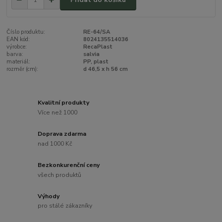
Číslo produktu:
RE-64/SA
EAN kód:
8024135514036
výrobce:
RecaPlast
barva:
salvia
materiál:
PP, plast
rozměr (cm):
d 46,5 x h 56 cm
Kvalitní produkty
Více než 1000
Doprava zdarma
nad 1000 Kč
Bezkonkurenční ceny
všech produktů
Výhody
pro stálé zákazníky