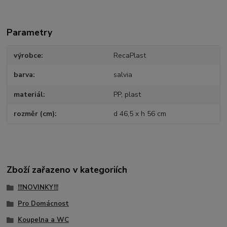
Parametry
výrobce
RecaPlast
barva
salvia
materiál
PP, plast
rozměr (cm)
d 46,5 x h 56 cm
Zboží zařazeno v kategoriích
!!!NOVINKY!!!
Pro Domácnost
Koupelna a WC