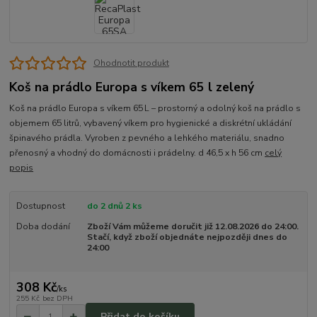
Ohodnotit produkt
Koš na prádlo Europa s víkem 65 l zelený
Koš na prádlo Europa s víkem 65 L – prostorný a odolný koš na prádlo s
objemem 65 litrů, vybavený víkem pro hygienické a diskrétní ukládání
špinavého prádla. Vyroben z pevného a lehkého materiálu, snadno
přenosný a vhodný do domácnosti i prádelny. d 46,5 x h 56 cm
celý
popis
Dostupnost
do 2 dnů 2 ks
Doba dodání
Zboží Vám můžeme doručit již 12.08.2026 do 24:00.
Stačí, když zboží objednáte nejpozději dnes do
24:00
308 Kč
/
ks
255 Kč
bez DPH
Přidat do košíku