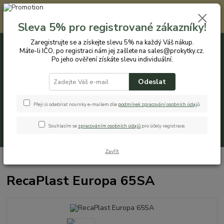
Registrovaným zákazníkům nabízíme slevu 5% na každý nákup. Máte-li
IČO, po registraci nám jej zašlete na sales@prokytky.cz. Po jeho ověření
Sleva 5% pro registrované zákazníky!
získáte slevu individuální. Přejít na registraci →
Zaregistrujte se a získejte slevu 5% na každý Váš nákup.
Máte-li IČO, po registraci nám jej zašlete na sales@prokytky.cz.
0
ks
CZK
+420 774 544 973
za
0 Kč
Po jeho ověření získáte slevu individuální.
Odeslat
Menu
Přeji si odebírat novinky e-mailem dle
podmínek zpracování osobních údaj
ů
.
Souhlasím se
zpracováním osobních údajů
pro účely registrace.
Hledat
Zavřít
Úvod
Koupelna a WC
Koše na prádlo
RecaPlast Europa 65SA
RecaPlast Europa 65SA