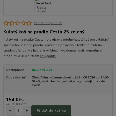
Ohodnotit produkt
Kulatý koš na prádlo Cesta 25 zelený
Kulatý koš na prádlo Cesta – praktický a odolný kulatý koš pro ukládání
špinavého i čistého prádla. Vyroben z pevného a lehkého materiálu,
snadno přenosný a hygienický. Ideální do domácnosti, koupelny či
prádelny. d 44 x h 29 cm
celý popis
Dostupnost
do 2 dnů 2 ks
Doba dodání
Zboží Vám můžeme doručit již 14.08.2026 do 24:00.
Stačí, když zboží objednáte nejpozději dnes do
24:00
154 Kč
/
ks
127 Kč
bez DPH
Přidat do košíku