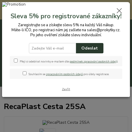
Registrovaným zákazníkům nabízíme slevu 5% na každý nákup. Máte-li
IČO, po registraci nám jej zašlete na sales@prokytky.cz. Po jeho ověření
Sleva 5% pro registrované zákazníky!
získáte slevu individuální. Přejít na registraci →
Zaregistrujte se a získejte slevu 5% na každý Váš nákup.
Máte-li IČO, po registraci nám jej zašlete na sales@prokytky.cz.
0
ks
CZK
+420 774 544 973
za
0 Kč
Po jeho ověření získáte slevu individuální.
Odeslat
Menu
Přeji si odebírat novinky e-mailem dle
podmínek zpracování osobních údaj
ů
.
Souhlasím se
zpracováním osobních údajů
pro účely registrace.
Hledat
Zavřít
Úvod
Koupelna a WC
Koše na prádlo
RecaPlast Cesta 25SA
RecaPlast Cesta 25SA