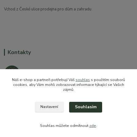
Vchod z České ulice prodejna pro dům a zahradu
Kontakty
Náš e-shop a partneři potřebují Váš
souhlas
s použitím souborů
cookies, aby Vám mohli zobrazovat informace týkající se Vašich
zájmů.
+420 774 544 973
sales@prokytky.cz
Souhlasím
Nastavení
Souhlas můžete odmítnout
zde
.