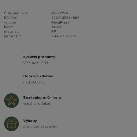
Číslo produktu:
RE-72/SA
EAN kód:
8024135514302
výrobce:
RecaPlast
barva:
salvia
materiál:
PP
rozměr (cm):
d 44 x h 29 cm
Kvalitní produkty
Více než 1000
Doprava zdarma
nad 1000 Kč
Bezkonkurenční ceny
všech produktů
Výhody
pro stálé zákazníky