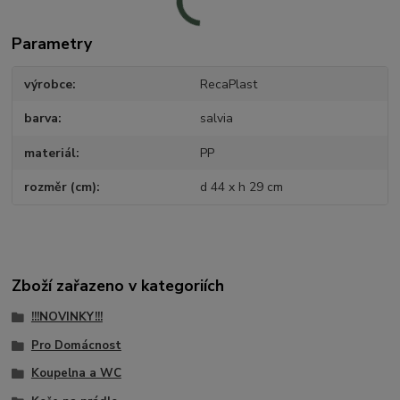
Parametry
výrobce
RecaPlast
barva
salvia
materiál
PP
rozměr (cm)
d 44 x h 29 cm
Zboží zařazeno v kategoriích
!!!NOVINKY!!!
Pro Domácnost
Koupelna a WC