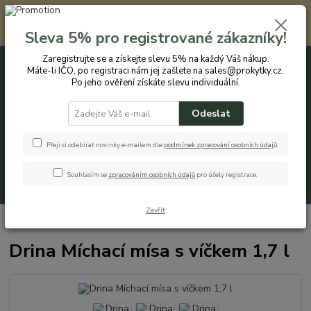
Registrovaným zákazníkům nabízíme slevu 5% na každý nákup. Máte-li
IČO, po registraci nám jej zašlete na sales@prokytky.cz. Po jeho ověření
Sleva 5% pro registrované zákazníky!
získáte slevu individuální. Přejít na registraci →
Zaregistrujte se a získejte slevu 5% na každý Váš nákup.
Máte-li IČO, po registraci nám jej zašlete na sales@prokytky.cz.
0
ks
CZK
+420 774 544 973
za
0 Kč
Po jeho ověření získáte slevu individuální.
Odeslat
Menu
Přeji si odebírat novinky e-mailem dle
podmínek zpracování osobních údaj
ů
.
Souhlasím se
zpracováním osobních údajů
pro účely registrace.
Hledat
Zavřít
Úvod
Kuchyň
Misky
Drina Míchací mísa s víčkem 1,7 l
Drina Míchací mísa s víčkem 1,7 l