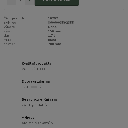
Číslo produktu:
10292
EAN kód:
8606003592355
výrobce:
Drina
výška:
150 mm
objem:
1,7 l
materiál:
plast
průměr:
200 mm
Kvalitní produkty
Více než 1000
Doprava zdarma
nad 1000 Kč
Bezkonkurenční ceny
všech produktů
Výhody
pro stálé zákazníky