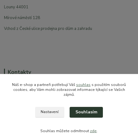
Louny 44001
Mírové náměstí 128
Vchod z České ulice prodejna pro dům a zahradu
Kontakty
Náš e-shop a partneři potřebují Váš
souhlas
s použitím souborů
cookies, aby Vám mohli zobrazovat informace týkající se Vašich
zájmů.
+420 774 544 973
sales@prokytky.cz
Souhlasím
Nastavení
Souhlas můžete odmítnout
zde
.