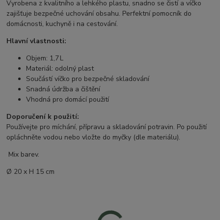
Vyrobena z kvalitního a lehkého plastu, snadno se čistí a víčko
zajišťuje bezpečné uchování obsahu. Perfektní pomocník do
domácnosti, kuchyně i na cestování.
Hlavní vlastnosti:
Objem: 1,7 L
Materiál: odolný plast
Součástí víčko pro bezpečné skladování
Snadná údržba a čištění
Vhodná pro domácí použití
Doporučení k použití:
Používejte pro míchání, přípravu a skladování potravin. Po použití
opláchněte vodou nebo vložte do myčky (dle materiálu).
Mix barev.
Ø 20 x H 15 cm