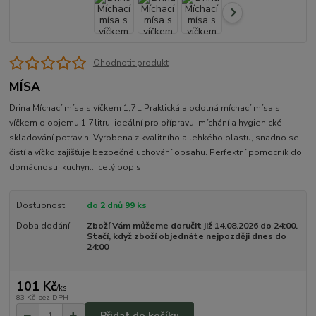
Ohodnotit produkt
MÍSA
Drina Míchací mísa s víčkem 1,7 L Praktická a odolná míchací mísa s
víčkem o objemu 1,7 litru, ideální pro přípravu, míchání a hygienické
skladování potravin. Vyrobena z kvalitního a lehkého plastu, snadno se
čistí a víčko zajišťuje bezpečné uchování obsahu. Perfektní pomocník do
domácnosti, kuchyn...
celý popis
Dostupnost
do 2 dnů 99 ks
Doba dodání
Zboží Vám můžeme doručit již 14.08.2026 do 24:00.
Stačí, když zboží objednáte nejpozději dnes do
24:00
101 Kč
/
ks
83 Kč
bez DPH
Přidat do košíku