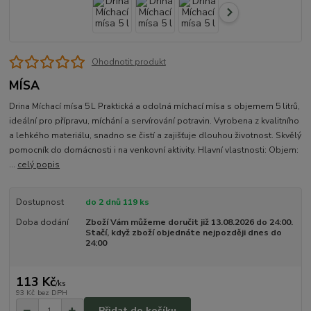
Ohodnotit produkt
MÍSA
Drina Míchací mísa 5 L Praktická a odolná míchací mísa s objemem 5 litrů,
ideální pro přípravu, míchání a servírování potravin. Vyrobena z kvalitního
a lehkého materiálu, snadno se čistí a zajišťuje dlouhou životnost. Skvělý
pomocník do domácnosti i na venkovní aktivity. Hlavní vlastnosti: Objem:
...
celý popis
Dostupnost
do 2 dnů 119 ks
Doba dodání
Zboží Vám můžeme doručit již 13.08.2026 do 24:00.
Stačí, když zboží objednáte nejpozději dnes do
24:00
113 Kč
/
ks
93 Kč
bez DPH
Přidat do košíku