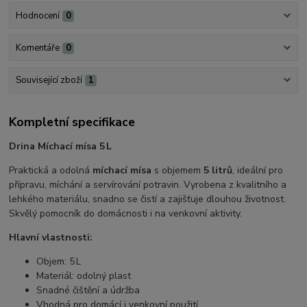
Hodnocení
0
Komentáře
0
Související zboží
1
Kompletní specifikace
Drina Míchací mísa 5 L
Praktická a odolná
míchací mísa
s objemem
5 litrů
, ideální pro
přípravu, míchání a servírování potravin. Vyrobena z kvalitního a
lehkého materiálu, snadno se čistí a zajišťuje dlouhou životnost.
Skvělý pomocník do domácnosti i na venkovní aktivity.
Hlavní vlastnosti:
Objem: 5 L
Materiál: odolný plast
Snadné čištění a údržba
Vhodná pro domácí i venkovní použití