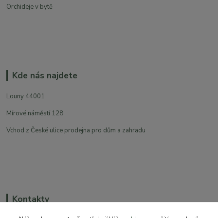
Orchideje v bytě
Kde nás najdete
Louny 44001
Mírové náměstí 128
Vchod z České ulice prodejna pro dům a zahradu
Kontakty