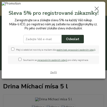
Registrovaným zákazníkům nabízíme slevu 5% na každý nákup. Máte-li
IČO, po registraci nám jej zašlete na sales@prokytky.cz. Po jeho ověření
Sleva 5% pro registrované zákazníky!
získáte slevu individuální. Přejít na registraci →
Zaregistrujte se a získejte slevu 5% na každý Váš nákup.
Máte-li IČO, po registraci nám jej zašlete na sales@prokytky.cz.
0
ks
CZK
+420 774 544 973
za
0 Kč
Po jeho ověření získáte slevu individuální.
Odeslat
Menu
Přeji si odebírat novinky e-mailem dle
podmínek zpracování osobních údaj
ů
.
Souhlasím se
zpracováním osobních údajů
pro účely registrace.
Hledat
Zavřít
Úvod
Kuchyň
Misky
Drina Míchací mísa 5 l
Drina Míchací mísa 5 l