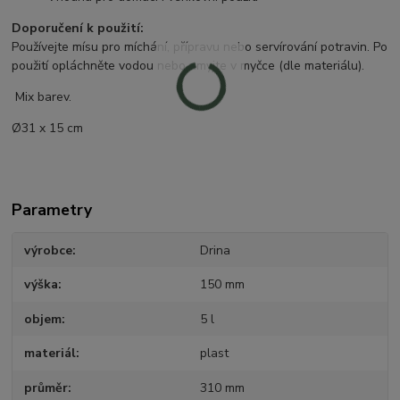
Doporučení k použití:
Používejte mísu pro míchání, přípravu nebo servírování potravin. Po
použití opláchněte vodou nebo umyjte v myčce (dle materiálu).
Mix barev.
Ø31 x 15 cm
Parametry
výrobce
Drina
výška
150 mm
objem
5 l
materiál
plast
průměr
310 mm