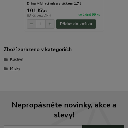
Drina Míchací mísa s víčkem 1,7 l
101 Kč
/
ks
do 2 dnů 99 ks
83 Kč
bez DPH
Přidat do košíku
Zboží zařazeno v kategoriích
Kuchyň
Misky
Nepropásněte novinky, akce a
slevy!