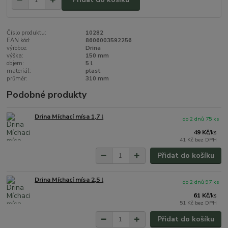
Číslo produktu:
10282
EAN kód:
8606003592256
výrobce:
Drina
výška:
150 mm
objem:
5 l
materiál:
plast
průměr:
310 mm
Podobné produkty
Drina Míchací mísa 1,7 l
do 2 dnů 75 ks
49 Kč
/
ks
41 Kč
bez DPH
Přidat do košíku
Drina Míchací mísa 2,5 l
do 2 dnů 97 ks
61 Kč
/
ks
51 Kč
bez DPH
Přidat do košíku