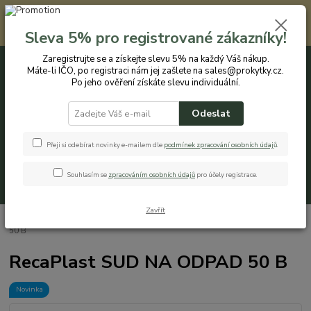
Registrovaným zákazníkům nabízíme slevu 5% na každý nákup. Máte-li
IČO, po registraci nám jej zašlete na sales@prokytky.cz. Po jeho ověření
Sleva 5% pro registrované zákazníky!
získáte slevu individuální. Přejít na registraci →
Zaregistrujte se a získejte slevu 5% na každý Váš nákup.
Máte-li IČO, po registraci nám jej zašlete na sales@prokytky.cz.
0
ks
CZK
+420 774 544 973
za
0 Kč
Po jeho ověření získáte slevu individuální.
Odeslat
Menu
Přeji si odebírat novinky e-mailem dle
podmínek zpracování osobních údaj
ů
.
Souhlasím se
zpracováním osobních údajů
pro účely registrace.
Hledat
Zavřít
Úvod
Pro Domácnost
Odpadkové Koše
RecaPlast SUD NA ODPAD
50 B
RecaPlast SUD NA ODPAD 50 B
Novinka