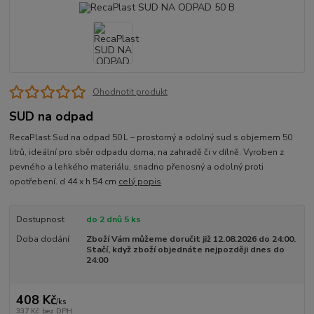
Ohodnotit produkt
SUD na odpad
RecaPlast Sud na odpad 50 L – prostorný a odolný sud s objemem 50
litrů, ideální pro sběr odpadu doma, na zahradě či v dílně. Vyroben z
pevného a lehkého materiálu, snadno přenosný a odolný proti
opotřebení. d 44 x h 54 cm
celý popis
Dostupnost
do 2 dnů 5 ks
Doba dodání
Zboží Vám můžeme doručit již 12.08.2026 do 24:00.
Stačí, když zboží objednáte nejpozději dnes do
24:00
408 Kč
/
ks
337 Kč
bez DPH