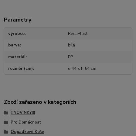
Parametry
výrobce
RecaPlast
barva
bílá
materiál
PP
rozměr (cm)
d 44 x h 54 cm
Zboží zařazeno v kategoriích
!!!NOVINKY!!!
Pro Domácnost
Odpadkové Koše