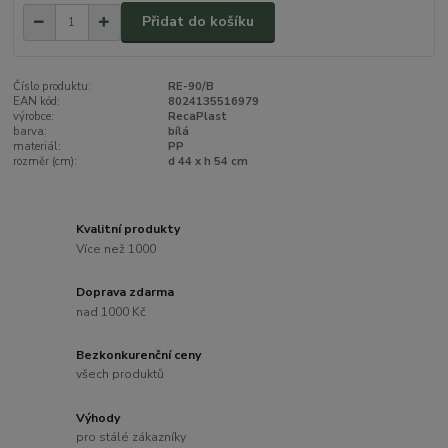
Přidat do košíku
Číslo produktu:
RE-90/B
EAN kód:
8024135516979
výrobce:
RecaPlast
barva:
bílá
materiál:
PP
rozměr (cm):
d 44 x h 54 cm
Kvalitní produkty
Více než 1000
Doprava zdarma
nad 1000 Kč
Bezkonkurenční ceny
všech produktů
Výhody
pro stálé zákazníky