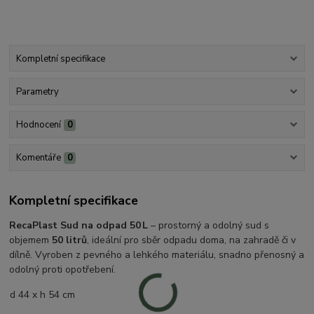
Kompletní specifikace
Parametry
Hodnocení
0
Komentáře
0
Kompletní specifikace
RecaPlast Sud na odpad 50 L
– prostorný a odolný sud s
objemem
50 litrů
, ideální pro sběr odpadu doma, na zahradě či v
dílně. Vyroben z pevného a lehkého materiálu, snadno přenosný a
odolný proti opotřebení.
d 44 x h 54 cm