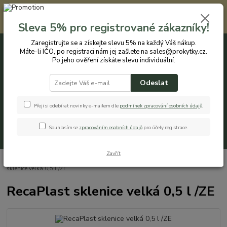
Registrovaným zákazníkům nabízíme slevu 5% na každý nákup. Máte-li
IČO, po registraci nám jej zašlete na sales@prokytky.cz. Po jeho ověření
Sleva 5% pro registrované zákazníky!
získáte slevu individuální. Přejít na registraci →
Zaregistrujte se a získejte slevu 5% na každý Váš nákup.
Máte-li IČO, po registraci nám jej zašlete na sales@prokytky.cz.
0
ks
CZK
+420 774 544 973
za
0 Kč
Po jeho ověření získáte slevu individuální.
Odeslat
Menu
Přeji si odebírat novinky e-mailem dle
podmínek zpracování osobních údaj
ů
.
Souhlasím se
zpracováním osobních údajů
pro účely registrace.
Hledat
Zavřít
Úvod
Kuchyň
Hrnky a kelímky
Plastové sklenice
RecaPlast
sklenice velká 0,5 l /ZE
RecaPlast sklenice velká 0,5 l /ZE