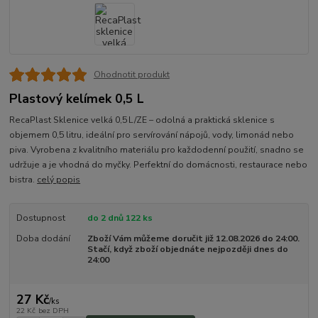
Ohodnotit produkt
Plastový kelímek 0,5 L
RecaPlast Sklenice velká 0,5 L/ZE – odolná a praktická sklenice s
objemem 0,5 litru, ideální pro servírování nápojů, vody, limonád nebo
piva. Vyrobena z kvalitního materiálu pro každodenní použití, snadno se
udržuje a je vhodná do myčky. Perfektní do domácnosti, restaurace nebo
bistra.
celý popis
Dostupnost
do 2 dnů 122 ks
Doba dodání
Zboží Vám můžeme doručit již 12.08.2026 do 24:00.
Stačí, když zboží objednáte nejpozději dnes do
24:00
27 Kč
/
ks
22 Kč
bez DPH