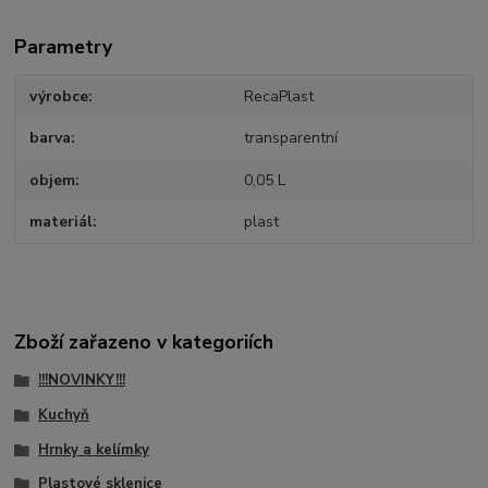
Parametry
výrobce
RecaPlast
barva
transparentní
objem
0,05 L
materiál
plast
Zboží zařazeno v kategoriích
!!!NOVINKY!!!
Kuchyň
Hrnky a kelímky
Plastové sklenice