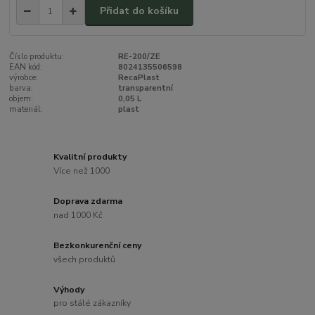
Přidat do košíku
Číslo produktu:
RE-200/ZE
EAN kód:
8024135506598
výrobce:
RecaPlast
barva:
transparentní
objem:
0,05 L
materiál:
plast
Kvalitní produkty
Více než 1000
Doprava zdarma
nad 1000 Kč
Bezkonkurenční ceny
všech produktů
Výhody
pro stálé zákazníky