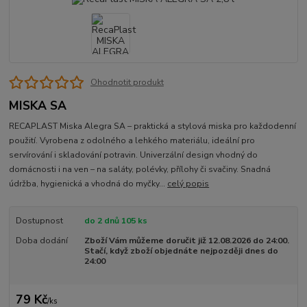
Ohodnotit produkt
MISKA SA
RECAPLAST Miska Alegra SA – praktická a stylová miska pro každodenní
použití. Vyrobena z odolného a lehkého materiálu, ideální pro
servírování i skladování potravin. Univerzální design vhodný do
domácnosti i na ven – na saláty, polévky, přílohy či svačiny. Snadná
údržba, hygienická a vhodná do myčky...
celý popis
Dostupnost
do 2 dnů 105 ks
Doba dodání
Zboží Vám můžeme doručit již 12.08.2026 do 24:00.
Stačí, když zboží objednáte nejpozději dnes do
24:00
79 Kč
/
ks