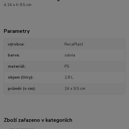
d 24 x h 9,5 cm
Parametry
výrobce
RecaPlast
barva
salvia
materiál
PS
objem (litry)
2,8 L
průměr (v cm)
24 x 9,5 cm
Zboží zařazeno v kategoriích