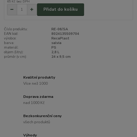
65 Kč
bez DPH
Přidat do košíku
Číslo produktu:
RE-06/SA
EAN kód:
8024135509704
výrobce:
RecaPlast
barva:
salvia
materiál:
PS
objem (litry):
2,8 L
průměr (v cm):
24 x 9,5 cm
Kvalitní produkty
Více než 1000
Doprava zdarma
nad 1000 Kč
Bezkonkurenční ceny
všech produktů
Výhody