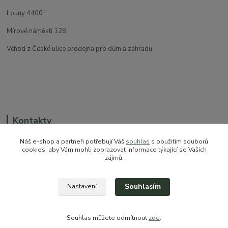
Louny 44001
Mírové náměstí 128
Vchod z České ulice prodejna pro dům a zahradu
Kontakty
Náš e-shop a partneři potřebují Váš
souhlas
s použitím souborů
cookies, aby Vám mohli zobrazovat informace týkající se Vašich
zájmů.
+420 774 544 973
sales@prokytky.cz
Souhlasím
Nastavení
Souhlas můžete odmítnout
zde
.