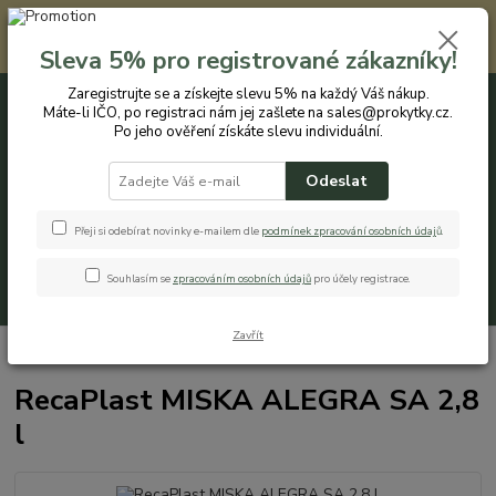
Registrovaným zákazníkům nabízíme slevu 5% na každý nákup. Máte-li
IČO, po registraci nám jej zašlete na sales@prokytky.cz. Po jeho ověření
Sleva 5% pro registrované zákazníky!
získáte slevu individuální. Přejít na registraci →
Zaregistrujte se a získejte slevu 5% na každý Váš nákup.
Máte-li IČO, po registraci nám jej zašlete na sales@prokytky.cz.
0
ks
CZK
+420 774 544 973
za
0 Kč
Po jeho ověření získáte slevu individuální.
Odeslat
Menu
Přeji si odebírat novinky e-mailem dle
podmínek zpracování osobních údaj
ů
.
Souhlasím se
zpracováním osobních údajů
pro účely registrace.
Hledat
Zavřít
Úvod
Kuchyň
Misky
RecaPlast MISKA ALEGRA SA 2,8 l
RecaPlast MISKA ALEGRA SA 2,8
l