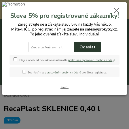
Registrovaným zákazníkům nabízíme slevu 5% na každý nákup. Máte-li
IČO, po registraci nám jej zašlete na sales@prokytky.cz. Po jeho ověření
Sleva 5% pro registrované zákazníky!
získáte slevu individuální. Přejít na registraci →
Zaregistrujte se a získejte slevu 5% na každý Váš nákup.
Máte-li IČO, po registraci nám jej zašlete na sales@prokytky.cz.
0
ks
CZK
+420 774 544 973
za
0 Kč
Po jeho ověření získáte slevu individuální.
Odeslat
Menu
Přeji si odebírat novinky e-mailem dle
podmínek zpracování osobních údaj
ů
.
Souhlasím se
zpracováním osobních údajů
pro účely registrace.
Hledat
Zavřít
Úvod
Kuchyň
Hrnky a kelímky
Plastové sklenice
RecaPlast
SKLENICE 0,40 l
RecaPlast SKLENICE 0,40 l
Novinka