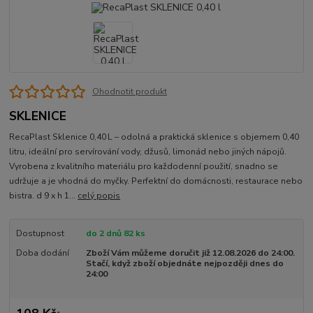
Ohodnotit produkt
SKLENICE
RecaPlast Sklenice 0,40 L – odolná a praktická sklenice s objemem 0,40
litru, ideální pro servírování vody, džusů, limonád nebo jiných nápojů.
Vyrobena z kvalitního materiálu pro každodenní použití, snadno se
udržuje a je vhodná do myčky. Perfektní do domácnosti, restaurace nebo
bistra. d 9 x h 1...
celý popis
Dostupnost
do 2 dnů 82 ks
Doba dodání
Zboží Vám můžeme doručit již 12.08.2026 do 24:00.
Stačí, když zboží objednáte nejpozději dnes do
24:00