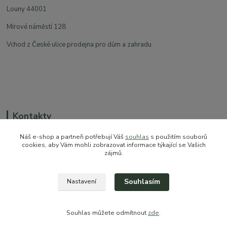
Louny 44001
Mírové náměstí 128
Vchod z České ulice prodejna pro dům a zahradu
Kontakty
Náš e-shop a partneři potřebují Váš
souhlas
s použitím souborů
cookies, aby Vám mohli zobrazovat informace týkající se Vašich
zájmů.
+420 774 544 973
sales@prokytky.cz
Souhlasím
Nastavení
Souhlas můžete odmítnout
zde
.