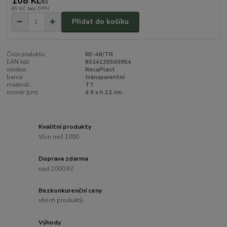
108 Kč
/
ks
89 Kč
bez DPH
Přidat do košíku
Číslo produktu:
RE-46/TR
EAN kód:
8024135500954
výrobce:
RecaPlast
barva:
transparentní
materiál:
TT
rozměr (cm):
d 9 x h 12 cm
Kvalitní produkty
Více než 1000
Doprava zdarma
nad 1000 Kč
Bezkonkurenční ceny
všech produktů
Výhody