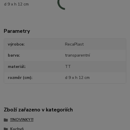
d 9 x h 12 cm
Parametry
výrobce
RecaPlast
barva
transparentní
materiál
TT
rozměr (cm)
d 9 x h 12 cm
Zboží zařazeno v kategoriích
!!!NOVINKY!!!
Kuchyň