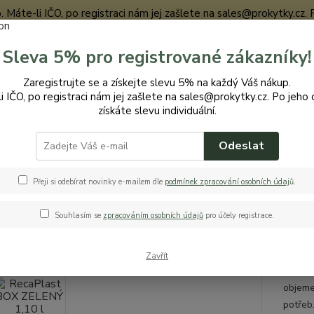
te-li IČO, po registraci nám jej zašlete na sales@prokytky.cz. Po j
Sleva 5% pro registrované zákazníky!
Nevíte
Zaregistrujte se a získejte slevu 5% na každý Váš nákup.
Hledat
+420
i IČO, po registraci nám jej zašlete na sales@prokytky.cz. Po jeho 
získáte slevu individuální.
Odeslat
uchyň
Krabičky a boxy
RecaPlast BOX ZELENÝ 1,10 l
Plast BOX ZELENÝ 1,10 l
Přeji si odebírat novinky e-mailem dle
podmínek zpracování osobních údaj
ů
.
Souhlasím se
zpracováním osobních údajů
pro účely registrace.
BOX
Zavřít
RecaPl
objeme
potřeb