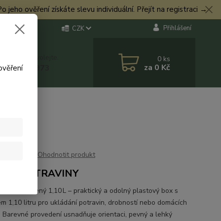
eho ověření získáte slevu individuální. Přejít na registraci →
Přihlášení
CZK
 si rady? Zavolejte.
0
ks
za
0 Kč
 774 544 973
ověření
Ohodnotit produkt
 NA POTRAVINY
ast Box zelený 1,10 L – praktický a odolný plastový box s
m 1,10 litru pro ukládání potravin, drobností nebo domácích
. Barevné provedení usnadňuje orientaci, pevný a lehký