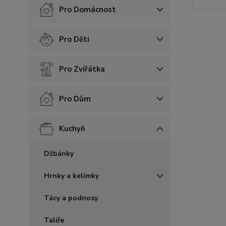
Pro Domácnost
Pro Děti
Pro Zvířátka
Pro Dům
Kuchyň
Džbánky
Hrnky a kelímky
Tácy a podnosy
Talíře