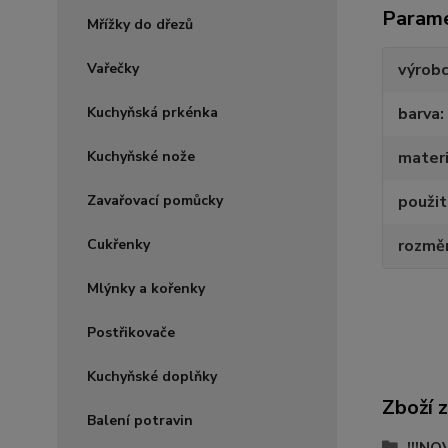
Param
Mřížky do dřezů
Vařečky
výrob
Kuchyňská prkénka
barva
Kuchyňské nože
materi
Zavařovací pomůcky
použit
Cukřenky
rozměr
Mlýnky a kořenky
Postřikovače
Kuchyňské doplňky
Zboží 
Balení potravin