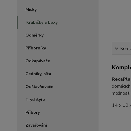
Misky
Krabičky a boxy
Odměrky
Příborníky
Kompl
Odkapávače
Komple
Cedníky, síta
RecaPlas
domácích 
Odšťavňovače
možnost m
Trychtýře
14 x 10 
Příbory
Zavařování