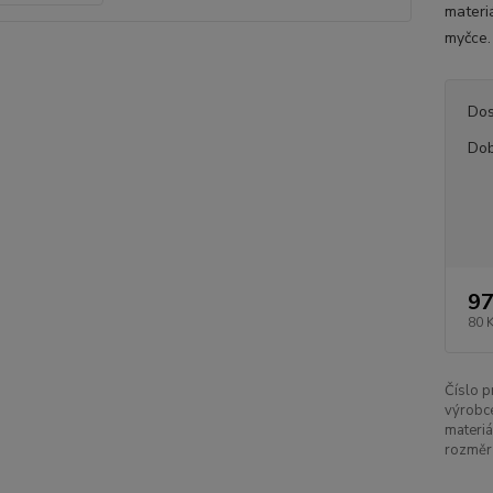
materi
myčce.
Dos
Dob
97
80 
Číslo p
výrobc
materiá
rozměr 