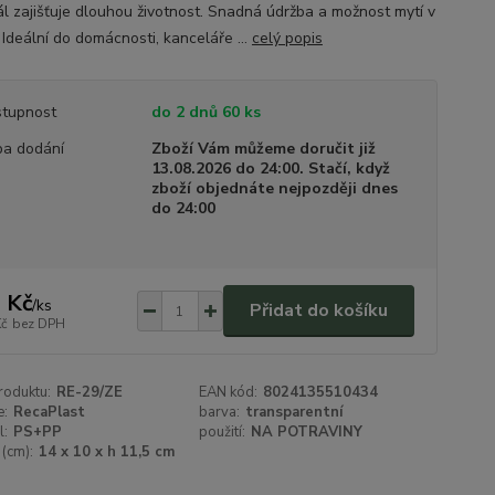
ál zajišťuje dlouhou životnost. Snadná údržba a možnost mytí v
 Ideální do domácnosti, kanceláře ...
celý popis
tupnost
do 2 dnů 60 ks
a dodání
Zboží Vám můžeme doručit již
13.08.2026 do 24:00. Stačí, když
zboží objednáte nejpozději dnes
do 24:00
 Kč
/
ks
Přidat do košíku
Kč
bez DPH
roduktu:
RE-29/ZE
EAN kód:
8024135510434
e:
RecaPlast
barva:
transparentní
l:
PS+PP
použití:
NA POTRAVINY
(cm):
14 x 10 x h 11,5 cm