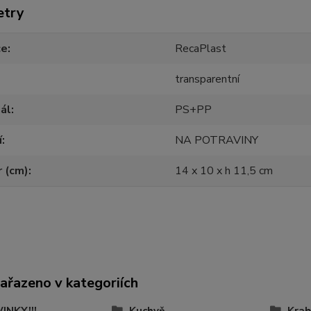
etry
ce
RecaPlast
transparentní
ál
PS+PP
í
NA POTRAVINY
 (cm)
14 x 10 x h 11,5 cm
zařazeno v kategoriích