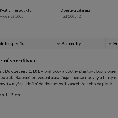
Kvalitní produkty
Doprava zdarma
Více než 1000
nad 1000 Kč
etní specifikace
Parametry
Ho
tní specifikace
t Box zelený 1,10 L
– praktický a odolný plastový box s obj
potřeb. Barevné provedení usnadňuje orientaci, pevný a lehký ma
ytí v myčce. Ideální do domácnosti, kanceláře nebo na piknik.
x h 11,5 cm