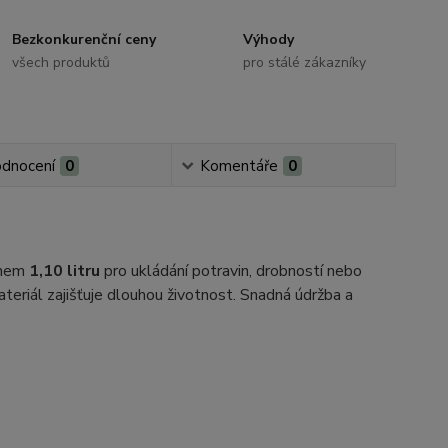
Bezkonkurenční ceny
Výhody
všech produktů
pro stálé zákazníky
dnocení
0
Komentáře
0
emem
1,10 litru
pro ukládání potravin, drobností nebo
teriál zajišťuje dlouhou životnost. Snadná údržba a