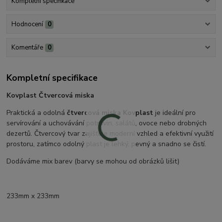
Kompletní specifikace
Hodnocení
0
Komentáře
0
Kompletní specifikace
Kovplast Čtvercová miska
Praktická a odolná
čtvercová miska Kovplast
je ideální pro
servírování a uchovávání potravin, salátů, ovoce nebo drobných
dezertů. Čtvercový tvar zajišťuje moderní vzhled a efektivní využití
prostoru, zatímco odolný plast je lehký, pevný a snadno se čistí.
Dodáváme mix barev (barvy se mohou od obrázků lišit)
233mm x 233mm