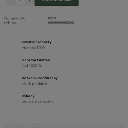
Číslo produktu:
0273
EAN kód:
8606006863308
Kvalitní produkty
Více než 1000
Doprava zdarma
nad 1000 Kč
Bezkonkurenční ceny
všech produktů
Výhody
pro stálé zákazníky