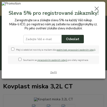
Registrovaným zákazníkům nabízíme slevu 5% na každý nákup. Máte-li
IČO, po registraci nám jej zašlete na sales@prokytky.cz. Po jeho ověření
Sleva 5% pro registrované zákazníky!
získáte slevu individuální. Přejít na registraci →
Zaregistrujte se a získejte slevu 5% na každý Váš nákup.
Máte-li IČO, po registraci nám jej zašlete na sales@prokytky.cz.
0
ks
CZK
+420 774 544 973
za
0 Kč
Po jeho ověření získáte slevu individuální.
Odeslat
Menu
Přeji si odebírat novinky e-mailem dle
podmínek zpracování osobních údaj
ů
.
Souhlasím se
zpracováním osobních údajů
pro účely registrace.
Hledat
Zavřít
Úvod
Kuchyň
Misky
Kovplast miska 3,2L CT
Kovplast miska 3,2L CT