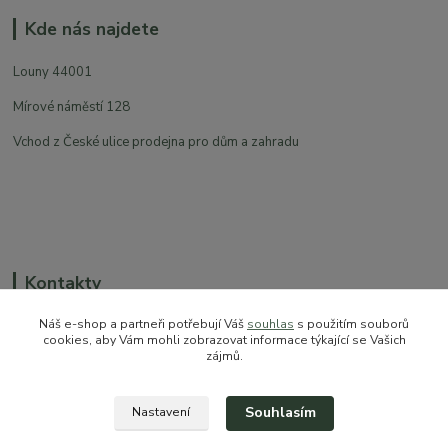
Kde nás najdete
Louny 44001
Mírové náměstí 128
Vchod z České ulice prodejna pro dům a zahradu
Kontakty
Náš e-shop a partneři potřebují Váš
souhlas
s použitím souborů
cookies, aby Vám mohli zobrazovat informace týkající se Vašich
zájmů.
+420 774 544 973
sales@prokytky.cz
Souhlasím
Nastavení