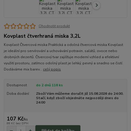
Ohodnotit produkt
Kovplast čtverhraná miska 3,2L
Kovplast Čtvercová miska Praktická a odolná čtvercová miska Kovplast
je ideální pro servírování a uchovávání potravin, salátů, ovoce nebo
drobných dezertů. Čtvercový tvar zajišťuje moderní vzhled a efektivní
využití prostoru, zatímco odolný plast je lehký, pevný a snadno se čistí.
Dodáváme mix barev...
celý popis
Dostupnost
do 2 dnů 116 ks
Doba dodání
Zboží Vám můžeme doručit již 15.08.2026 do 24:00.
Stačí, když zboží objednáte nejpozději dnes do
24:00
107 Kč
/
ks
88 Kč
bez DPH
Přidat do košíku