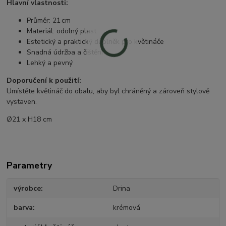
Hlavní vlastnosti:
Průměr: 21 cm
Materiál: odolný plast
Estetický a praktický doplněk pro květináče
Snadná údržba a čištění
Lehký a pevný
Doporučení k použití:
Umístěte květináč do obalu, aby byl chráněný a zároveň stylově
vystaven.
Ø21 x H18 cm
Parametry
výrobce
Drina
barva
krémová