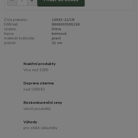
Číslo produktu:
10593-21/CR
EAN kód:
8606003595158
výrobce:
Drina
barva:
krémová
materiál květináče:
plast
průměr:
21 cm
Kvalitní produkty
Více než 1000
Doprava zdarma
nad 1000 Kč
Bezkonkurenční ceny
všech produktů
Výhody
pro stálé zákazníky