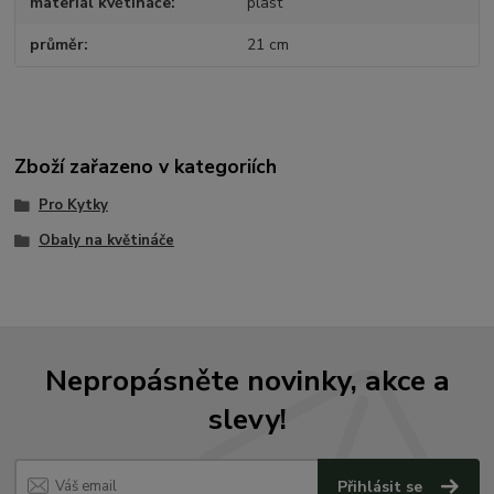
materiál květináče
plast
průměr
21 cm
Zboží zařazeno v kategoriích
Pro Kytky
Obaly na květináče
Nepropásněte novinky, akce a
slevy!
Přihlásit se