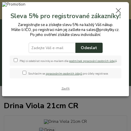
Registrovaným zákazníkům nabízíme slevu 5% na každý nákup. Máte-li
IČO, po registraci nám jej zašlete na sales@prokytky.cz. Po jeho ověření
Sleva 5% pro registrované zákazníky!
získáte slevu individuální. Přejít na registraci →
Zaregistrujte se a získejte slevu 5% na každý Váš nákup.
Máte-li IČO, po registraci nám jej zašlete na sales@prokytky.cz.
0
ks
CZK
+420 774 544 973
za
0 Kč
Po jeho ověření získáte slevu individuální.
Odeslat
Menu
Přeji si odebírat novinky e-mailem dle
podmínek zpracování osobních údaj
ů
.
Souhlasím se
zpracováním osobních údajů
pro účely registrace.
Hledat
Zavřít
Úvod
Pro Kytky
Drina Viola 21cm CR
Drina Viola 21cm CR