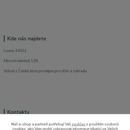
Kde nás najdete
Louny 44001
Mírové náměstí 128
Vchod z České ulice prodejna pro dům a zahradu
Kontakty
Náš e-shop a partneři potřebují Váš
souhlas
s použitím souborů
cookies, aby Vám mohli zobrazovat informace týkající se Vašich