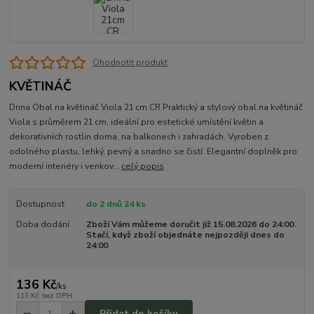
Ohodnotit produkt
KVĚTINÁČ
Drina Obal na květináč Viola 21 cm CR Praktický a stylový obal na květináč
Viola s průměrem 21 cm, ideální pro estetické umístění květin a
dekorativních rostlin doma, na balkonech i zahradách. Vyroben z
odolného plastu, lehký, pevný a snadno se čistí. Elegantní doplněk pro
moderní interiéry i venkov...
celý popis
Dostupnost
do 2 dnů 24 ks
Doba dodání
Zboží Vám můžeme doručit již 15.08.2026 do 24:00.
Stačí, když zboží objednáte nejpozději dnes do
24:00
136 Kč
/
ks
113 Kč
bez DPH
Přidat do košíku