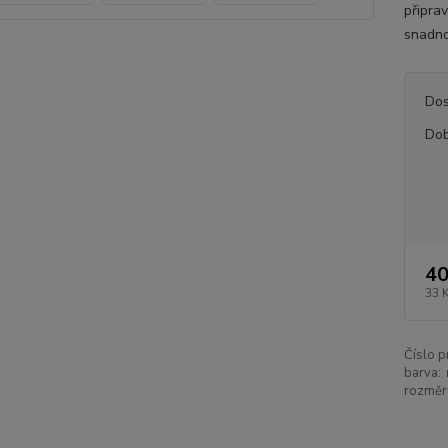
připrav
snadno 
Dos
Dob
40
33 
Číslo p
barva:
rozměr 