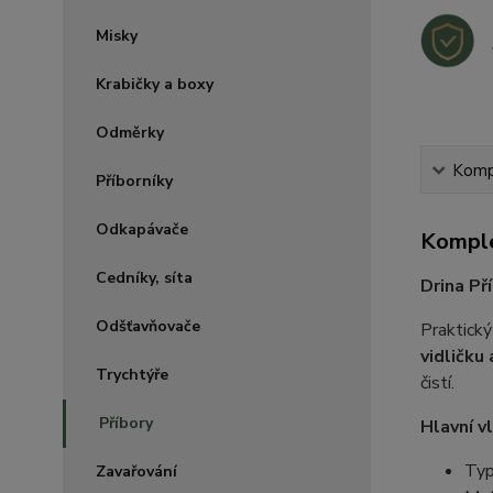
Misky
Krabičky a boxy
Odměrky
Kompl
Příborníky
Odkapávače
Komple
Cedníky, síta
Drina Př
Odšťavňovače
Praktick
vidličku
Trychtýře
čistí.
Příbory
Hlavní v
Typ:
Zavařování