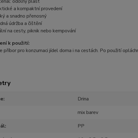
eriál: odolný plast
ktické a kompaktní provedení
ký a snadno přenosný
dná údržba a čištění
ální na cesty, piknik nebo kempování
ní k použití:
e příbor pro konzumaci jídel doma i na cestách. Po použití oplác
etry
ce
Drina
mix barev
ál
PP