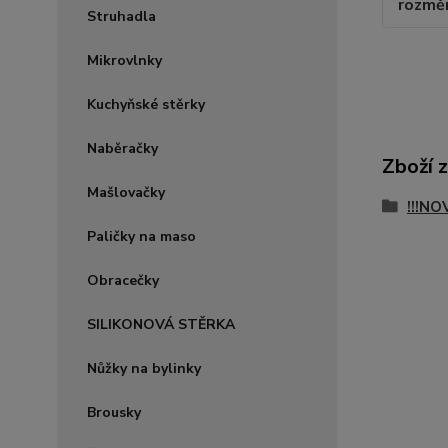
rozměr
Struhadla
Mikrovlnky
Kuchyňské stěrky
Naběračky
Zboží 
Mašlovačky
!!!NO
Paličky na maso
Obracečky
SILIKONOVÁ STĚRKA
Nůžky na bylinky
Brousky