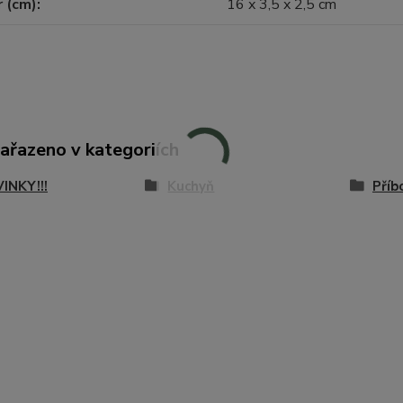
 (cm)
16 x 3,5 x 2,5 cm
zařazeno v kategoriích
VINKY!!!
Kuchyň
Příb