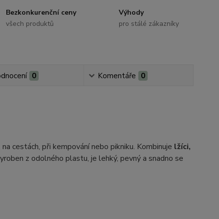
Bezkonkurenční ceny
Výhody
všech produktů
pro stálé zákazníky
dnocení
0
Komentáře
0
, na cestách, při kempování nebo pikniku. Kombinuje
lžíci,
. Vyroben z odolného plastu, je lehký, pevný a snadno se