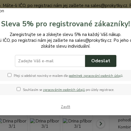
te-li IČO, po registraci nám jej zašlete na sales@prokytky.cz. Po j
Sleva 5% pro registrované zákazníky!
Nevíte
Zaregistrujte se a získejte slevu 5% na každý Váš nákup.
Hledat
+420
i IČO, po registraci nám jej zašlete na sales@prokytky.cz. Po jeho 
získáte slevu individuální.
Odeslat
uchyň
Příbory
Drina příbor 3/1
a příbor 3/1
Přeji si odebírat novinky e-mailem dle
podmínek zpracování osobních údaj
ů
.
Souhlasím se
zpracováním osobních údajů
pro účely registrace.
příb
Zavřít
Drina P
pohodl
Kombinu