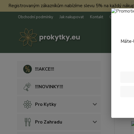
Registrovaným zákazníkům nabízíme slevu 5% na každý nákup. Má
Obchodní podmínky
Jak nakupovat
Kontakt
O nás
Máte-l
Úvod
K
!!!AKCE!!!
Drin
!!!NOVINKY!!!
Novinka
Pro Kytky
Pro Zahradu