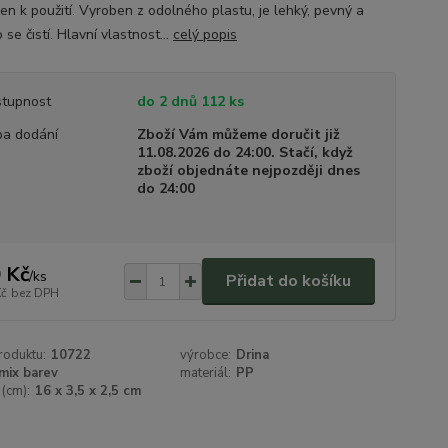
en k použití. Vyroben z odolného plastu, je lehký, pevný a
se čistí. Hlavní vlastnost...
celý popis
tupnost
do 2 dnů 112 ks
a dodání
Zboží Vám můžeme doručit již
11.08.2026 do 24:00. Stačí, když
zboží objednáte nejpozději dnes
do 24:00
 Kč
/
ks
Přidat do košíku
Kč
bez DPH
roduktu:
10722
výrobce:
Drina
mix barev
materiál:
PP
(cm):
16 x 3,5 x 2,5 cm