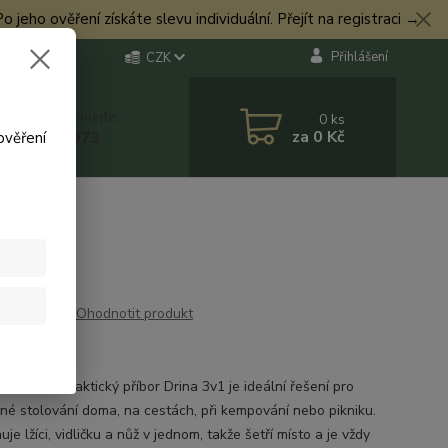
eho ověření získáte slevu individuální. Přejít na registraci →
Přihlášení
CZK
 si rady? Zavolejte.
0
ks
za
0 Kč
 774 544 973
ověření
Ohodnotit produkt
or
říbor 3v1 Praktický příbor Drina 3v1 je ideální řešení pro
né stolování doma, na cestách, při kempování nebo pikniku.
je lžíci, vidličku a nůž v jednom, takže šetří místo a je vždy