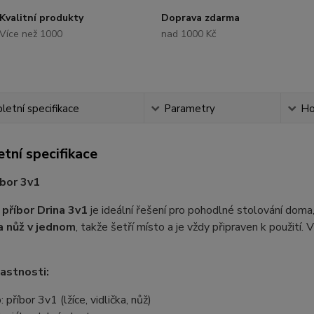
Kvalitní produkty
Doprava zdarma
Více než 1000
nad 1000 Kč
etní specifikace
Parametry
Ho
tní specifikace
íbor 3v1
ý
příbor Drina 3v1
je ideální řešení pro pohodlné stolování doma
 a nůž v jednom
, takže šetří místo a je vždy připraven k použití
lastnosti:
 příbor 3v1 (lžíce, vidlička, nůž)