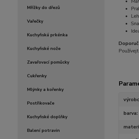
Mat
Mřížky do dřezů
Pra
Leh
Vařečky
Sna
Ide
Kuchyňská prkénka
Doporuče
Kuchyňské nože
Používejt
Zavařovací pomůcky
Cukřenky
Param
Mlýnky a kořenky
výrob
Postřikovače
barva
Kuchyňské doplňky
materi
Balení potravin