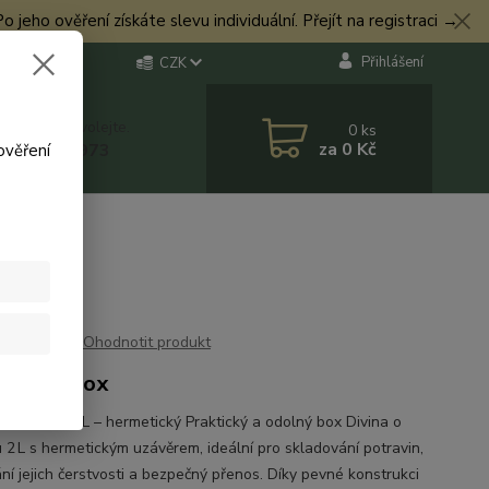
eho ověření získáte slevu individuální. Přejít na registraci →
Přihlášení
CZK
 si rady? Zavolejte.
0
ks
za
0 Kč
 774 544 973
ověření
Ohodnotit produkt
etický box
Box Divina 2 L – hermetický Praktický a odolný box Divina o
 2 L s hermetickým uzávěrem, ideální pro skladování potravin,
ní jejich čerstvosti a bezpečný přenos. Díky pevné konstrukci