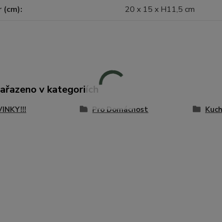
 (cm)
20 x 15 x H11,5 cm
zařazeno v kategoriích
VINKY!!!
Pro Domácnost
Kuc