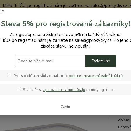
te-li IČO, po registraci nám jej zašlete na sales@prokytky.cz. Po j
Sleva 5% pro registrované zákazníky!
Nevíte
Zaregistrujte se a získejte slevu 5% na každý Váš nákup.
Hledat
+420
i IČO, po registraci nám jej zašlete na sales@prokytky.cz. Po jeho 
získáte slevu individuální.
Odeslat
uchyň
Krabičky a boxy
Drina box Divina 2L hermetik
a box Divina 2L hermetik
Přeji si odebírat novinky e-mailem dle
podmínek zpracování osobních údaj
ů
.
Souhlasím se
zpracováním osobních údajů
pro účely registrace.
herm
Zavřít
Drina 
objemu
uchová