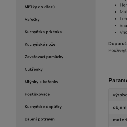
Her
Mřížky do dřezů
Mat
Leh
Vařečky
Sna
Vho
Kuchyňská prkénka
Doporuče
Kuchyňské nože
Používejt
Zavařovací pomůcky
Cukřenky
Param
Mlýnky a kořenky
Postřikovače
výrob
Kuchyňské doplňky
objem
Balení potravin
materi