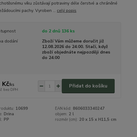
chotěsnému víku zůstávají potraviny déle čerstvé a chráněné
ežádoucími pachy. Vyroben ...
celý popis
tupnost
do 2 dnů 136 ks
a dodání
Zboží Vám můžeme doručit již
12.08.2026 do 24:00. Stačí, když
zboží objednáte nejpozději dnes
do 24:00
 Kč
/
ks
Přidat do košíku
Kč
bez DPH
roduktu:
10699
EAN kód:
8606033340247
e:
Drina
objem:
2 l
l:
PP
rozměr (cm):
20 x 15 x H11,5 cm