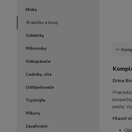
Misky
Krabičky a boxy
Odměrky
Příborníky
Kompl
Odkapávače
Komple
Cedníky, síta
Drina Bo
Odšťavňovače
Praktick
bezpečný 
Trychtýře
pachy. Vy
Příbory
Hlavní v
Zavařování
Obj