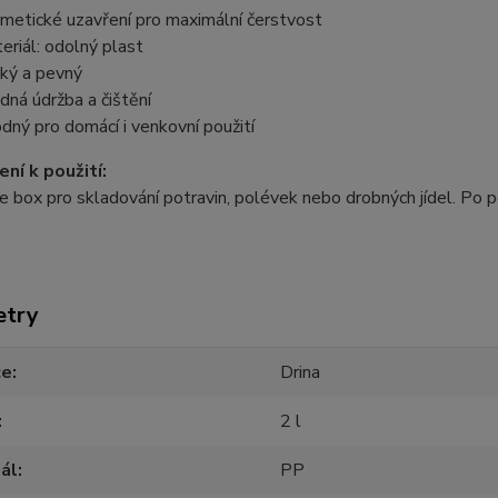
metické uzavření pro maximální čerstvost
eriál: odolný plast
ký a pevný
dná údržba a čištění
dný pro domácí i venkovní použití
ní k použití:
e box pro skladování potravin, polévek nebo drobných jídel. Po p
etry
ce
Drina
2 l
ál
PP