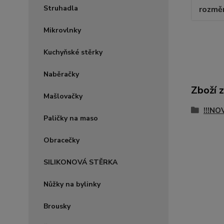
Struhadla
rozměr
Mikrovlnky
Kuchyňské stěrky
Naběračky
Zboží 
Mašlovačky
!!!NO
Paličky na maso
Obracečky
SILIKONOVÁ STĚRKA
Nůžky na bylinky
Brousky