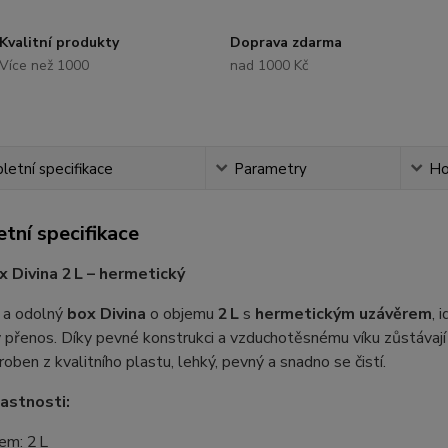
Kvalitní produkty
Doprava zdarma
Více než 1000
nad 1000 Kč
etní specifikace
Parametry
Ho
tní specifikace
x Divina 2 L – hermetický
ý a odolný
box Divina
o objemu
2 L
s
hermetickým uzávěrem
, 
přenos. Díky pevné konstrukci a vzduchotěsnému víku zůstávají
roben z kvalitního plastu, lehký, pevný a snadno se čistí.
lastnosti:
em: 2 L