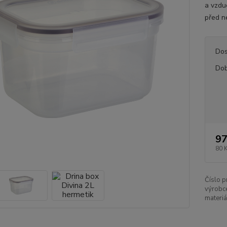
a vzdu
před n
Dos
Dob
97
80 
Číslo p
výrobc
materiá