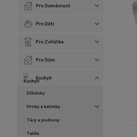
Pro Domácnost
Pro Děti
Pro Zvířátka
Pro Dům
Kuchyň
Džbánky
Hrnky a kelímky
Tácy a podnosy
Talíře