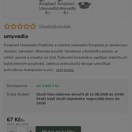
Ohodnotit produkt
umyvadlo
Kovplast Umyvadlo Praktické a odolné umývadlo Kovplast je ideální pro
domácí, zahradní i dílenské použití. Vyrobeno z kvalitního plastu, je
lehké, pevné a snadno se čistí. Robustní konstrukce zajišťuje stabilitu při
každodenním používání, zatímco jednoduchý design umožňuje
pohodlnou manipulaci a umí...
celý popis
Dostupnost
do 2 dnů 1 ks
Doba dodání
Zboží Vám můžeme doručit již 11.08.2026 do 24:00.
Stačí, když zboží objednáte nejpozději dnes do
24:00
67 Kč
/
ks
55 Kč
bez DPH
Přidat do košíku