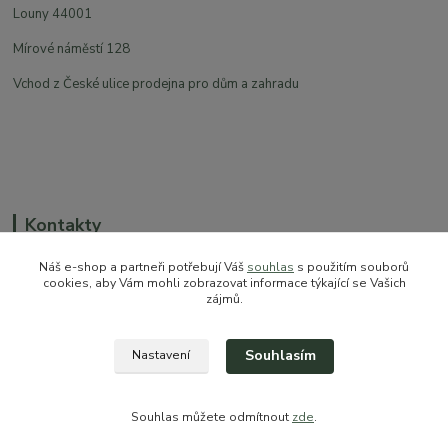
Louny 44001
Mírové náměstí 128
Vchod z České ulice prodejna pro dům a zahradu
Kontakty
Náš e-shop a partneři potřebují Váš
souhlas
s použitím souborů
cookies, aby Vám mohli zobrazovat informace týkající se Vašich
zájmů.
+420 774 544 973
sales@prokytky.cz
Souhlasím
Nastavení
Souhlas můžete odmítnout
zde
.