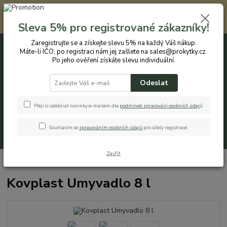
Registrovaným zákazníkům nabízíme slevu 5% na každý nákup. Máte-li
IČO, po registraci nám jej zašlete na sales@prokytky.cz. Po jeho ověření
Sleva 5% pro registrované zákazníky!
získáte slevu individuální. Přejít na registraci →
Zaregistrujte se a získejte slevu 5% na každý Váš nákup.
Máte-li IČO, po registraci nám jej zašlete na sales@prokytky.cz.
0
ks
CZK
+420 774 544 973
za
0 Kč
Po jeho ověření získáte slevu individuální.
Odeslat
Menu
Přeji si odebírat novinky e-mailem dle
podmínek zpracování osobních údaj
ů
.
Souhlasím se
zpracováním osobních údajů
pro účely registrace.
Hledat
Zavřít
Úvod
Koupelna a WC
Lavory a umyvadla
Kovplast Umyvadlo 8 l
Kovplast Umyvadlo 8 l