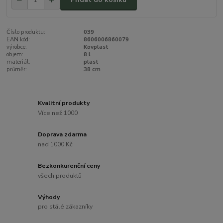
Číslo produktu:
039
EAN kód:
8606006860079
výrobce:
Kovplast
objem:
8 l
materiál:
plast
průměr:
38 cm
Kvalitní produkty
Více než 1000
Doprava zdarma
nad 1000 Kč
Bezkonkurenční ceny
všech produktů
Výhody
pro stálé zákazníky