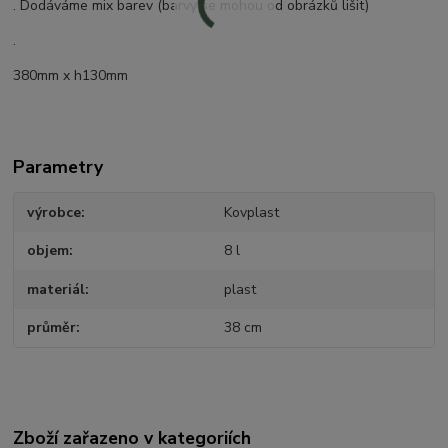
. Dodáváme mix barev (barvy se mohou od obrázků lišit)
.
380mm x h130mm
Parametry
výrobce
Kovplast
objem
8 l
materiál
plast
průměr
38 cm
Zboží zařazeno v kategoriích