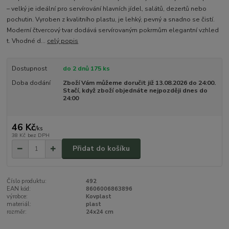
– velký je ideální pro servírování hlavních jídel, salátů, dezertů nebo
pochutin. Vyroben z kvalitního plastu, je lehký, pevný a snadno se čistí.
Moderní čtvercový tvar dodává servírovaným pokrmům elegantní vzhled
t. Vhodné d...
celý popis
Dostupnost
do 2 dnů 175 ks
Doba dodání
Zboží Vám můžeme doručit již 13.08.2026 do 24:00.
Stačí, když zboží objednáte nejpozději dnes do
24:00
46 Kč
/
ks
38 Kč
bez DPH
Přidat do košíku
Číslo produktu:
492
EAN kód:
8606006863896
výrobce:
Kovplast
materiál:
plast
rozměr:
24x24 cm