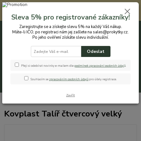
Registrovaným zákazníkům nabízíme slevu 5% na každý nákup. Máte-li
IČO, po registraci nám jej zašlete na sales@prokytky.cz. Po jeho ověření
Sleva 5% pro registrované zákazníky!
získáte slevu individuální. Přejít na registraci →
Zaregistrujte se a získejte slevu 5% na každý Váš nákup.
Máte-li IČO, po registraci nám jej zašlete na sales@prokytky.cz.
0
ks
CZK
+420 774 544 973
za
0 Kč
Po jeho ověření získáte slevu individuální.
Odeslat
Menu
Přeji si odebírat novinky e-mailem dle
podmínek zpracování osobních údaj
ů
.
Souhlasím se
zpracováním osobních údajů
pro účely registrace.
Hledat
Zavřít
Úvod
Kuchyň
Talíře
Kovplast Talíř čtvercový velký
Kovplast Talíř čtvercový velký