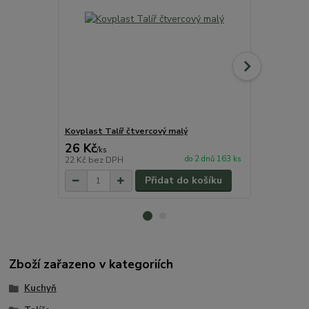
Kovplast Talíř čtvercový malý
Kovplast Tal
26 Kč
30 Kč
/
ks
/
ks
do 2 dnů 163 ks
22 Kč
bez DPH
25 Kč
bez D
Přidat do košíku
Zboží zařazeno v kategoriích
Kuchyň