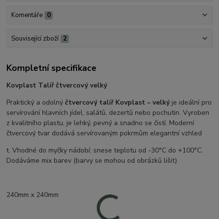
Komentáře
0
Související zboží
2
Kompletní specifikace
Kovplast Talíř čtvercový velký
Praktický a odolný
čtvercový talíř Kovplast – velký
je ideální pro
servírování hlavních jídel, salátů, dezertů nebo pochutin. Vyroben
z kvalitního plastu, je lehký, pevný a snadno se čistí. Moderní
čtvercový tvar dodává servírovaným pokrmům elegantní vzhled
t. Vhodné do myčky nádobí; snese teplotu od -30°C do +100°C.
Dodáváme mix barev (barvy se mohou od obrázků lišit)
240mm x 240mm