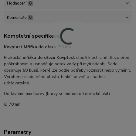
Hodnocení
0
Komentáře
0
Kompletní specifikace
Kovplast Mřížka do dřezu (50 ks)
Praktická
mřížka do dřezu Kovplast
slouží k ochraně dřezu před
poškrábáním a usnadňuje odtok vody při mytí nádobí. Sada
obsahuje
50 kusů
, které lze podle potřeby rozmístit nebo vyměnit.
Vyrobeno z odolného plastu, lehké, pevné a snadno
udržovatelné.
Dodáváme mix barev (barvy se mohou od obrázků lišit)
∅ 70mm
Parametry