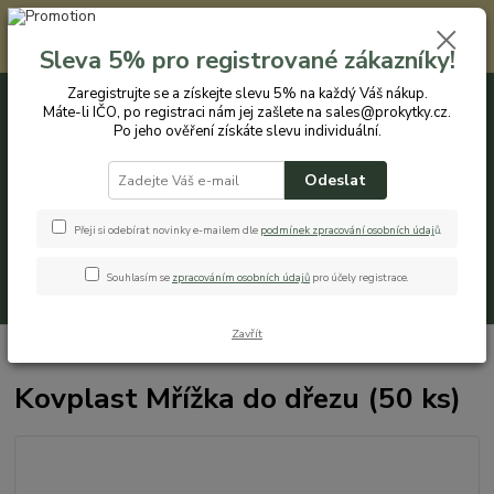
Registrovaným zákazníkům nabízíme slevu 5% na každý nákup. Máte-li
IČO, po registraci nám jej zašlete na sales@prokytky.cz. Po jeho ověření
Sleva 5% pro registrované zákazníky!
získáte slevu individuální. Přejít na registraci →
Zaregistrujte se a získejte slevu 5% na každý Váš nákup.
Máte-li IČO, po registraci nám jej zašlete na sales@prokytky.cz.
0
ks
CZK
+420 774 544 973
za
0 Kč
Po jeho ověření získáte slevu individuální.
Odeslat
Menu
Přeji si odebírat novinky e-mailem dle
podmínek zpracování osobních údaj
ů
.
Souhlasím se
zpracováním osobních údajů
pro účely registrace.
Hledat
Zavřít
Úvod
Kuchyň
Mřížky do dřezů
Kovplast Mřížka do dřezu (50 ks)
Kovplast Mřížka do dřezu (50 ks)