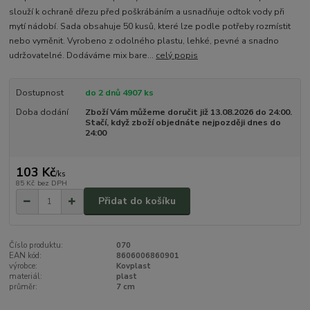
slouží k ochraně dřezu před poškrábáním a usnadňuje odtok vody při
mytí nádobí. Sada obsahuje 50 kusů, které lze podle potřeby rozmístit
nebo vyměnit. Vyrobeno z odolného plastu, lehké, pevné a snadno
udržovatelné. Dodáváme mix bare...
celý popis
Dostupnost
do 2 dnů 4907 ks
Doba dodání
Zboží Vám můžeme doručit již 13.08.2026 do 24:00.
Stačí, když zboží objednáte nejpozději dnes do
24:00
103 Kč
/
ks
85 Kč
bez DPH
Přidat do košíku
Číslo produktu:
070
EAN kód:
8606006860901
výrobce:
Kovplast
materiál:
plast
průměr:
7 cm