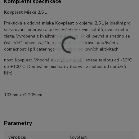
Kompletní specifikace
Kovplast Miska 2,5 L
Praktická a odolná
miska Kovplast
o objemu
2,5 L
je ideální pro
servírování, přípravu a uchovávání potravin, salátů, ovoce nebo
těsta. Vyrobena z kvalitního plastu, je lehká, pevná a snadno se
čistí. Větší objem zajišťuje pohodlné a efektivní používání v
domácnosti i při cateringových nebo venkovních aktivitách.
nosti Kovplast. Vhodné do myčky nádobí; snese teplotu od -30°C
do +100°C. Dodáváme mix barev (barvy se mohou od obrázků
lišit)
103mm x ∅ 205mm
Parametry
výrobce
Kovplast