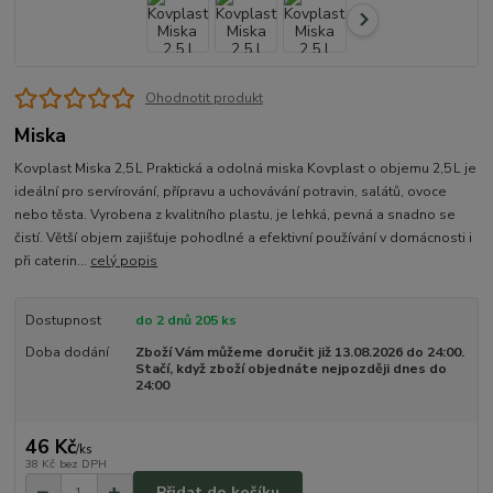
Ohodnotit produkt
Miska
Kovplast Miska 2,5 L Praktická a odolná miska Kovplast o objemu 2,5 L je
ideální pro servírování, přípravu a uchovávání potravin, salátů, ovoce
nebo těsta. Vyrobena z kvalitního plastu, je lehká, pevná a snadno se
čistí. Větší objem zajišťuje pohodlné a efektivní používání v domácnosti i
při caterin...
celý popis
Dostupnost
do 2 dnů 205 ks
Doba dodání
Zboží Vám můžeme doručit již 13.08.2026 do 24:00.
Stačí, když zboží objednáte nejpozději dnes do
24:00
46 Kč
/
ks
38 Kč
bez DPH
Přidat do košíku