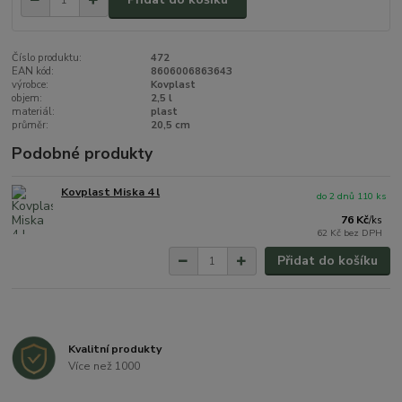
Číslo produktu:
472
EAN kód:
8606006863643
výrobce:
Kovplast
objem:
2,5 l
materiál:
plast
průměr:
20,5 cm
Podobné produkty
Kovplast Miska 4 l
do 2 dnů 110 ks
76 Kč
/
ks
62 Kč
bez DPH
Přidat do košíku
Kvalitní produkty
Více než 1000