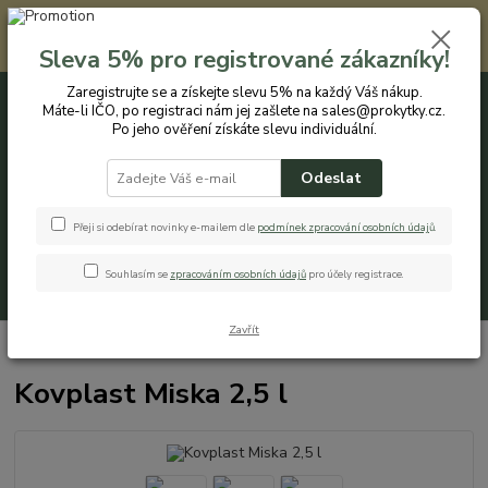
Registrovaným zákazníkům nabízíme slevu 5% na každý nákup. Máte-li
IČO, po registraci nám jej zašlete na sales@prokytky.cz. Po jeho ověření
Sleva 5% pro registrované zákazníky!
získáte slevu individuální. Přejít na registraci →
Zaregistrujte se a získejte slevu 5% na každý Váš nákup.
Máte-li IČO, po registraci nám jej zašlete na sales@prokytky.cz.
0
ks
CZK
+420 774 544 973
za
0 Kč
Po jeho ověření získáte slevu individuální.
Odeslat
Menu
Přeji si odebírat novinky e-mailem dle
podmínek zpracování osobních údaj
ů
.
Souhlasím se
zpracováním osobních údajů
pro účely registrace.
Hledat
Zavřít
Úvod
Kuchyň
Misky
Kovplast Miska 2,5 l
Kovplast Miska 2,5 l