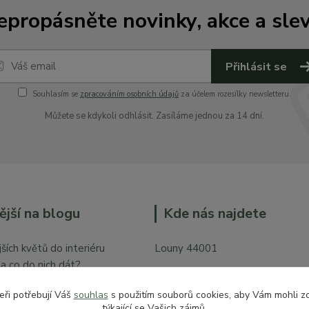
epropásněte novinky, akce a slev
Přihlásit se
Souhlasím se
zpracováním osobních údajů
za účelem rozesílky newsletteru.
Můžete se kdykoli odhlásit. Zasíláme jednou za 14 dní.
ější na blogu
Kde nás najdete
ších květů do interiéru
Louny 44001
y a co do nich dát?
Mírové náměstí 128
bytě
eři potřebují Váš
souhlas
s použitím souborů cookies, aby Vám mohli z
Vchod z České ulice prodejna pr
týkající se Vašich zájmů.