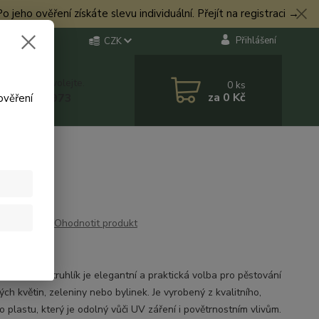
eho ověření získáte slevu individuální. Přejít na registraci →
Přihlášení
CZK
 si rady? Zavolejte.
0
ks
za
0 Kč
 774 544 973
ověření
Ohodnotit produkt
lík
t Lavigato truhlík je elegantní a praktická volba pro pěstování
ch květin, zeleniny nebo bylinek. Je vyrobený z kvalitního,
 plastu, který je odolný vůči UV záření i povětrnostním vlivům.