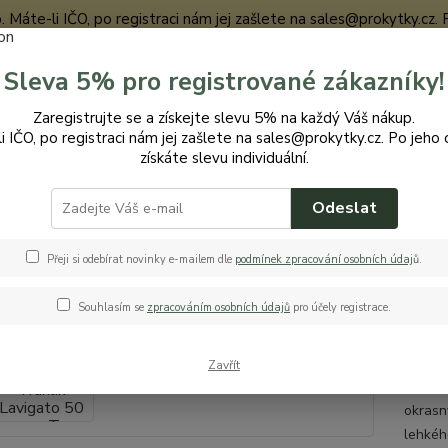
te-li IČO, po registraci nám jej zašlete na sales@prokytky.cz. Po j
Sleva 5% pro registrované zákazníky!
Nevíte
Zaregistrujte se a získejte slevu 5% na každý Váš nákup.
Hledat
+420
i IČO, po registraci nám jej zašlete na sales@prokytky.cz. Po jeho 
získáte slevu individuální.
Odeslat
ro Kytky
Truhlíky
Kovplast Truhlík Lavigato 50 cm T
last Truhlík Lavigato 50 cm T
Přeji si odebírat novinky e-mailem dle
podmínek zpracování osobních údaj
ů
.
Souhlasím se
zpracováním osobních údajů
pro účely registrace.
truh
Zavřít
Kovplas
okrasný
lehkého