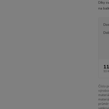
Díky s
na balk
Dos
Dob
11
93 
Číslo p
výrobc
materiá
materiá
průměr
venkovn