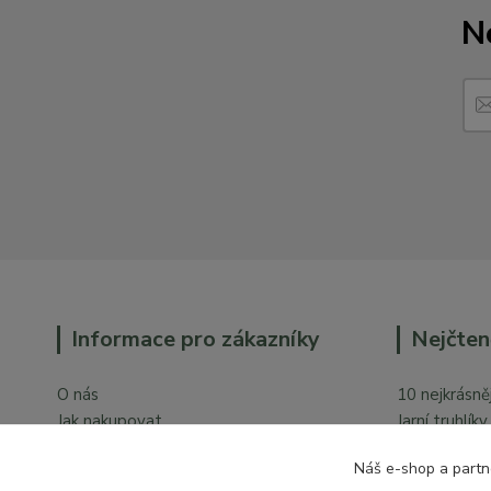
N
Informace pro zákazníky
Nejčten
O nás
10 nejkrásněj
Jak nakupovat
Jarní truhlík
Obchodní podmínky
Orchideje v 
Náš e-shop a partn
Ochrana osobních údajů