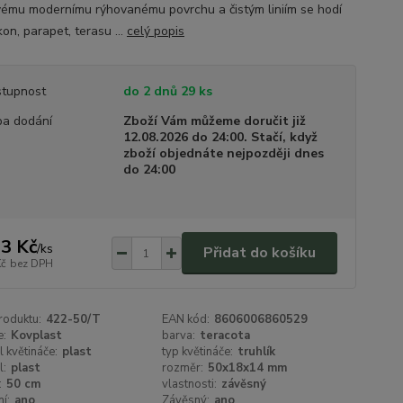
vému modernímu rýhovanému povrchu a čistým liniím se hodí
on, parapet, terasu ...
celý popis
tupnost
do 2 dnů 29 ks
a dodání
Zboží Vám můžeme doručit již
12.08.2026 do 24:00. Stačí, když
zboží objednáte nejpozději dnes
do 24:00
3 Kč
/
ks
Přidat do košíku
Kč
bez DPH
roduktu:
422-50/T
EAN kód:
8606006860529
e:
Kovplast
barva:
teracota
l květináče:
plast
typ květináče:
truhlík
l:
plast
rozměr:
50x18x14 mm
:
50 cm
vlastnosti:
závěsný
í:
ano
Závěsný:
ano