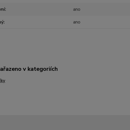
vní
ano
ný
ano
zařazeno v kategoriích
íky