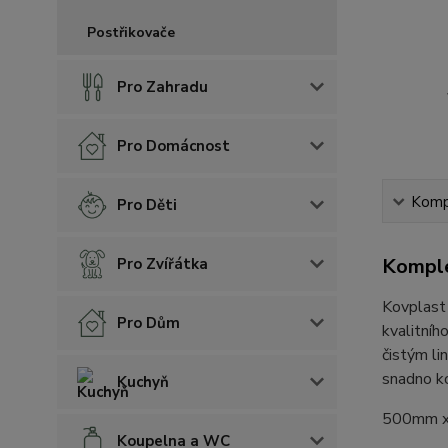
Postřikovače
Pro Zahradu
Pro Domácnost
Kompl
Pro Děti
Komple
Pro Zvířátka
Kovplast 
Pro Dům
kvalitníh
čistým li
snadno k
Kuchyň
500mm 
Koupelna a WC