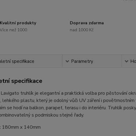
Kvalitní produkty
Doprava zdarma
Více než 1000
nad 1000 Kč
etní specifikace
Parametry
Ho
tní specifikace
Lavigato truhlík je elegantní a praktická volba pro pěstování okr
o, lehkého plastu, který je odolný vůči UV záření i povětrnost
niím se hodí na balkon, parapet, terasu i do interiéru. Truhlík po
ombinovatelný s podmiskou stejné řady.
x 180mm x 140mm