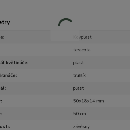
etry
ce
Kovplast
teracota
ál květináče
plast
ětináče
truhlík
ál
plast
r
50x18x14 mm
r
50 cm
osti
závěsný