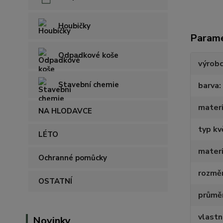
Houbičky
Param
Odpadkové koše
výrob
Stavební chemie
barva
materi
NA HLODAVCE
typ kv
LÉTO
materi
Ochranné pomůcky
rozmě
OSTATNÍ
průmě
vlastn
Novinky