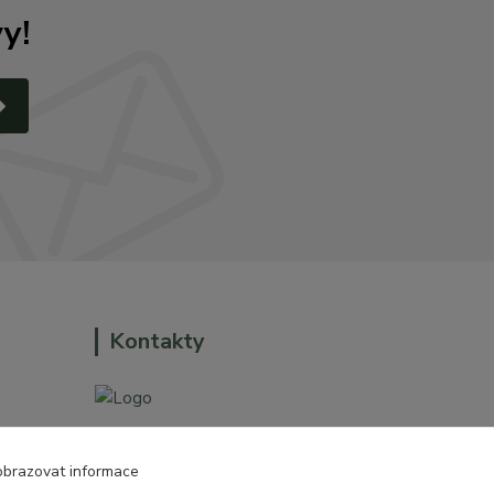
y!
Kontakty
+420 774 544 973
obrazovat informace
o dům a