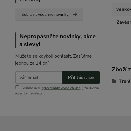
venko
Zobrazit všechny novinky
Závěs
Nepropásněte novinky, akce
a slevy!
Můžete se kdykoli odhlásit. Zasíláme
jednou za 14 dní.
Zboží 
Přihlásit se
Truhl
Souhlasím se
zpracováním osobních údajů
za účelem
rozesílky newsletteru.