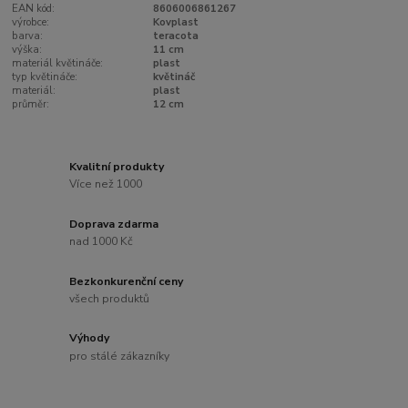
EAN kód:
8606006861267
výrobce:
Kovplast
barva:
teracota
výška:
11 cm
materiál květináče:
plast
typ květináče:
květináč
materiál:
plast
průměr:
12 cm
Kvalitní produkty
Více než 1000
Doprava zdarma
nad 1000 Kč
Bezkonkurenční ceny
všech produktů
Výhody
pro stálé zákazníky