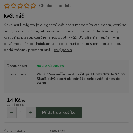
Ohodnotit produkt
květináč
Kovplast Lavigato je elegantní květináč s moderním vzhledem, který se
hodí jak do interiéru, tak na balkon, terasu nebo zahradu. Vyrobený z
kvalitního plastu, který je lehký, odolný vůči UV záření a nepříznivým
povětrnostním podmínkám. Jeho decentní design s jemnou texturou
dodá vašemu prostoru styl...
celý popis
Dostupnost
do 2 dnů 205 ks
Doba dodání
Zboží Vám můžeme doručit již 11.08.2026 do 24:00.
Stačí, když zboží objednáte nejpozději dnes do
24:00
14 Kč
/
ks
12 Kč
bez DPH
Přidat do košíku
Číslo produktu:
169-12/T