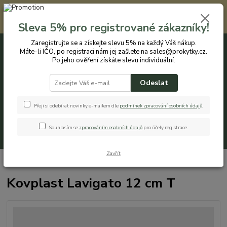
Registrovaným zákazníkům nabízíme slevu 5% na každý nákup. Máte-li
IČO, po registraci nám jej zašlete na sales@prokytky.cz. Po jeho ověření
Sleva 5% pro registrované zákazníky!
získáte slevu individuální. Přejít na registraci →
Zaregistrujte se a získejte slevu 5% na každý Váš nákup.
Máte-li IČO, po registraci nám jej zašlete na sales@prokytky.cz.
0
ks
CZK
+420 774 544 973
za
0 Kč
Po jeho ověření získáte slevu individuální.
Odeslat
Menu
Přeji si odebírat novinky e-mailem dle
podmínek zpracování osobních údaj
ů
.
Souhlasím se
zpracováním osobních údajů
pro účely registrace.
Hledat
Zavřít
Úvod
Pro Kytky
Obaly na květináče
Kovplast Lavigato 12 cm T
Kovplast Lavigato 12 cm T