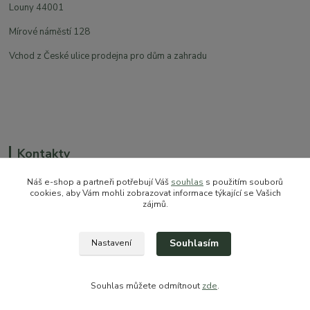
Louny 44001
Mírové náměstí 128
Vchod z České ulice prodejna pro dům a zahradu
Kontakty
Náš e-shop a partneři potřebují Váš
souhlas
s použitím souborů
cookies, aby Vám mohli zobrazovat informace týkající se Vašich
zájmů.
+420 774 544 973
sales@prokytky.cz
Souhlasím
Nastavení
Souhlas můžete odmítnout
zde
.