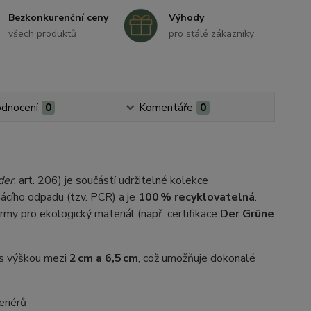
Bezkonkurenční ceny
Výhody
všech produktů
pro stálé zákazníky
dnocení
0
Komentáře
0
der
, art. 206) je součástí udržitelné kolekce
cího odpadu (tzv. PCR) a je
100 % recyklovatelná
.
rmy pro ekologický materiál (např. certifikace
Der Grüne
 s výškou mezi
2 cm a 6,5 cm
, což umožňuje dokonalé
eriérů