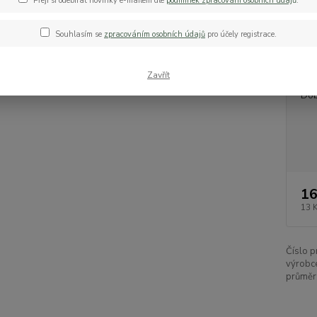
Přeji si odebírat novinky e-mailem dle
podmínek zpracování osobních údaj
ů
.
PCR) a 
neobsa
Souhlasím se
zpracováním osobních údajů
pro účely registrace.
Dos
Zavřít
Dob
16
13 
Číslo p
výrobc
průměr