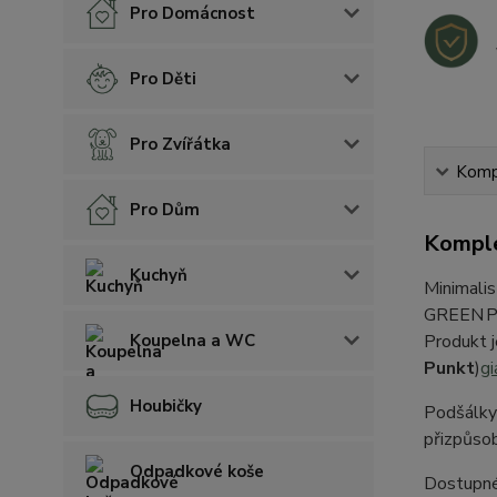
Pro Domácnost
Pro Děti
Pro Zvířátka
Kompl
Pro Dům
Komple
Kuchyň
Minimalis
GREEN PO
Koupelna a WC
Produkt 
Punkt
)
gi
Houbičky
Podšálky 
přizpůso
Odpadkové koše
Dostupné