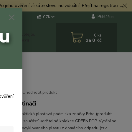
eho ověření získáte slevu individuální. Přejít na registraci →
Přihlášení
CZK
 si rady? Zavolejte.
0
ks
za
0 Kč
 774 544 973
Ohodnotit produkt
ověření
a ke květináči
listická a praktická plastová podmiska značky Erba (produkt
, art. 206) je součástí udržitelné kolekce GREEN POP. Vyrábí se
málně 95 % recyklovaného plastu z domácího odpadu (tzv.