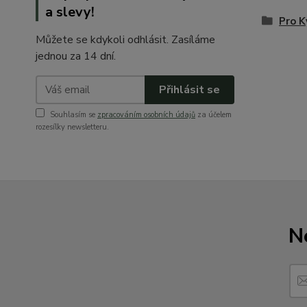
a slevy!
Pro K
Můžete se kdykoli odhlásit. Zasíláme
jednou za 14 dní.
Přihlásit se
Souhlasím se
zpracováním osobních údajů
za účelem
rozesílky newsletteru.
N