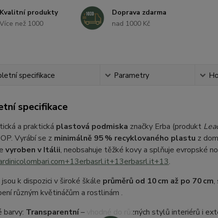
Kvalitní produkty
Doprava zdarma
Více než 1000
nad 1000 Kč
etní specifikace
Parametry
Ho
tní specifikace
tická a praktická
plastová podmiska
značky Erba (produkt
Lea
P. Vyrábí se z
minimálně 95 % recyklovaného plastu
z domá
je
vyroben v Itálii
, neobsahuje těžké kovy a splňuje evropské no
ardinicolombari.com
+13
erbasrl.it
+13
erbasrl.it
+13
.
jsou k dispozici v široké škále
průměrů od 10 cm až po 70 cm
,
bení různým květináčům a rostlinám
.
 barvy:
Transparentní
– vhodné do různých stylů interiérů i ext