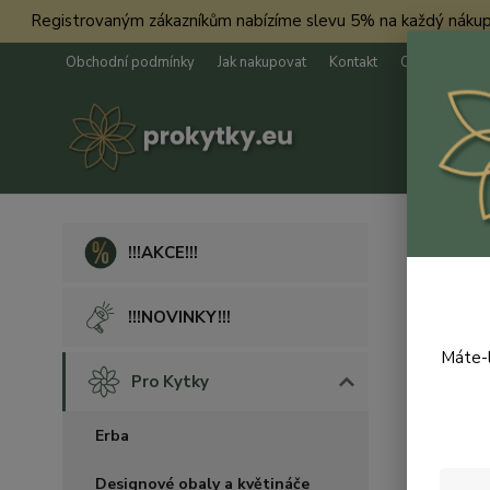
Registrovaným zákazníkům nabízíme slevu 5% na každý nákup. Má
Obchodní podmínky
Jak nakupovat
Kontakt
O nás
Úvod
P
!!!AKCE!!!
Erba
!!!NOVINKY!!!
Máte-l
Pro Kytky
Erba
Designové obaly a květináče