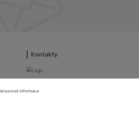
Kontakty
+420 774 544 973
obrazovat informace
o dům a
sales@prokytky.cz