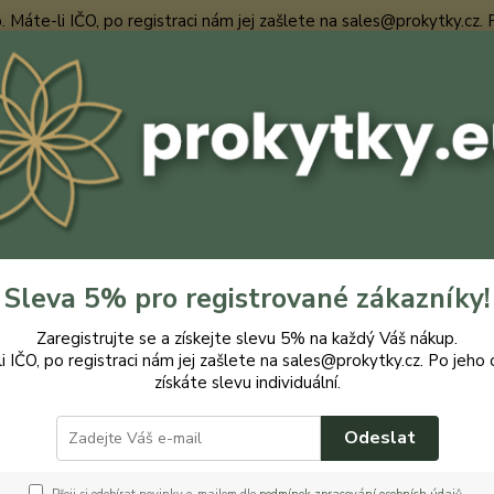
te-li IČO, po registraci nám jej zašlete na sales@prokytky.cz. Po j
Nevíte
Hledat
+420
ro Kytky
Erba Miska universální 11 cm
 Miska universální 11 cm
Sleva 5% pro registrované zákazníky!
Zaregistrujte se a získejte slevu 5% na každý Váš nákup.
i IČO, po registraci nám jej zašlete na sales@prokytky.cz. Po jeho 
získáte slevu individuální.
Misk
Minima
Odeslat
Leader
z mini