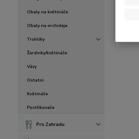
Obaly na květináče
Obaly na orchideje
Truhlíky
Žardinky/květináče
Vázy
Ostatní
Květináče
Postřikovače
Pro Zahradu