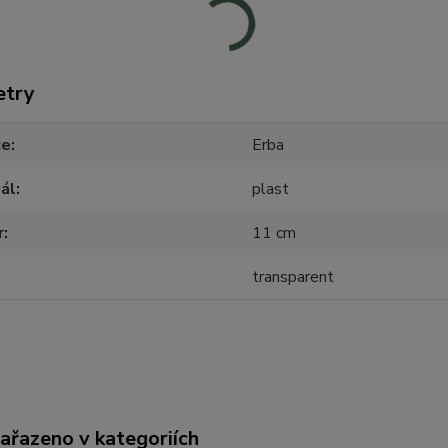
etry
ce
Erba
ál
plast
r
11 cm
transparent
zařazeno v kategoriích