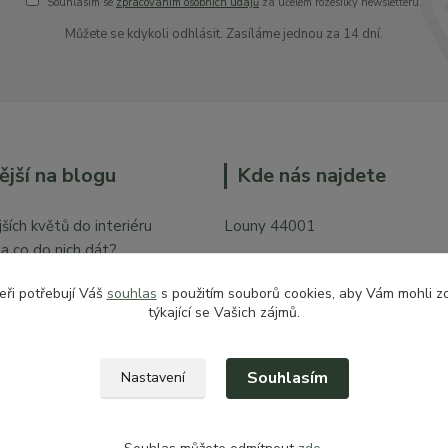
Souhlasím se
zpracováním osobních údajů
za účelem rozesílky newsletteru.
Můžete se kdykoli odhlásit. Zasíláme jednou za 14 dní.
ější na blogu
Kde nás najdete
ších květů do interiéru
Louny 44001
y a co do nich dát?
Mírové náměstí 128
bytě
eři potřebují Váš
souhlas
s použitím souborů cookies, aby Vám mohli z
Vchod z České ulice prodejna pr
týkající se Vašich zájmů.
zahradu
Souhlasím
Nastavení