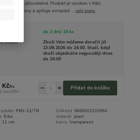
je 100 % recyklovatelná. Produkt je vyroben v Itálii,
huje těžké kovy a splňuje evropské ...
celý popis
tupnost
do 2 dnů 19 ks
a dodání
Zboží Vám můžeme doručit již
13.08.2026 do 24:00. Stačí, když
zboží objednáte nejpozději dnes
do 24:00
 Kč
/
ks
Přidat do košíku
Kč
bez DPH
roduktu:
PM2-11/TR
EAN kód:
8606015233994
e:
Erba
materiál:
plast
:
11 cm
barva:
transparent