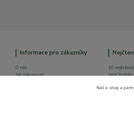
Informace pro zákazníky
Nejčten
O nás
10 nejkrásněj
Jak nakupovat
Jarní truhlík
Obchodní podmínky
Orchideje v 
Náš e-shop a partn
Ochrana osobních údajů
Kontakty