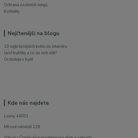
Ochrana osobních údajů
Kontakty
Nejčtenější na blogu
10 nejkrásnějších květů do interiéru
Jarní truhlíky a co do nich dát?
Orchideje v bytě
Kde nás najdete
Louny 44001
Mírové náměstí 128
Vchod z České ulice prodejna pro dům a zahradu