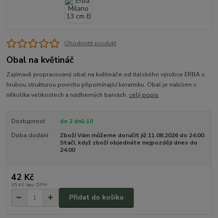
Ohodnotit produkt
Obal na květináč
Zajímavě propracovaný obal na květináče od italského výrobce ERBA s
hrubou strukturou povrchu připomínající keramiku. Obal je nabízen v
několika velikostech a nádherných barvách.
celý popis
Dostupnost
do 2 dnů 10
Doba dodání
Zboží Vám můžeme doručit již 11.08.2026 do 24:00.
Stačí, když zboží objednáte nejpozději dnes do
24:00
42 Kč
35 Kč
bez DPH
Přidat do košíku