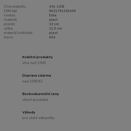
Číslo produktu:
431-13/B
EAN kód:
8021791435408
výrobce:
Erba
materiál:
plast
průměr:
13 cm
výška:
11.5 cm
materiál květináče:
plast
barva:
bílá
Kvalitní produkty
Více než 1000
Doprava zdarma
nad 1000 Kč
Bezkonkurenční ceny
všech produktů
Výhody
pro stálé zákazníky