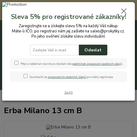
Registrovaným zákazníkům nabízíme slevu 5% na každý nákup. Máte-li
IČO, po registraci nám jej zašlete na sales@prokytky.cz. Po jeho ověření
Sleva 5% pro registrované zákazníky!
získáte slevu individuální. Přejít na registraci →
Zaregistrujte se a získejte slevu 5% na každý Váš nákup.
Máte-li IČO, po registraci nám jej zašlete na sales@prokytky.cz.
0
ks
CZK
+420 774 544 973
za
0 Kč
Po jeho ověření získáte slevu individuální.
Odeslat
Menu
Přeji si odebírat novinky e-mailem dle
podmínek zpracování osobních údaj
ů
.
Souhlasím se
zpracováním osobních údajů
pro účely registrace.
Hledat
Zavřít
Úvod
Pro Kytky
Obaly na květináče
Erba Milano 13 cm B
Erba Milano 13 cm B