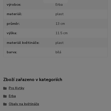
výrobce
Erba
materiál
plast
průměr
13 cm
výška
11.5 cm
materiál květináče
plast
barva
bílá
Zboží zařazeno v kategoriích
Pro Kytky
Erba
Obaly na květináče