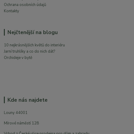
Ochrana osobních údajů
Kontakty
Nejčtenější na blogu
10 nejkrásnějších květů do interiéru
Jarní truhlíky a co do nich dát?
Orchideje v bytě
Kde nás najdete
Louny 44001
Mírové náměstí 128
Vchod z České ulice prodejna pro dům a zahradu