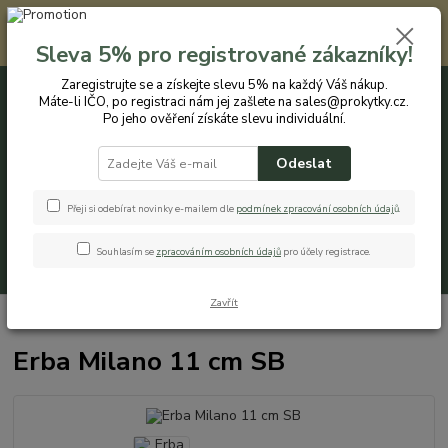
Registrovaným zákazníkům nabízíme slevu 5% na každý nákup. Máte-li
IČO, po registraci nám jej zašlete na sales@prokytky.cz. Po jeho ověření
Sleva 5% pro registrované zákazníky!
získáte slevu individuální. Přejít na registraci →
Zaregistrujte se a získejte slevu 5% na každý Váš nákup.
Máte-li IČO, po registraci nám jej zašlete na sales@prokytky.cz.
0
ks
CZK
+420 774 544 973
za
0 Kč
Po jeho ověření získáte slevu individuální.
Odeslat
Menu
Přeji si odebírat novinky e-mailem dle
podmínek zpracování osobních údaj
ů
.
Souhlasím se
zpracováním osobních údajů
pro účely registrace.
Hledat
Zavřít
Úvod
Pro Kytky
Obaly na květináče
Erba Milano 11 cm SB
Erba Milano 11 cm SB