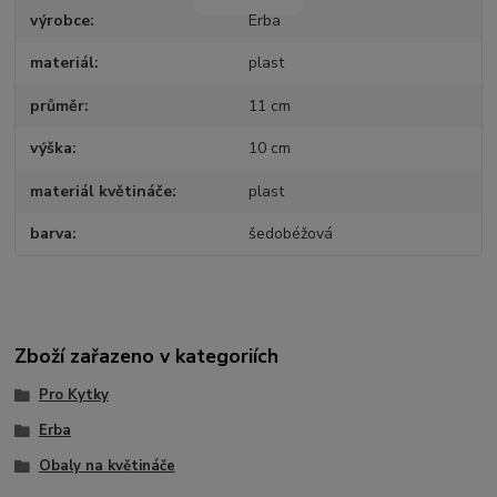
výrobce
Erba
materiál
plast
průměr
11 cm
výška
10 cm
materiál květináče
plast
barva
šedobéžová
Zboží zařazeno v kategoriích
Pro Kytky
Erba
Obaly na květináče