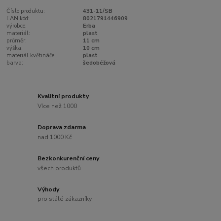
Číslo produktu:
431-11/SB
EAN kód:
8021791446909
výrobce:
Erba
materiál:
plast
průměr:
11 cm
výška:
10 cm
materiál květináče:
plast
barva:
šedobéžová
Kvalitní produkty
Více než 1000
Doprava zdarma
nad 1000 Kč
Bezkonkurenční ceny
všech produktů
Výhody
pro stálé zákazníky