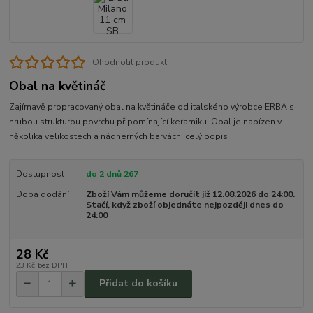
Ohodnotit produkt
Obal na květináč
Zajímavě propracovaný obal na květináče od italského výrobce ERBA s
hrubou strukturou povrchu připomínající keramiku. Obal je nabízen v
několika velikostech a nádherných barvách.
celý popis
Dostupnost
do 2 dnů 267
Doba dodání
Zboží Vám můžeme doručit již 12.08.2026 do 24:00.
Stačí, když zboží objednáte nejpozději dnes do
24:00
28 Kč
23 Kč
bez DPH
Přidat do košíku