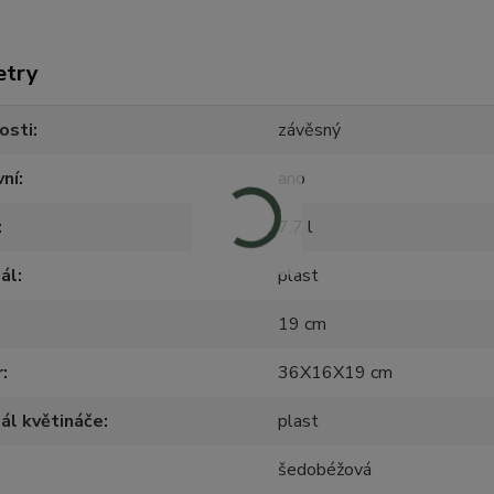
etry
osti
závěsný
vní
ano
7.7 l
ál
plast
19 cm
r
36X16X19 cm
ál květináče
plast
šedobéžová