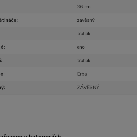
36 cm
ětináče
závěsný
truhlík
né
ano
í
truhlík
ce
Erba
ný
ZÁVĚSNÝ
zařazeno v kategoriích