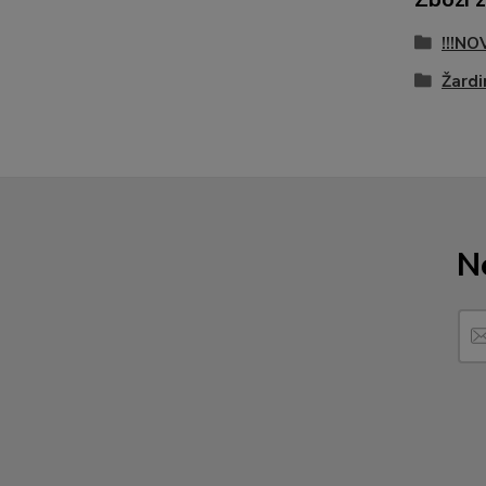
!!!NO
Žardi
N