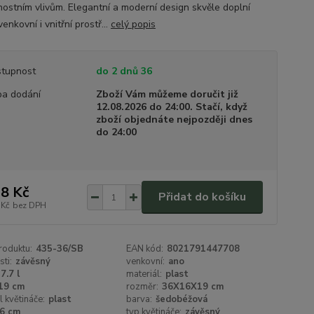
nostním vlivům. Elegantní a moderní design skvěle doplní
enkovní i vnitřní prostř...
celý popis
tupnost
do 2 dnů 36
a dodání
Zboží Vám můžeme doručit již
12.08.2026 do 24:00. Stačí, když
zboží objednáte nejpozději dnes
do 24:00
8 Kč
Přidat do košíku
 Kč
bez DPH
roduktu:
435-36/SB
EAN kód:
8021791447708
sti:
závěsný
venkovní:
ano
7.7 l
materiál:
plast
19 cm
rozměr:
36X16X19 cm
l květináče:
plast
barva:
šedobéžová
6 cm
typ květináče:
závěsný