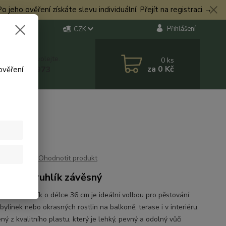
eho ověření získáte slevu individuální. Přejít na registraci →
Přihlášení
CZK
 si rady? Zavolejte.
0
ks
za
0 Kč
 774 544 973
ověření
Ohodnotit produkt
onový truhlík závěsný
-smart truhlík o délce 36 cm je ideální volbou pro pěstování
 bylinek nebo okrasných rostlin na balkoně, terase i v interiéru.
ý z kvalitního plastu, který je lehký, pevný a odolný vůči