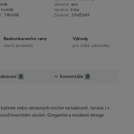
uhlík
závěsné:
ano
truhlík
výrobce:
Erba
K:
TRUHÍK
Závěsný:
ZÁVĚSNÝ
Bezkonkurenční ceny
Výhody
všech produktů
pro stálé zákazníky
dnocení
0
Komentáře
0
 bylinek nebo okrasných rostlin na balkoně, terase i v
či povětrnostním vlivům. Elegantní a moderní design