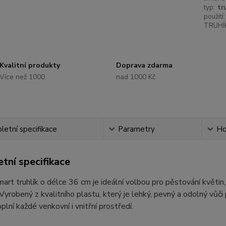
typ:
tr
použití:
TRUHÍ
Kvalitní produkty
Doprava zdarma
Více než 1000
nad 1000 Kč
etní specifikace
Parametry
Ho
tní specifikace
art truhlík o délce 36 cm je ideální volbou pro pěstování květin,
. Vyrobený z kvalitního plastu, který je lehký, pevný a odolný vů
plní každé venkovní i vnitřní prostředí.