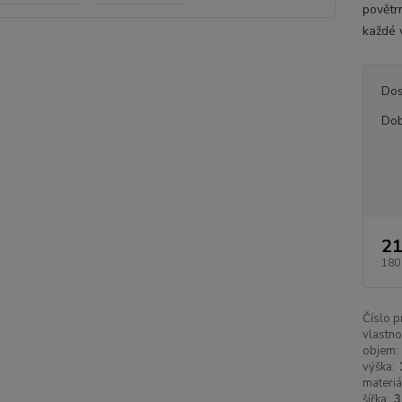
povětr
každé v
Dos
Dob
21
180
Číslo p
vlastno
objem:
výška:
materiá
šířka:
3