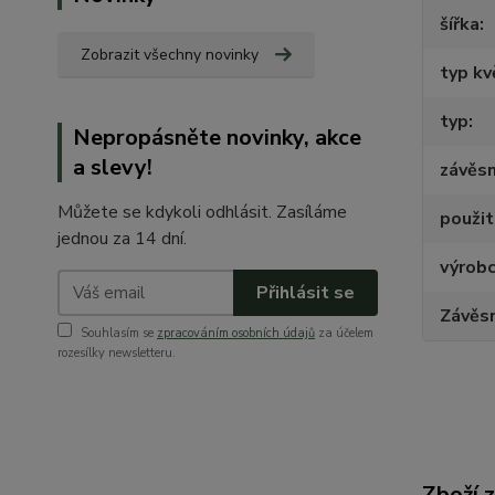
šířka
Zobrazit všechny novinky
typ kv
typ
Nepropásněte novinky, akce
a slevy!
závěs
Můžete se kdykoli odhlásit. Zasíláme
použit
jednou za 14 dní.
výrob
Přihlásit se
Závěs
Souhlasím se
zpracováním osobních údajů
za účelem
rozesílky newsletteru.
Zboží 