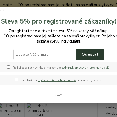
te-li IČO, po registraci nám jej zašlete na sales@prokytky.cz. Po j
Sleva 5% pro registrované zákazníky!
Nevíte
Zaregistrujte se a získejte slevu 5% na každý Váš nákup.
Hledat
+420
i IČO, po registraci nám jej zašlete na sales@prokytky.cz. Po jeho 
získáte slevu individuální.
Odeslat
ro Kytky
Truhlíky
Erba B-smart 36 cm SB
 B-smart 36 cm SB
Přeji si odebírat novinky e-mailem dle
podmínek zpracování osobních údaj
ů
.
Souhlasím se
zpracováním osobních údajů
pro účely registrace.
Balk
Zavřít
Erba B
květin,
Vyroben