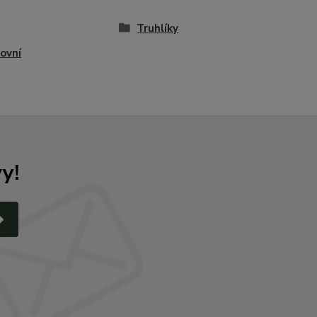
Truhlíky
ovní
y!