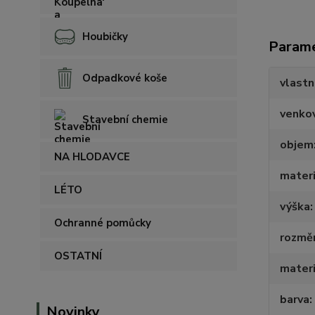
Houbičky
Param
Odpadkové koše
vlastn
venko
Stavební chemie
objem
NA HLODAVCE
materi
LÉTO
výška
Ochranné pomůcky
rozmě
OSTATNÍ
materi
barva
Novinky