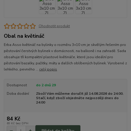
Ohodnotit produkt
Obal na květináč
Erba Asso květináč na bylinky o rozměru 3×10 cm je skvělým řešením pro
pěstování čerstvých bylinek v domácnosti, na balkoně i na zahradě. Sada
obsahuje tři kompaktní plastové květináče, které jsou ideální pro
pěstování bazalky, pažitky, máty a dalších oblíbených bylinek. Vyrobené z
lehkého, pevného ...
celý popis
Dostupnost
do 2 dnů 29
Doba dodání
Zboží Vám můžeme doručit již 14.08.2026 do 24:00.
Stačí, když zboží objednáte nejpozději dnes do
24:00
84 Kč
69 Kč
bez DPH
Přidat do košíku