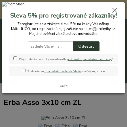
Registrovaným zákazníkům nabízíme slevu 5% na každý nákup. Máte-li
IČO, po registraci nám jej zašlete na sales@prokytky.cz. Po jeho ověření
Sleva 5% pro registrované zákazníky!
získáte slevu individuální. Přejít na registraci →
Zaregistrujte se a získejte slevu 5% na každý Váš nákup.
Máte-li IČO, po registraci nám jej zašlete na sales@prokytky.cz.
0
ks
CZK
+420 774 544 973
za
0 Kč
Po jeho ověření získáte slevu individuální.
Odeslat
Menu
Přeji si odebírat novinky e-mailem dle
podmínek zpracování osobních údaj
ů
.
Souhlasím se
zpracováním osobních údajů
pro účely registrace.
Hledat
Zavřít
Úvod
Pro Kytky
Erba Asso 3x10 cm ZL
Erba Asso 3x10 cm ZL