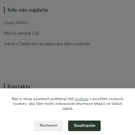
Kde nás najdete
Louny 44001
Mírové náměstí 128
Vchod z České ulice prodejna pro dům a zahradu
Kontakty
Náš e-shop a partneři potřebují Váš
souhlas
s použitím souborů
cookies, aby Vám mohli zobrazovat informace týkající se Vašich
zájmů.
+420 774 544 973
sales@prokytky.cz
Souhlasím
Nastavení