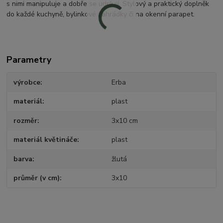
s nimi manipuluje a dobře se udržují. Stylový a praktický doplněk
do každé kuchyně, bylinkové zahrádky či na okenní parapet.
Parametry
výrobce
Erba
materiál
plast
rozměr
3x10 cm
materiál květináče
plast
barva
žlutá
průměr (v cm)
3x10