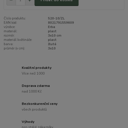
Číslo produktu:
520-10/ZL
EAN kód:
8021791559609
výrobce:
Erba
materiál:
plast
rozměr:
3x10 cm
materiál květináče:
plast
barva:
žlutá
průměr (v cm):
3x10
Kvalitní produkty
Více než 1000
Doprava zdarma
nad 1000 Kč
Bezkonkurenční ceny
všech produktů
Výhody
pro stálé zákazníky