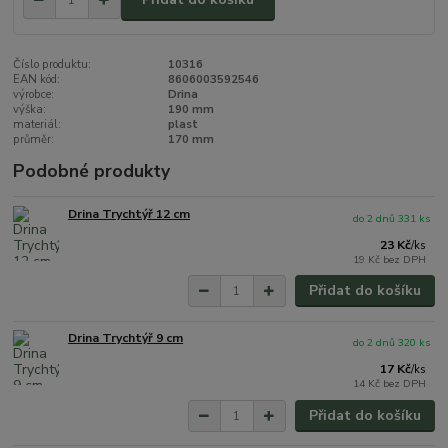
Číslo produktu:
10316
EAN kód:
8606003592546
výrobce:
Drina
výška:
190 mm
materiál:
plast
průměr:
170 mm
Podobné produkty
Drina Trychtýř 12 cm
do 2 dnů 331 ks
23 Kč
/
ks
19 Kč
bez DPH
Přidat do košíku
Drina Trychtýř 9 cm
do 2 dnů 320 ks
17 Kč
/
ks
14 Kč
bez DPH
Přidat do košíku