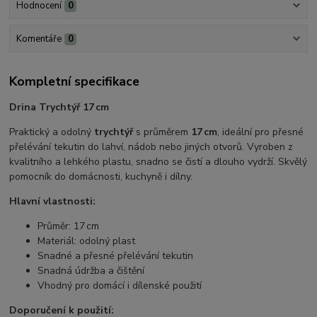
Hodnocení
0
Komentáře
0
Kompletní specifikace
Drina Trychtýř 17 cm
Praktický a odolný
trychtýř
s průměrem
17 cm
, ideální pro přesné
přelévání tekutin do lahví, nádob nebo jiných otvorů. Vyroben z
kvalitního a lehkého plastu, snadno se čistí a dlouho vydrží. Skvělý
pomocník do domácnosti, kuchyně i dílny.
Hlavní vlastnosti:
Průměr: 17 cm
Materiál: odolný plast
Snadné a přesné přelévání tekutin
Snadná údržba a čištění
Vhodný pro domácí i dílenské použití
Doporučení k použití: