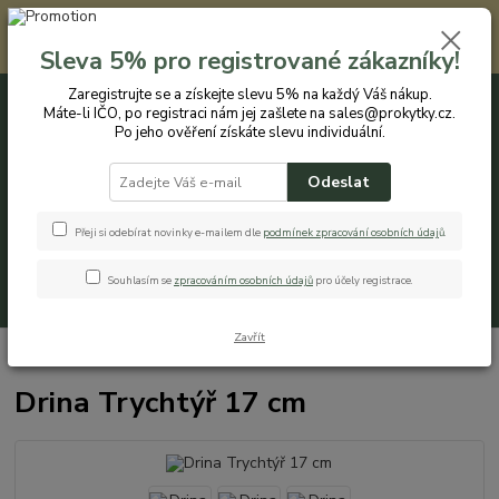
Registrovaným zákazníkům nabízíme slevu 5% na každý nákup. Máte-li
IČO, po registraci nám jej zašlete na sales@prokytky.cz. Po jeho ověření
Sleva 5% pro registrované zákazníky!
získáte slevu individuální. Přejít na registraci →
Zaregistrujte se a získejte slevu 5% na každý Váš nákup.
Máte-li IČO, po registraci nám jej zašlete na sales@prokytky.cz.
0
ks
CZK
+420 774 544 973
za
0 Kč
Po jeho ověření získáte slevu individuální.
Odeslat
Menu
Přeji si odebírat novinky e-mailem dle
podmínek zpracování osobních údaj
ů
.
Souhlasím se
zpracováním osobních údajů
pro účely registrace.
Hledat
Zavřít
Úvod
Kuchyň
Trychtýře
Drina Trychtýř 17 cm
Drina Trychtýř 17 cm