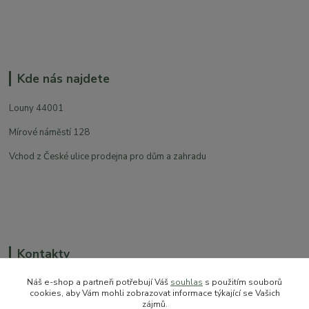
Kde nás najdete
Louny 44001
Mírové náměstí 128
Vchod z České ulice prodejna pro dům a zahradu
Kontakty
Náš e-shop a partneři potřebují Váš
souhlas
s použitím souborů
cookies, aby Vám mohli zobrazovat informace týkající se Vašich
zájmů.