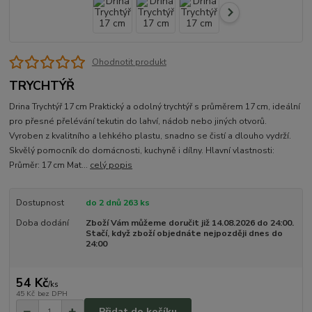
Ohodnotit produkt
TRYCHTÝŘ
Drina Trychtýř 17 cm Praktický a odolný trychtýř s průměrem 17 cm, ideální
pro přesné přelévání tekutin do lahví, nádob nebo jiných otvorů.
Vyroben z kvalitního a lehkého plastu, snadno se čistí a dlouho vydrží.
Skvělý pomocník do domácnosti, kuchyně i dílny. Hlavní vlastnosti:
Průměr: 17 cm Mat...
celý popis
Dostupnost
do 2 dnů 263 ks
Doba dodání
Zboží Vám můžeme doručit již 14.08.2026 do 24:00.
Stačí, když zboží objednáte nejpozději dnes do
24:00
54 Kč
/
ks
45 Kč
bez DPH
Přidat do košíku